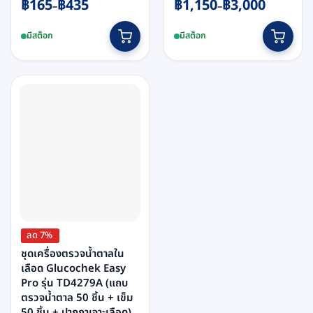
Price
Price
฿
165
฿
435
฿
1,150
฿
3,000
–
–
range:
range:
This
This
฿165
฿1,150
มีสต็อก
มีสต็อก
product
product
through
through
has
has
฿435
฿3,000
multiple
multiple
variants.
variants.
The
The
options
options
may
may
be
be
chosen
chosen
on
on
the
the
product
product
page
page
ลด 7%
ชุดเครื่องตรวจน้ำตาลใน
เลือด Glucochek Easy
Pro รุ่น TD4279A (แถบ
ตรวจน้ำตาล 50 ชิ้น + เข็ม
50 ชิ้น + ปากกาเจาะเลือด)