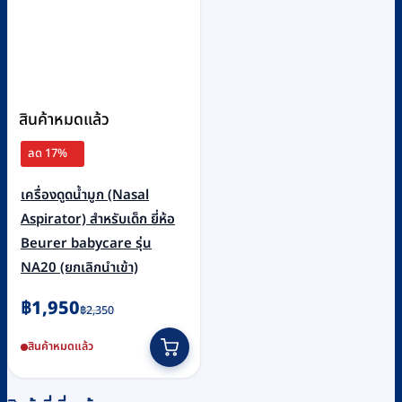
สินค้าหมดแล้ว
ลด 17%
เครื่องดูดน้ำมูก (Nasal
Aspirator) สำหรับเด็ก ยี่ห้อ
Beurer babycare รุ่น
NA20 (ยกเลิกนำเข้า)
Original
Current
฿
1,950
฿
2,350
price
price
สินค้าหมดแล้ว
was:
is:
฿2,350.
฿1,950.