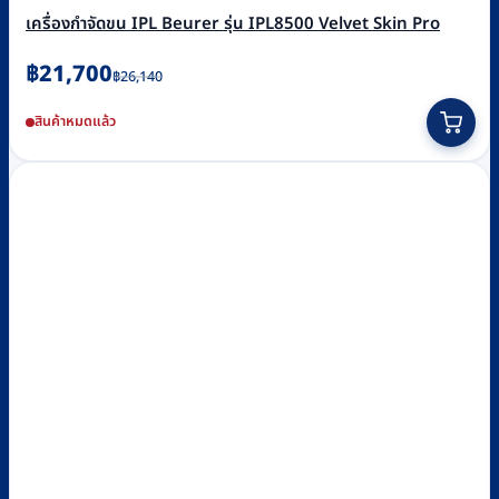
เครื่องกำจัดขน IPL Beurer รุ่น IPL8500 Velvet Skin Pro
Original
Current
฿
21,700
฿
26,140
price
price
สินค้าหมดแล้ว
was:
is:
฿26,140.
฿21,700.