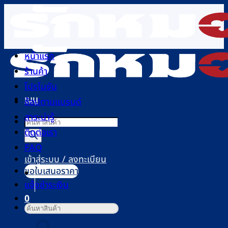
ข้าม
ไป
ยัง
เนื้อหา
หน้าแรก
ร้านค้า
โปรโมชัน
เมนู
ช้อปตามแบรนด์
สาระน่ารู้
Products
ติดต่อเรา
search
FAQ
เข้าสู่ระบบ / ลงทะเบียน
ขอใบเสนอราคา
แจ้งชำระเงิน
0
ค้นหา:
ตะกร้าสินค้า