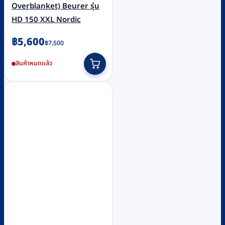
Overblanket) Beurer รุ่น
HD 150 XXL Nordic
Original
Current
฿
5,600
฿
7,500
price
price
สินค้าหมดแล้ว
was:
is:
฿7,500.
฿5,600.