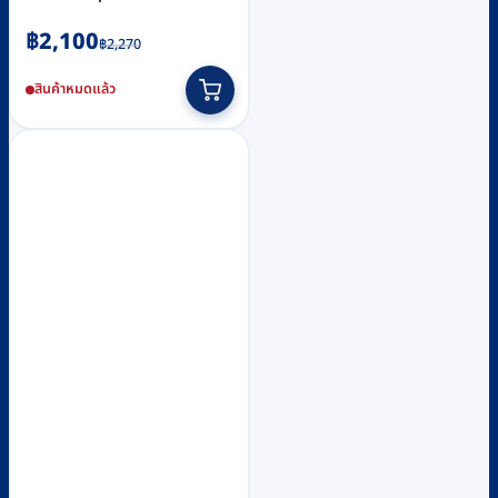
Original
Current
฿
2,100
฿
2,270
price
price
สินค้าหมดแล้ว
was:
is:
฿2,270.
฿2,100.