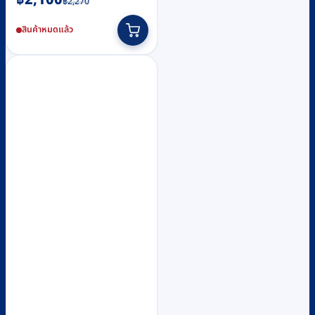
฿
2,100
฿
2,270
price
price
สินค้าหมดแล้ว
was:
is:
฿2,270.
฿2,100.