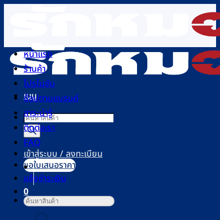
ข้าม
ไป
ยัง
เนื้อหา
หน้าแรก
ร้านค้า
โปรโมชัน
เมนู
ช้อปตามแบรนด์
สาระน่ารู้
Products
ติดต่อเรา
search
FAQ
เข้าสู่ระบบ / ลงทะเบียน
ขอใบเสนอราคา
แจ้งชำระเงิน
0
ค้นหา:
ตะกร้าสินค้า