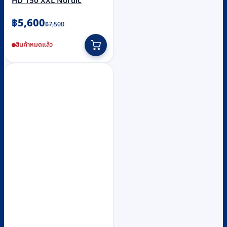
HD 150 XXL Nordic
Original
Current
฿
5,600
฿
7,500
price
price
สินค้าหมดแล้ว
was:
is:
฿7,500.
฿5,600.