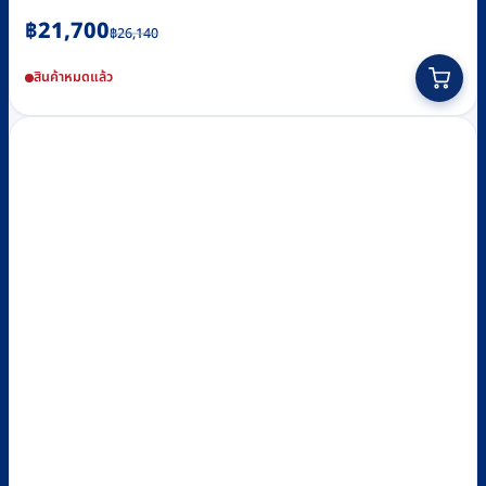
Original
Current
฿
21,700
฿
26,140
price
price
สินค้าหมดแล้ว
was:
is:
฿26,140.
฿21,700.