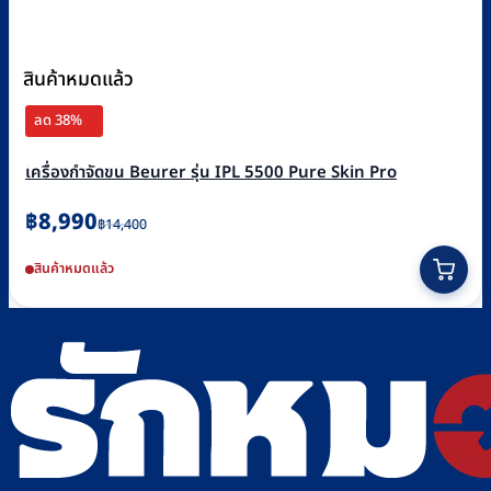
สินค้าหมดแล้ว
ลด 38%
เครื่องกำจัดขน Beurer รุ่น IPL 5500 Pure Skin Pro
Original
Current
฿
8,990
฿
14,400
price
price
สินค้าหมดแล้ว
was:
is:
฿14,400.
฿8,990.