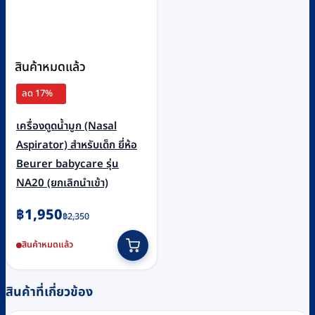
สินค้าหมดแล้ว
ลด 17%
เครื่องดูดน้ำมูก (Nasal
Aspirator) สำหรับเด็ก ยี่ห้อ
Beurer babycare รุ่น
NA20 (ยกเลิกนำเข้า)
Original
Current
฿
1,950
฿
2,350
price
price
สินค้าหมดแล้ว
was:
is:
฿2,350.
฿1,950.
สินค้าที่เกี่ยวข้อง