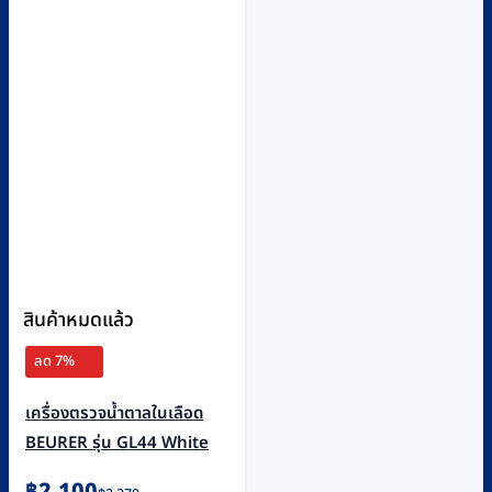
สินค้าหมดแล้ว
ลด 7%
เครื่องตรวจน้ำตาลในเลือด
BEURER รุ่น GL44 White
Original
Current