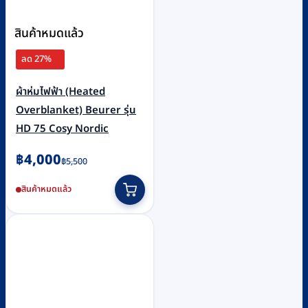
สินค้าหมดแล้ว
ลด 27%
ผ้าห่มไฟฟ้า (Heated
Overblanket) Beurer รุ่น
HD 75 Cosy Nordic
Original
Current
฿
4,000
฿
5,500
price
price
สินค้าหมดแล้ว
was:
is:
฿5,500.
฿4,000.