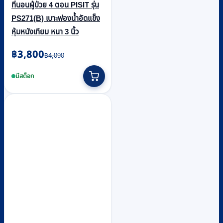
ที่นอนผู้ป่วย 4 ตอน PISIT รุ่น
PS271(B) เบาะฟองน้ำอัดแข็ง
หุ้มหนังเทียม หนา 3 นิ้ว
Original
Current
฿
3,800
฿
4,090
price
price
was:
is:
มีสต็อก
฿4,090.
฿3,800.