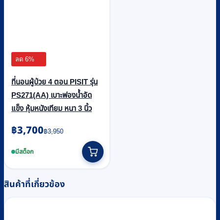
ลด 6%
ที่นอนผู้ป่วย 4 ตอน PISIT รุ่น
PS271(AA) เบาะฟองน้ำอัด
แข็ง หุ้มหนังเทียม หนา 3 นิ้ว
Original
Current
฿
3,700
฿
3,950
price
price
was:
is:
มีสต็อก
฿3,950.
฿3,700.
สินค้าที่เกี่ยวข้อง