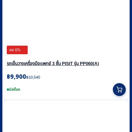
ลด 6%
รถเข็นวางเครื่องมือแพทย์ 3 ชั้น PISIT รุ่น PP060(A)
Original
Current
฿
9,900
฿
10,540
price
price
was:
is:
มีสต็อก
฿10,540.
฿9,900.