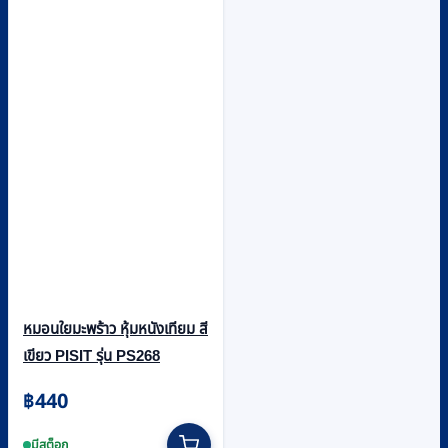
หมอนใยมะพร้าว หุ้มหนังเทียม สี
เขียว PISIT รุ่น PS268
฿
440
มีสต็อก