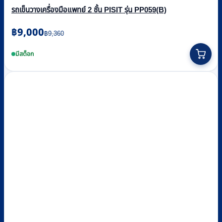
รถเข็นวางเครื่องมือแพทย์ 2 ชั้น PISIT รุ่น PP059(B)
Original
Current
฿
9,000
฿
9,360
price
price
was:
is:
มีสต็อก
฿9,360.
฿9,000.