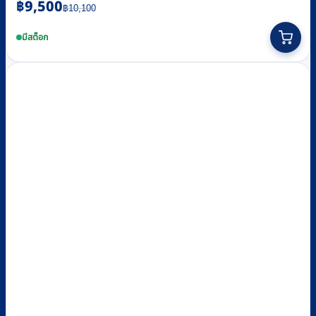
Original
Current
฿
9,500
฿
10,100
price
price
was:
is:
มีสต็อก
฿10,100.
฿9,500.