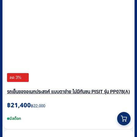
ลด 3%
รถเข็นของอเนกประสงค์ แบบตาข่าย ไม่มีกันชน PISIT รุ่น PP078(A)
Original
Current
฿
21,400
฿
22,000
price
price
was:
is:
มีสต็อก
฿22,000.
฿21,400.