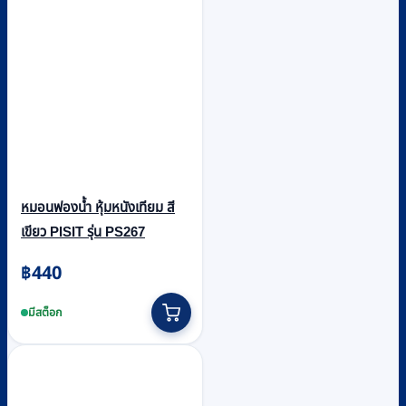
หมอนฟองน้ำ หุ้มหนังเทียม สี
เขียว PISIT รุ่น PS267
฿
440
มีสต็อก