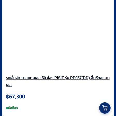
รถเข็นจ่ายยาสแตนเลส 50 ช่อง PISIT รุ่น PP057(DD) ลิ้นชักสแตน
เลส
฿
67,300
มีสต็อก