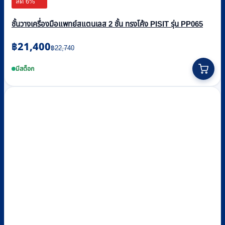
ลด 6%
ชั้นวางเครื่องมือแพทย์สแตนเลส 2 ชั้น ทรงโค้ง PISIT รุ่น PP065
Original
Current
฿
21,400
฿
22,740
price
price
was:
is:
มีสต็อก
฿22,740.
฿21,400.