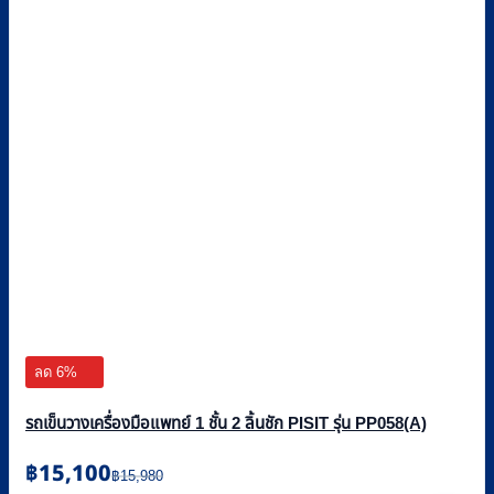
ลด 6%
รถเข็นวางเครื่องมือแพทย์ 1 ชั้น 2 ลิ้นชัก PISIT รุ่น PP058(A)
Original
Current
฿
15,100
฿
15,980
price
price