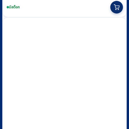
was:
is:
มีสต็อก
฿15,980.
฿15,100.