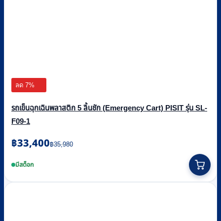
ลด 7%
รถเข็นฉุกเฉินพลาสติก 5 ลิ้นชัก (Emergency Cart) PISIT รุ่น SL-
F09-1
Original
Current
฿
33,400
฿
35,980
price
price
was:
is:
มีสต็อก
฿35,980.
฿33,400.