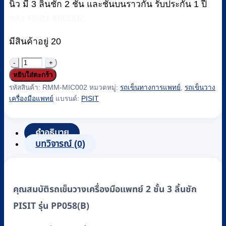
นิ้ว มี 3 ลิ้นชัก 2 ชั้น และชั้นบนราวกั้น รับประกัน 1 ปี
รหัส RMM-MIC002
มีสินค้าอยู่ 20
จำนวน
หยิบใส่ตะกร้า
รถ
รหัสสินค้า:
RMM-MIC002
หมวดหมู่:
รถเข็นทางการแพทย์
,
รถเข็นวาง
เข็น
เครื่องมือแพทย์
แบรนด์:
PISIT
วาง
เครื่อง
คำอธิบาย
มือ
บทวิจารณ์ (0)
แพทย์
2
ชั้น
3
คุณสมบัติรถเข็นวางเครื่องมือแพทย์ 2 ชั้น 3 ลิ้นชัก
ลิ้น
PISIT รุ่น PP058(B)
ชัก
PISIT