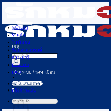
ข้าม
ไป
ยัง
เนื้อหา
หน้าแรก
ร้านค้า
โปรโมชัน
เมนู
ช้อปตามแบรนด์
Products
สาระน่ารู้
search
ติดต่อเรา
FAQ
เข้าสู่ระบบ / ลงทะเบียน
ขอใบเสนอราคา
0
แจ้งชำระเงิน
ตะกร้าสินค้า
ค้นหา: