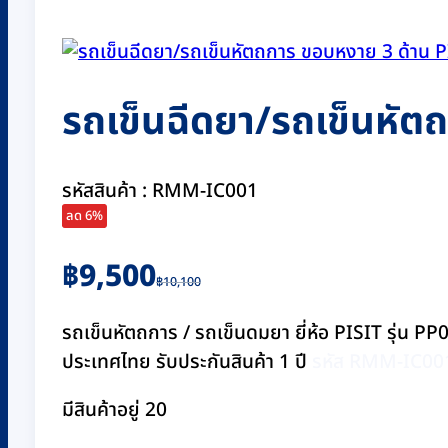
รถเข็นฉีดยา/รถเข็นหัต
รหัสสินค้า : RMM-IC001
ลด 6%
Original
Current
฿
9,500
฿
10,100
price
price
was:
is:
รถเข็นหัตถการ / รถเข็นดมยา ยี่ห้อ PISIT รุ่น 
฿10,100.
฿9,500.
ประเทศไทย รับประกันสินค้า 1 ปี
รหัส RMM-IC00
มีสินค้าอยู่ 20