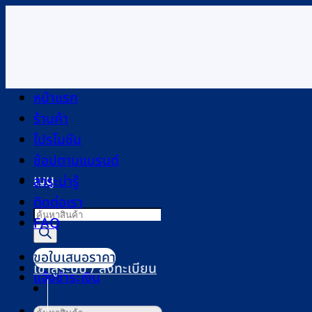
ข้าม
ไป
ยัง
เนื้อหา
หน้าแรก
ร้านค้า
โปรโมชัน
ช้อปตามแบรนด์
เมนู
สาระน่ารู้
ติดต่อเรา
Products
FAQ
search
ขอใบเสนอราคา
เข้าสู่ระบบ / ลงทะเบียน
แจ้งชำระเงิน
ค้นหา: