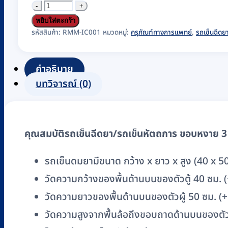
จำนวน
รถ
หยิบใส่ตะกร้า
เข็น
รหัสสินค้า:
RMM-IC001
หมวดหมู่:
ครุภัณฑ์ทางการแพทย์
,
รถเข็นฉีดย
ฉีดยา/
รถ
คำอธิบาย
เข็น
บทวิจารณ์ (0)
หัตถการ
ขอบ
หงาย
คุณสมบัติรถเข็นฉีดยา/รถเข็นหัตถการ ขอบหงาย 3 
3
ด้าน
รถเข็นดมยามีขนาด กว้าง x ยาว x สูง (40 x 5
PISIT
วัดความกว้างของพื้นด้านบนของตัวตู้ 40 ซม. 
รุ่น
PP049(A)
วัดความยาวของพื้นด้านบนของตัวผู้ 50 ซม. (
ชิ้น
วัดความสูงจากพื้นล้อถึงขอบถาดด้านบนของตัวผ