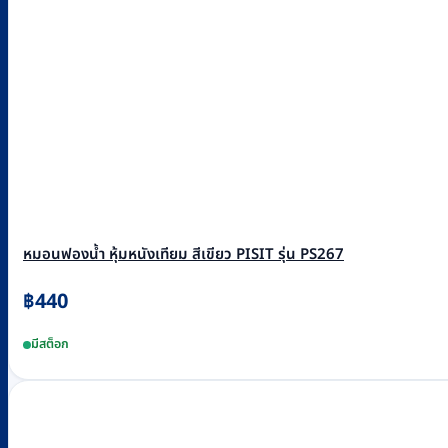
หมอนฟองน้ำ หุ้มหนังเทียม สีเขียว PISIT รุ่น PS267
฿
440
มีสต็อก