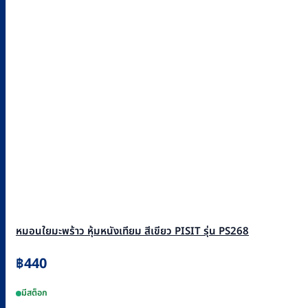
หมอนใยมะพร้าว หุ้มหนังเทียม สีเขียว PISIT รุ่น PS268
฿
440
มีสต็อก