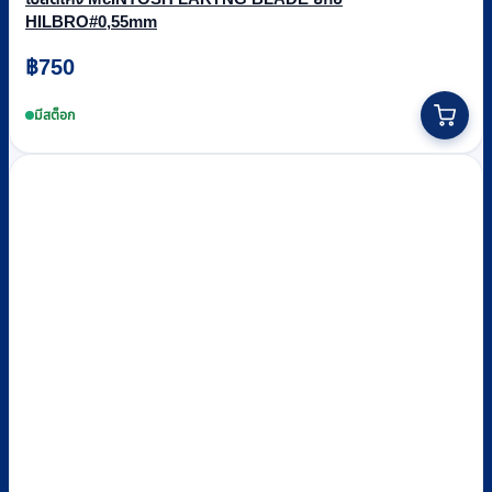
HILBRO#0,55mm
฿
750
มีสต็อก