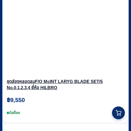
ชุดส่องหลอดลมF/O McINT LARYG BLADE SET/5
No.0,1,2,3,4 ยี่ห้อ HILBRO
฿
9,550
มีสต็อก