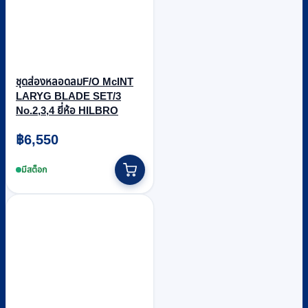
ชุดส่องหลอดลมF/O McINT
LARYG BLADE SET/3
No.2,3,4 ยี่ห้อ HILBRO
฿
6,550
มีสต็อก