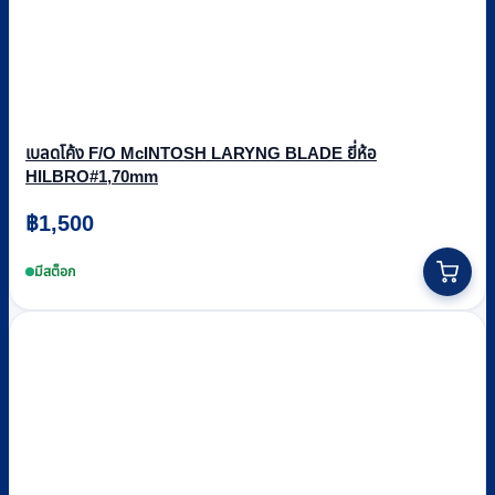
เบลดโค้ง F/O McINTOSH LARYNG BLADE ยี่ห้อ
HILBRO#1,70mm
฿
1,500
มีสต็อก