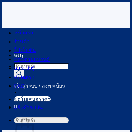
ข้าม
ไป
ยัง
เนื้อหา
หน้าแรก
ร้านค้า
โปรโมชัน
เมนู
ช้อปตามแบรนด์
Products
สาระน่ารู้
search
ติดต่อเรา
FAQ
เข้าสู่ระบบ / ลงทะเบียน
ขอใบเสนอราคา
0
แจ้งชำระเงิน
ตะกร้าสินค้า
ค้นหา: