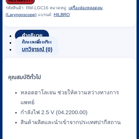
SPARE
หยิบใส่ตะกร้า
LAMP
รหัสสินค้า:
RM-LGC16
หมวดหมู่:
เครื่องส่องหลอดลม
FOR
(Laryngoscope)
แบรนด์:
HILBRO
FIBER
OPTIC
HANDLE
คำอธิบาย
ยี่ห้อ
ข้อมูลเพิ่มเติม
HILBRO
บทวิจารณ์ (0)
(04.2200.00)
ชิ้น
คุณสมบัติทั่วไป
หลอดฮาโลเจน ช่วยให้ความสว่างทางการ
แพทย์
กำลังไฟ 2.5 V (04.2200.00)
สินค้าผลิตและนำเข้าจากประเทศปากีสถาน