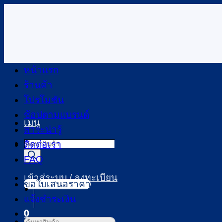
ข้าม
ไป
ยัง
เนื้อหา
หน้าแรก
ร้านค้า
โปรโมชัน
ช้อปตามแบรนด์
เมนู
สาระน่ารู้
Products
ติดต่อเรา
search
FAQ
เข้าสู่ระบบ / ลงทะเบียน
ขอใบเสนอราคา
แจ้งชำระเงิน
0