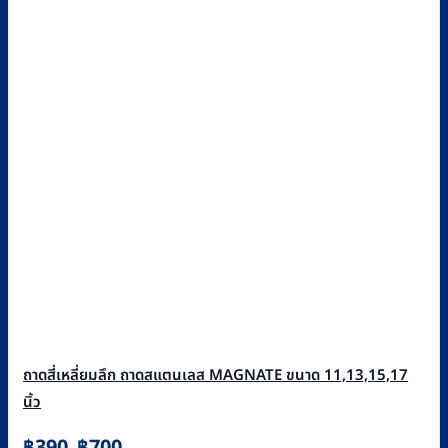
ถาดสี่เหลี่ยมลึก ถาดสแตนเลส MAGNATE ขนาด 11,13,15,17
นิ้ว
Price
฿
390
฿
700