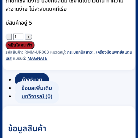
ถ่ายที่ใช้งานง่าย ป้องกันสนิม ใช้งานได้ยาวนาน ทำความ
สะอาดง่าย ไม่สะสมแบคทีเรีย
มีสินค้าอยู่ 5
จำนวน
กระบอก
หยิบใส่ตะกร้า
ปัสสาวะ
รหัสสินค้า:
RMM-UR003
หมวดหมู่:
กระบอกปัสสาวะ
,
เครื่องมือแพทย์สแตน
เลส
แบรนด์:
MAGNATE
หญิง
ส
แตน
คำอธิบาย
เลส
ข้อมูลเพิ่มเติม
แบบ
บทวิจารณ์ (0)
นอน
MAGNATE
ชิ้น
ข้อมูลสินค้า