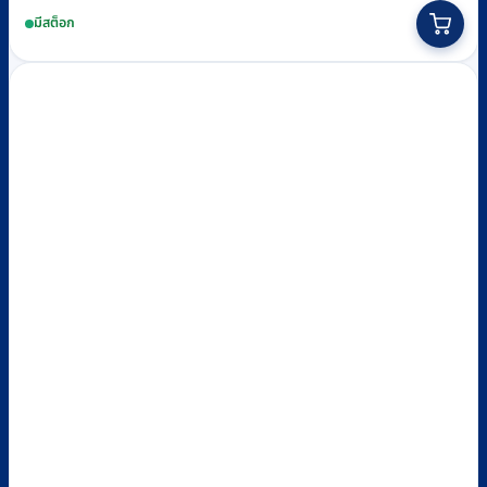
range:
This
มีสต็อก
฿390
product
through
has
฿1,100
multiple
variants.
The
options
may
be
chosen
on
the
product
page