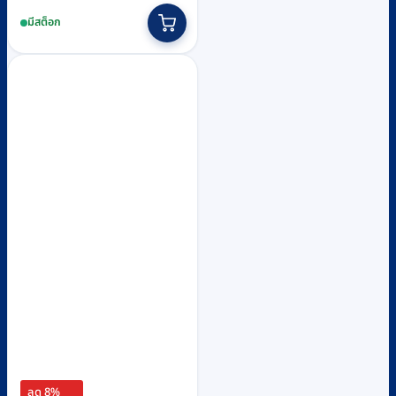
มีสต็อก
ลด 8%