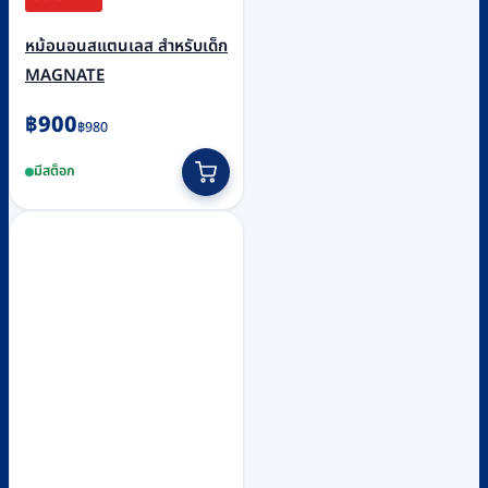
หม้อนอนสแตนเลส สำหรับเด็ก
MAGNATE
Original
Current
฿
900
฿
980
price
price
มีสต็อก
was:
is:
฿980.
฿900.