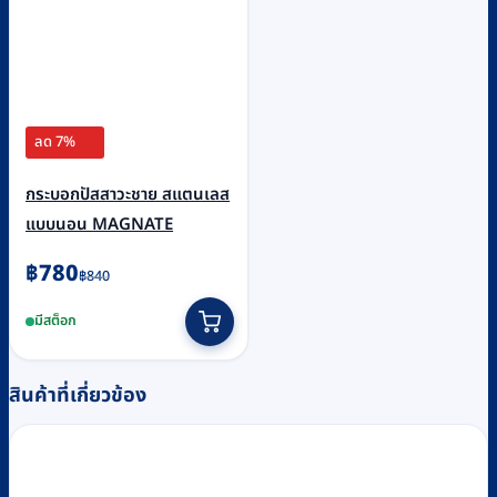
ลด 7%
กระบอกปัสสาวะชาย สแตนเลส
แบบนอน MAGNATE
Original
Current
฿
780
฿
840
price
price
มีสต็อก
was:
is:
฿840.
฿780.
สินค้าที่เกี่ยวข้อง