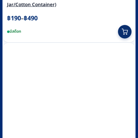
Jar/Cotton Container)
Price
฿
190
฿
490
–
range:
This
มีสต็อก
฿190
product
through
has
฿490
multiple
variants.
The
options
may
be
chosen
on
the
product
page