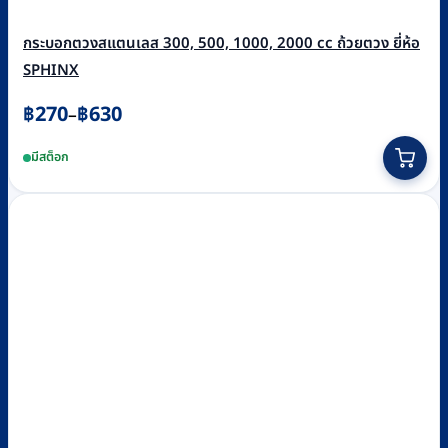
กระบอกตวงสแตนเลส 300, 500, 1000, 2000 cc ถ้วยตวง ยี่ห้อ
SPHINX
Price
฿
270
฿
630
–
range:
This
มีสต็อก
฿270
product
through
has
฿630
multiple
variants.
The
options
may
be
chosen
on
the