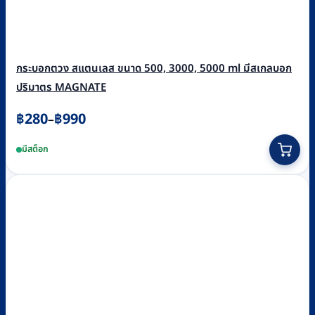
กระบอกตวง สแตนเลส ขนาด 500, 3000, 5000 ml มีสเกลบอก
ปริมาตร MAGNATE
Price
฿
280
฿
990
–
range:
This
มีสต็อก
฿280
product
through
has
฿990
multiple
variants.
The
options
may
be
chosen