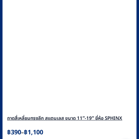
ถาดสี่เหลี่ยมทรงลึก สแตนเลส ขนาด 11″-19″ ยี่ห้อ SPHINX
Price
฿
390
฿
1,100
–