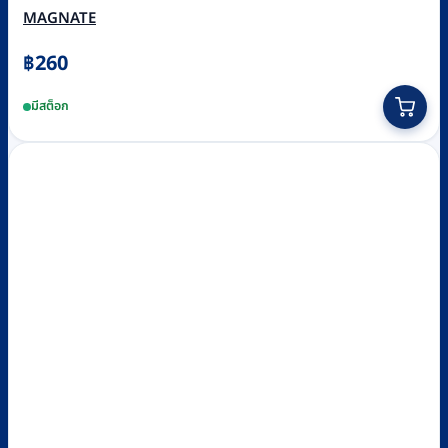
MAGNATE
฿
260
มีสต็อก