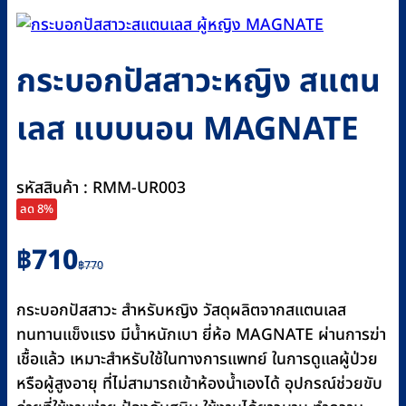
กระบอกปัสสาวะหญิง สแตน
เลส แบบนอน MAGNATE
รหัสสินค้า : RMM-UR003
ลด 8%
Original
Current
฿
710
฿
770
price
price
was:
is:
กระบอกปัสสาวะ สำหรับหญิง วัสดุผลิตจากสแตนเลส
฿770.
฿710.
ทนทานแข็งแรง มีน้ำหนักเบา ยี่ห้อ MAGNATE ผ่านการฆ่า
เชื้อแล้ว เหมาะสำหรับใช้ในทางการแพทย์ ในการดูแลผู้ป่วย
หรือผู้สูงอายุ ที่ไม่สามารถเข้าห้องน้ำเองได้ อุปกรณ์ช่วยขับ