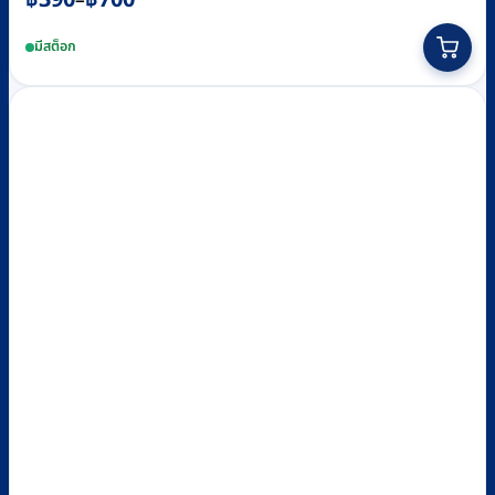
–
range:
This
มีสต็อก
฿390
product
through
has
฿700
multiple
variants.
The
options
may
be
chosen
on
the
product
page