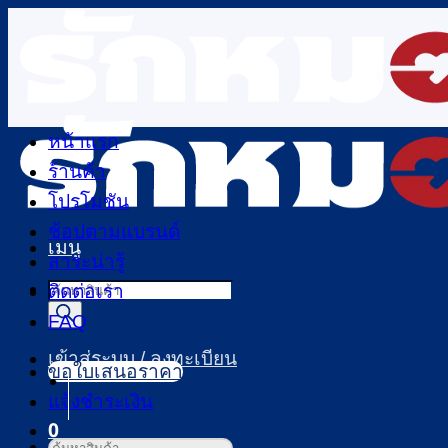
ข้าม
ไป
ยัง
เนื้อหา
หน้าแรก
ร้านค้า
โปรโมชัน
ช้อปตามแบรนด์
เมนู
สาระน่ารู้
Products
ติดต่อเรา
search
FAQ
เข้าสู่ระบบ / ลงทะเบียน
ขอใบเสนอราคา
แจ้งชำระเงิน
0