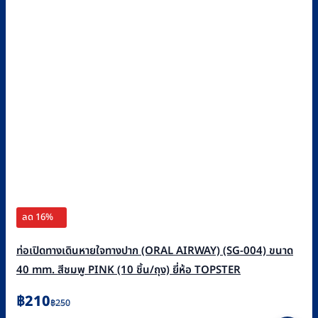
ลด 16%
ท่อเปิดทางเดินหายใจทางปาก (ORAL AIRWAY) (SG-004) ขนาด
40 mm. สีชมพู PINK (10 ชิ้น/ถุง) ยี่ห้อ TOPSTER
Original
Current
฿
210
฿
250