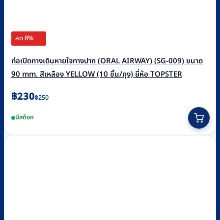
ลด 8%
ท่อเปิดทางเดินหายใจทางปาก (ORAL AIRWAY) (SG-009) ขนาด
90 mm. สีเหลือง YELLOW (10 ชิ้น/ถุง) ยี่ห้อ TOPSTER
Original
Current
฿
230
฿
250
price
price
มีสต็อก
was:
is:
฿250.
฿230.