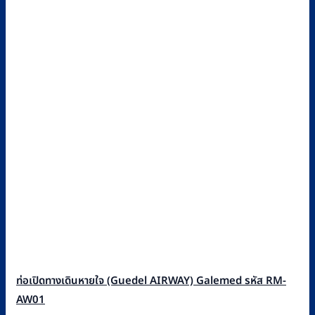
ท่อเปิดทางเดินหายใจ (Guedel AIRWAY) Galemed รหัส RM-
AW01