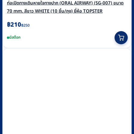
ท่อเปิดทางเดินหายใจทางปาก (ORAL AIRWAY) (SG-007) ขนาด
70 mm. สีขาว WHITE (10 ชิ้น/ถุง) ยี่ห้อ TOPSTER
Original
Current
฿
210
฿
250
price
price
มีสต็อก
was:
is:
฿250.
฿210.