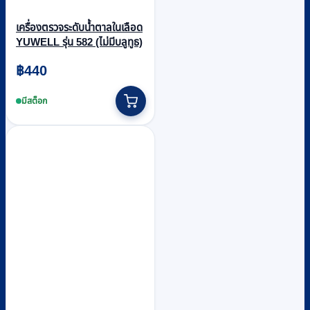
เครื่องตรวจระดับน้ำตาลในเลือด
YUWELL รุ่น 582 (ไม่มีบลูทูธ)
฿
440
มีสต็อก