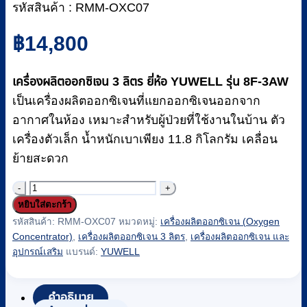
รหัสสินค้า : RMM-OXC07
฿
14,800
เครื่องผลิตออกซิเจน 3 ลิตร ยี่ห้อ YUWELL รุ่น 8F-3AW
เป็นเครื่องผลิตออกซิเจนที่แยกออกซิเจนออกจาก
อากาศในห้อง เหมาะสำหรับผู้ป่วยที่ใช้งานในบ้าน ตัว
เครื่องตัวเล็ก น้ำหนักเบาเพียง 11.8 กิโลกรัม เคลื่อน
ย้ายสะดวก
จำนวน
หยิบใส่ตะกร้า
เครื่อง
รหัสสินค้า:
RMM-OXC07
หมวดหมู่:
เครื่องผลิตออกซิเจน (Oxygen
ผลิต
Concentrator)
,
เครื่องผลิตออกซิเจน 3 ลิตร
,
เครื่องผลิตออกซิเจน และ
ออกซิเจน
อุปกรณ์เสริม
แบรนด์:
YUWELL
3
ลิตร
YUWELL
คำอธิบาย