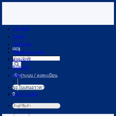
ข้าม
ไป
ยัง
เนื้อหา
หน้าแรก
ร้านค้า
โปรโมชัน
เมนู
ช้อปตามแบรนด์
Products
สาระน่ารู้
search
ติดต่อเรา
FAQ
เข้าสู่ระบบ / ลงทะเบียน
ขอใบเสนอราคา
0
แจ้งชำระเงิน
ตะกร้าสินค้า
ค้นหา: