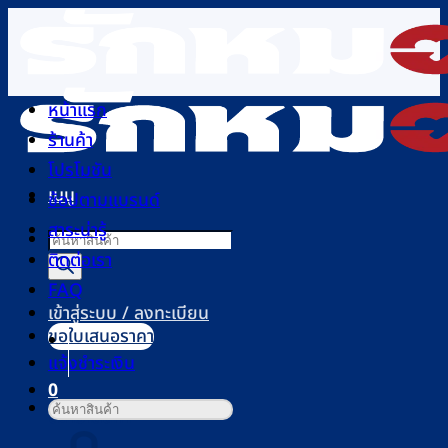
ข้าม
ไป
ยัง
เนื้อหา
หน้าแรก
ร้านค้า
โปรโมชัน
เมนู
ช้อปตามแบรนด์
สาระน่ารู้
Products
ติดต่อเรา
search
FAQ
เข้าสู่ระบบ / ลงทะเบียน
ขอใบเสนอราคา
แจ้งชำระเงิน
0
ค้นหา:
ตะกร้าสินค้า