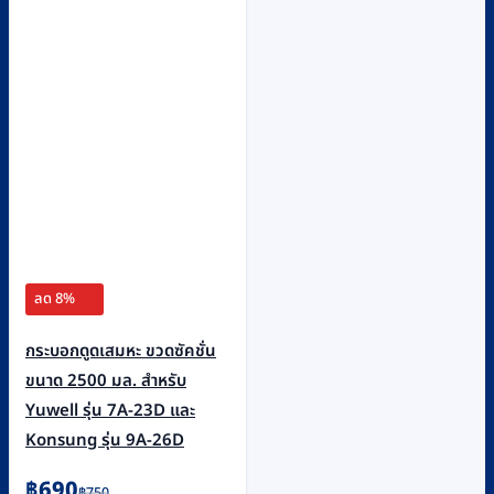
ลด 8%
กระบอกดูดเสมหะ ขวดซัคชั่น
ขนาด 2500 มล. สำหรับ
Yuwell รุ่น 7A-23D และ
Konsung รุ่น 9A-26D
Original
Current
฿
690
฿
750