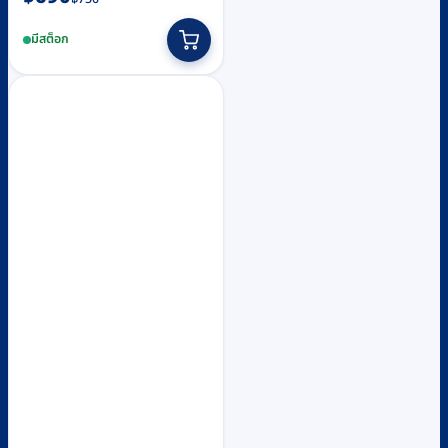
price
price
มีสต็อก
was:
is:
฿750.
฿690.