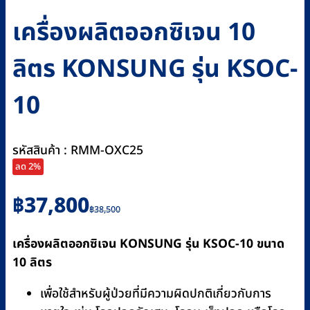
เครื่องผลิตออกซิเจน 10
ลิตร KONSUNG รุ่น KSOC-
10
รหัสสินค้า : RMM-OXC25
ลด 2%
Original
Current
฿
37,800
฿
38,500
price
price
was:
is:
เครื่องผลิตออกซิเจน KONSUNG รุ่น KSOC-10 ขนาด
฿38,500.
฿37,800.
10 ลิตร
เพื่อใช้สำหรับผู้ป่วยที่มีความผิดปกติเกี่ยวกับการ