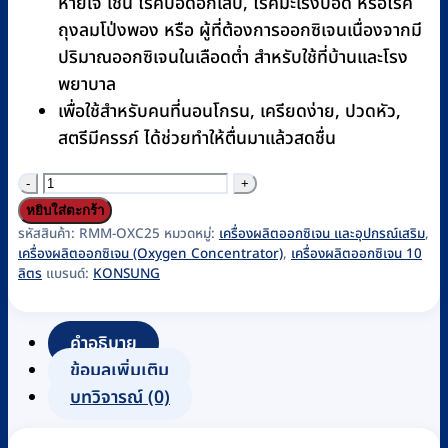
หายใจ เช่น โรคปอดอักเสบ, โรคมะเร็งปอด หรือโรค
ถุงลมโป่งพอง หรือ ผู้ที่ต้องการออกซิเจนเนื่องจากมี
ปริมาณออกซิเจนในเลือดต่ำ สำหรับใช้ที่บ้านและโรง
พยาบาล
เพื่อใช้สำหรับคนที่นอนโกรน, เครียดง่าย, ปวดหัว,
สตรีมีครรภ์ ได้ช่วยทำให้ตื่นมาแล้วสดชื่น
จำนวน
เครื่อง
หยิบใส่ตะกร้า
ผลิต
รหัสสินค้า:
RMM-OXC25
หมวดหมู่:
เครื่องผลิตออกซิเจน และอุปกรณ์เสริม
,
เครื่องผลิตออกซิเจน (Oxygen Concentrator)
,
เครื่องผลิตออกซิเจน 10
ออกซิเจน
ลิตร
แบรนด์:
KONSUNG
10
ลิตร
คำอธิบาย
KONSUNG
ข้อมูลเพิ่มเติม
รุ่น
บทวิจารณ์ (0)
KSOC-
10