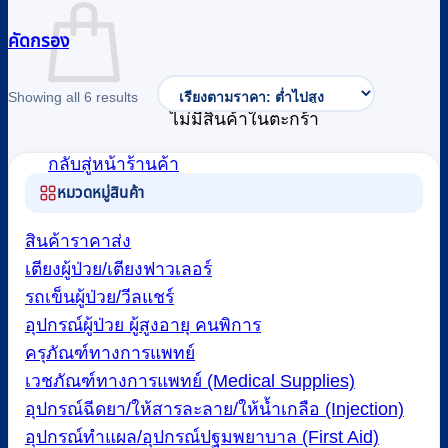
คัดกรอง
Sorted
Showing all 6 results
by
ไม่มีสินค้าในตะกร้า
price:
low
to
กลับสู่หน้าร้านค้า
high
หมวดหมู่สินค้า
สินค้าราคาส่ง
เตียงผู้ป่วย/เตียงฟาวเลอร์
รถเข็นผู้ป่วย/วีลแชร์
อุปกรณ์ผู้ป่วย ผู้สูงอายุ คนพิการ
ครุภัณฑ์ทางการแพทย์
เวชภัณฑ์ทางการแพทย์ (Medical Supplies)
อุปกรณ์ฉีดยา/ให้สารละลาย/ให้น้ำเกลือ (Injection)
อุปกรณ์ทำแผล/อุปกรณ์ปฐมพยาบาล (First Aid)