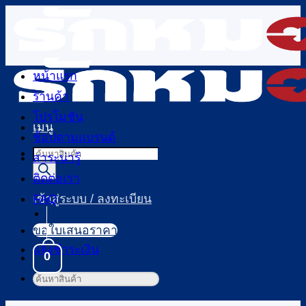
ข้าม
ไป
ยัง
เนื้อหา
หน้าแรก
ร้านค้า
โปรโมชัน
เมนู
ช้อปตามแบรนด์
Products
สาระน่ารู้
search
ติดต่อเรา
FAQ
เข้าสู่ระบบ / ลงทะเบียน
ขอใบเสนอราคา
แจ้งชำระเงิน
0
ค้นหา:
ตะกร้าสินค้า