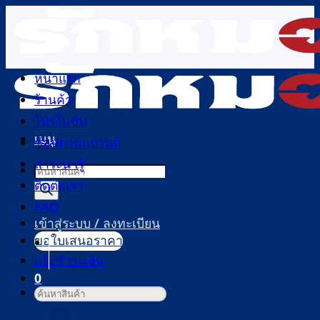
ข้าม
ไป
ยัง
เนื้อหา
หน้าแรก
ร้านค้า
โปรโมชัน
เมนู
ช้อปตามแบรนด์
สาระน่ารู้
Products
ติดต่อเรา
search
FAQ
เข้าสู่ระบบ / ลงทะเบียน
ขอใบเสนอราคา
แจ้งชำระเงิน
0
ค้นหา:
ตะกร้าสินค้า