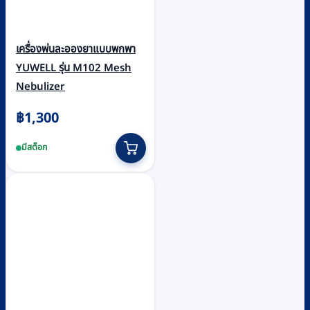
เครื่องพ่นละอองยาแบบพกพา
YUWELL รุ่น M102 Mesh
Nebulizer
฿
1,300
มีสต็อก