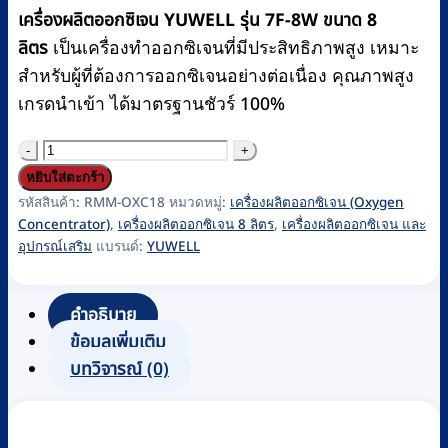
was:
is:
เครื่องผลิตออกซิเจน YUWELL รุ่น 7F-8W ขนาด 8
฿28,900.
฿25,600.
ลิตร
เป็นเครื่องทำออกซิเจนที่มีประสิทธิภาพสูง เหมาะ
สำหรับผู้ที่ต้องการออกซิเจนอย่างต่อเนื่อง คุณภาพสูง
เกรดนำเข้า ได้มาตรฐานชัวร์ 100%
จำนวน
เครื่อง
หยิบใส่ตะกร้า
ผลิต
รหัสสินค้า:
RMM-OXC18
หมวดหมู่:
เครื่องผลิตออกซิเจน (Oxygen
Concentrator)
,
เครื่องผลิตออกซิเจน 8 ลิตร
,
เครื่องผลิตออกซิเจน และ
ออกซิเจน
อุปกรณ์เสริม
แบรนด์:
YUWELL
8
ลิตร
YUWELL
คำอธิบาย
ข้อมูลเพิ่มเติม
รุ่น
บทวิจารณ์ (0)
7F-
8W
ชิ้น