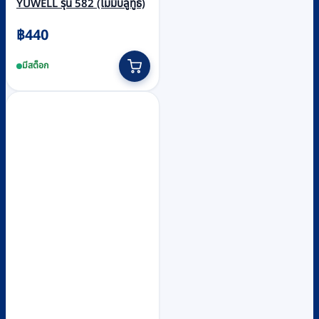
YUWELL รุ่น 582 (ไม่มีบลูทูธ)
฿
440
มีสต็อก