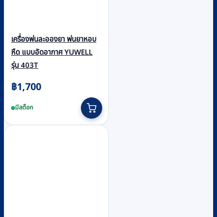
เครื่องพ่นละอองยา พ่นยาหอบ
หืด แบบอัดอากาศ YUWELL
รุ่น 403T
฿
1,700
มีสต็อก