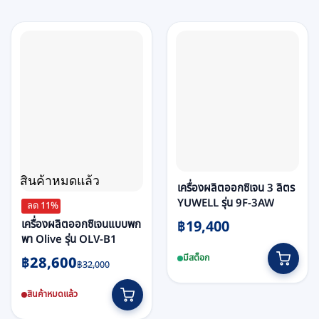
options
may
be
chosen
on
the
product
page
สินค้าหมดแล้ว
เครื่องผลิตออกซิเจน 3 ลิตร
YUWELL รุ่น 9F-3AW
ลด 11%
เครื่องผลิตออกซิเจนแบบพก
฿
19,400
พา Olive รุ่น OLV-B1
Original
Current
มีสต็อก
฿
28,600
฿
32,000
price
price
was:
is:
สินค้าหมดแล้ว
฿32,000.
฿28,600.