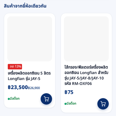
สินค้าจากยี่ห้อเดียวกัน
ลด 13%
ไส้กรอง/ฟิลเตอร์เครื่องผลิต
ออกซิเจน Longfian สำหรับ
เครื่องผลิตออกซิเจน 5 ลิตร
รุ่น JAY-5/JAY-8/JAY-10
Longfian รุ่น JAY-5
รหัส RM-OXF06
Original
Current
฿
23,500
฿
26,900
฿
75
price
price
was:
is:
มีสต็อก
฿26,900.
฿23,500.
มีสต็อก