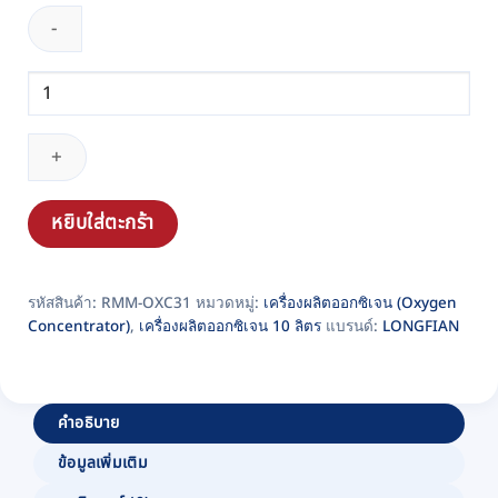
จำนวน
เครื่อง
ผลิต
ออกซิเจน
10
ลิตร
หยิบใส่ตะกร้า
Longfian
รุ่น
รหัสสินค้า:
RMM-OXC31
หมวดหมู่:
เครื่องผลิตออกซิเจน (Oxygen
JAY-
Concentrator)
,
เครื่องผลิตออกซิเจน 10 ลิตร
แบรนด์:
LONGFIAN
10
(Dual
Flow)
ชิ้น
คำอธิบาย
ข้อมูลเพิ่มเติม