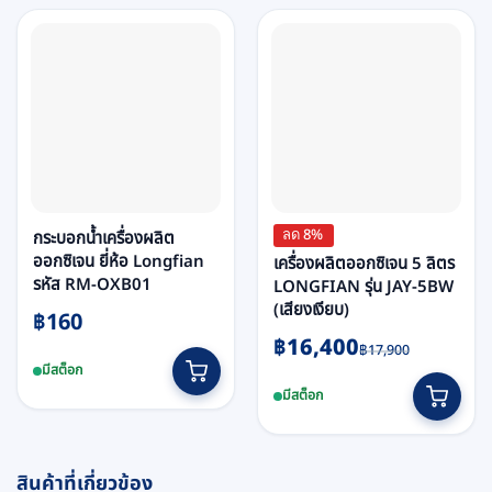
ลด 8%
กระบอกน้ำเครื่องผลิต
ออกซิเจน ยี่ห้อ Longfian
เครื่องผลิตออกซิเจน 5 ลิตร
รหัส RM-OXB01
LONGFIAN รุ่น JAY-5BW
(เสียงเงียบ)
฿
160
Original
Current
฿
16,400
This
฿
17,900
price
price
มีสต็อก
product
was:
is:
มีสต็อก
has
฿17,900.
฿16,400.
multiple
variants.
The
สินค้าที่เกี่ยวข้อง