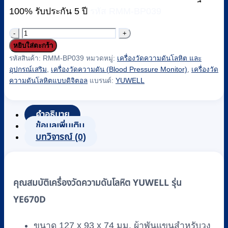
100% รับประกัน 5 ปี
รหัส RMM-BP039
จำนวน
หยิบใส่ตะกร้า
เครื่อง
รหัสสินค้า:
RMM-BP039
หมวดหมู่:
เครื่องวัดความดันโลหิต และ
วัด
อุปกรณ์เสริม
,
เครื่องวัดความดัน (Blood Pressure Monitor)
,
เครื่องวัด
ความ
ความดันโลหิตแบบดิจิตอล
แบรนด์:
YUWELL
ดัน
โลหิต
คำอธิบาย
YUWELL
ข้อมูลเพิ่มเติม
รุ่น
บทวิจารณ์ (0)
YE670D
มี
เสียง
คุณสมบัติเครื่องวัดความดันโลหิต YUWELL รุ่น
พูด
ภาษา
YE670D
ไทย
ขนาด 127 x 93 x 74 มม. ผ้าพันแขนสำหรับวง
ชิ้น