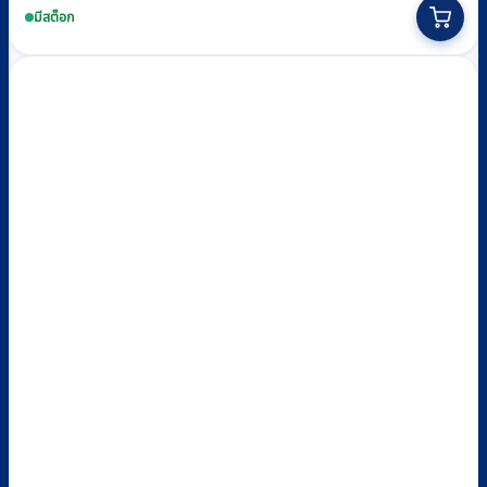
was:
is:
มีสต็อก
฿1,300.
฿1,200.