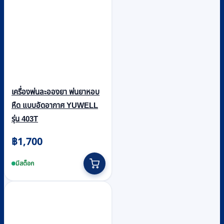
เครื่องพ่นละอองยา พ่นยาหอบ
หืด แบบอัดอากาศ YUWELL
รุ่น 403T
฿
1,700
มีสต็อก