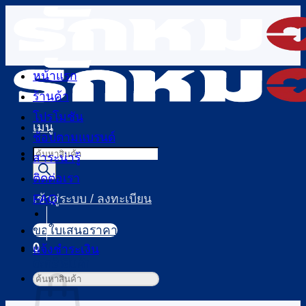
ข้าม
ไป
ยัง
เนื้อหา
หน้าแรก
ร้านค้า
โปรโมชัน
เมนู
ช้อปตามแบรนด์
Products
สาระน่ารู้
search
ติดต่อเรา
FAQ
เข้าสู่ระบบ / ลงทะเบียน
ขอใบเสนอราคา
0
แจ้งชำระเงิน
ตะกร้าสินค้า
ค้นหา: