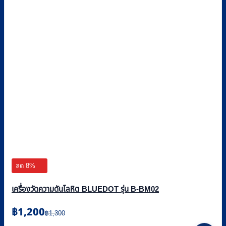
ลด 8%
เครื่องวัดความดันโลหิต BLUEDOT รุ่น B-BM02
Original
Current
฿
1,200
฿
1,300
price
price