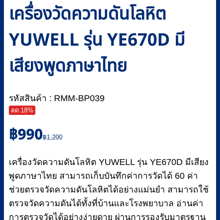
เครื่องวัดความดันโลหิต
YUWELL รุ่น YE670D มี
เสียงพูดภาษาไทย
รหัสสินค้า : RMM-BP039
ลด 18%
Original
Current
฿
990
price
price
฿
1,200
was:
is:
฿1,200.
฿990.
เครื่องวัดความดันโลหิต YUWELL รุ่น YE670D มีเสียง
พูดภาษาไทย สามารถเก็บบันทึกค่าการวัดได้ 60 ค่า
ช่วยตรวจวัดความดันโลหิตได้อย่างแม่นยำ สามารถใช้
ตรวจวัดความดันได้ทั้งที่บ้านและโรงพยาบาล อ่านค่า
การตรวจวัดได้อย่างง่ายดาย ผ่านการรองรับมาตรฐาน