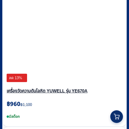
ลด 13%
เครื่องวัดความดันโลหิต YUWELL รุ่น YE670A
Original
Current
฿
960
฿
1,100
price
price
was:
is:
มีสต็อก
฿1,100.
฿960.