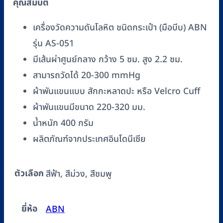
คุณสมบัติ
รุ่น
AS-
เครื่องวัดความดันโลหิต ชนิดกระเป๋า (มือบีบ) ABN
051
รุ่น AS-051
ชิ้น
มีเส้นผ่าศูนย์กลาง กว้าง 5 ซม. สูง 2.2 ซม.
สามารถวัดได้ 20-300 mmHg
ผ้าพันแขนแบบ สักกะหลาดปะ หรือ Velcro Cuff
ผ้าพันแขนมีขนาด 220-320 มม.
น้ำหนัก 400 กรัม
ผลิตภัณฑ์จากประเทศอินโดนีเซีย
ตัวเลือก
สีฟ้า, สีม่วง, สีชมพู
ยี่ห้อ
ABN