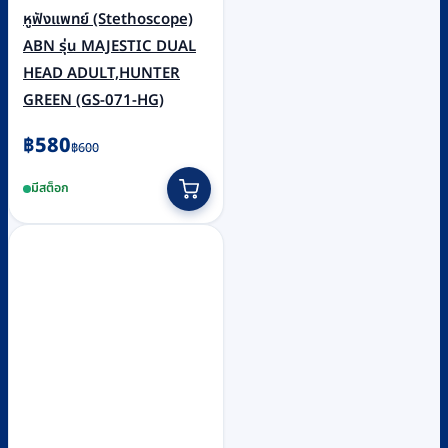
หูฟังแพทย์ (Stethoscope)
ABN รุ่น MAJESTIC DUAL
HEAD ADULT,HUNTER
GREEN (GS-071-HG)
Original
Current
฿
580
฿
600
price
price
มีสต็อก
was:
is:
฿600.
฿580.