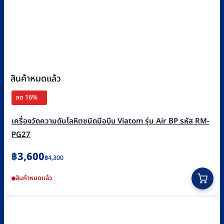
สินค้าหมดแล้ว
ลด 16%
เครื่องวัดความดันโลหิตชนิดมือบีบ Viatom รุ่น Air BP รหัส RM-
PG27
Original
Current
฿
3,600
฿
4,300
price
price
สินค้าหมดแล้ว
was:
is:
฿4,300.
฿3,600.