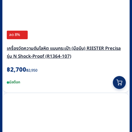
ลด 8%
เครื่องวัดความดันโลหิต แบบกระเป๋า (มือบีบ) RIESTER Precisa
รุ่น N Shock-Proof (R1364-107)
Original
Current
฿
2,700
฿
2,950
price
price
มีสต็อก
was:
is:
฿2,950.
฿2,700.