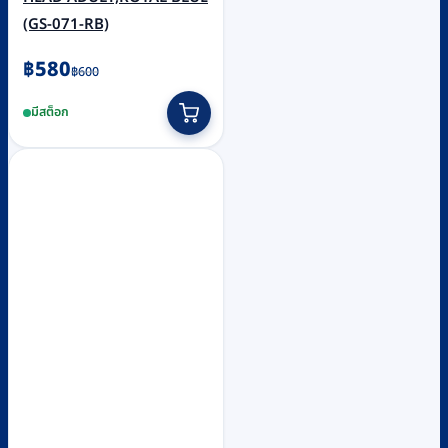
(GS-071-RB)
Original
Current
฿
580
฿
600
price
price
มีสต็อก
was:
is:
฿600.
฿580.