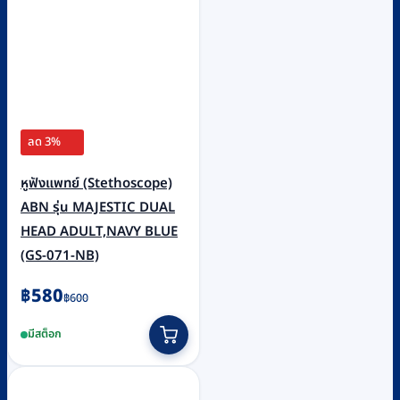
ลด 3%
หูฟังแพทย์ (Stethoscope)
ABN รุ่น MAJESTIC DUAL
HEAD ADULT,NAVY BLUE
(GS-071-NB)
Original
Current
฿
580
฿
600
price
price
มีสต็อก
was:
is:
฿600.
฿580.