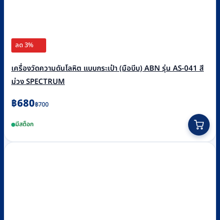
ลด 3%
เครื่องวัดความดันโลหิต แบบกระเป๋า (มือบีบ) ABN รุ่น AS-041 สี
ม่วง SPECTRUM
Original
Current
฿
680
฿
700
price
price
มีสต็อก
was:
is:
฿700.
฿680.