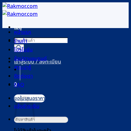
ข้าม
ไป
ยัง
เมนู
เนื้อหา
หน้าแรก
Products
ร้านค้า
search
โปรโมชัน
ช้อปตามแบรนด์
เข้าสู่ระบบ / ลงทะเบียน
สาระน่ารู้
ติดต่อเรา
0
FAQ
ตะกร้าสินค้า
ขอใบเสนอราคา
แจ้งชำระเงิน
ค้นหา:
ไม่มีสินค้าในตะกร้า