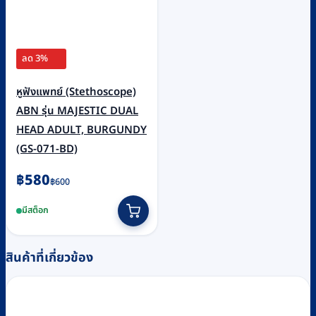
ลด 3%
หูฟังแพทย์ (Stethoscope)
ABN รุ่น MAJESTIC DUAL
HEAD ADULT, BURGUNDY
(GS-071-BD)
Original
Current
฿
580
฿
600
price
price
มีสต็อก
was:
is:
฿600.
฿580.
สินค้าที่เกี่ยวข้อง