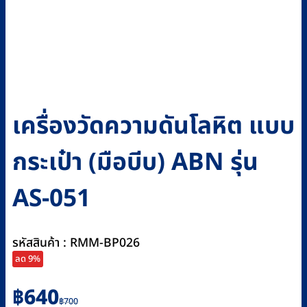
เครื่องวัดความดันโลหิต แบบ
กระเป๋า (มือบีบ) ABN รุ่น
AS-051
รหัสสินค้า : RMM-BP026
ลด 9%
Original
Current
฿
640
฿
700