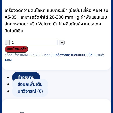
price
price
was:
is:
เครื่องวัดความดันโลหิต แบบกระเป๋า (มือบีบ) ยี่ห้อ ABN รุ่น
฿700.
฿640.
AS-051 สามารถวัดค่าได้ 20-300 mmHg ผ้าพันแขนแบบ
สักกะหลาดปะ หรือ Velcro Cuff ผลิตภัณฑ์จากประเทศ
อินโดนีเซีย
จำนวน
เครื่อง
หยิบใส่ตะกร้า
วัด
รหัสสินค้า:
RMM-BP026
หมวดหมู่:
เครื่องวัดความดันแบบบีบมือ
แบรนด์:
ABN
ความ
ดัน
โลหิต
คำอธิบาย
แบบ
ข้อมูลเพิ่มเติม
กระเป๋า
บทวิจารณ์ (0)
(มือ
บีบ)
ABN