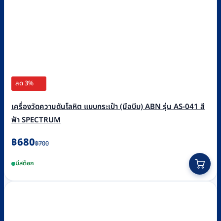
ลด 3%
เครื่องวัดความดันโลหิต แบบกระเป๋า (มือบีบ) ABN รุ่น AS-041 สี
ฟ้า SPECTRUM
Original
Current
฿
680
฿
700
price
price
มีสต็อก
was:
is:
฿700.
฿680.