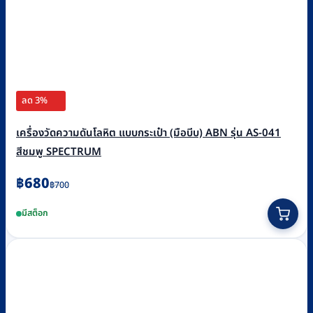
ลด 3%
เครื่องวัดความดันโลหิต แบบกระเป๋า (มือบีบ) ABN รุ่น AS-041
สีชมพู SPECTRUM
Original
Current
฿
680
฿
700
price
price
มีสต็อก
was:
is:
฿700.
฿680.