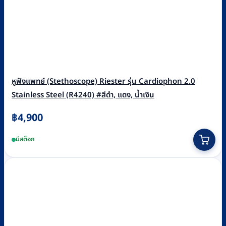
หูฟังแพทย์ (Stethoscope) Riester รุ่น Cardiophon 2.0
Stainless Steel (R4240) #สีดำ, แดง, น้ำเงิน
฿
4,900
This
มีสต็อก
product
has
multiple
variants.
The
options