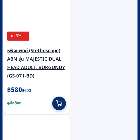
ลด 3%
หูฟังแพทย์ (Stethoscope)
ABN รุ่น MAJESTIC DUAL
HEAD ADULT, BURGUNDY
(GS-071-BD)
Original
Current
฿
580
฿
600
price
price
มีสต็อก
was:
is:
฿600.
฿580.