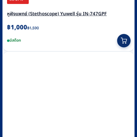
หูฟังแพทย์ (Stethoscope) Yuwell รุ่น IN-747GPF
Original
Current
฿
1,000
฿
1,590
price
price
มีสต็อก
was:
is:
฿1,590.
฿1,000.