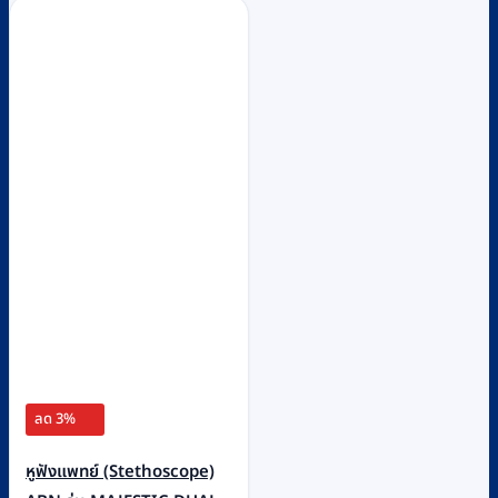
ลด 3%
หูฟังแพทย์ (Stethoscope)