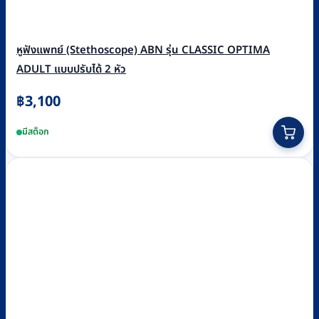
หูฟังแพทย์ (Stethoscope) ABN รุ่น CLASSIC OPTIMA
ADULT แบบปรับได้ 2 หัว
฿
3,100
This
มีสต็อก
product
has
multiple
variants.
The
options
may
be
chosen
on