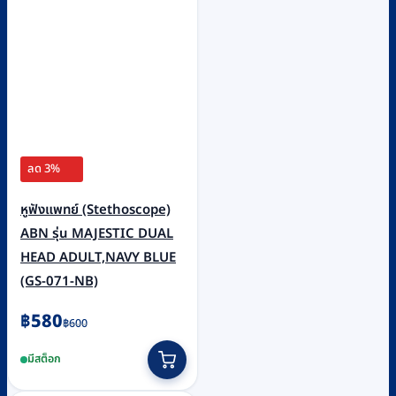
ลด 3%
หูฟังแพทย์ (Stethoscope)
ABN รุ่น MAJESTIC DUAL
HEAD ADULT,NAVY BLUE
(GS-071-NB)
Original
Current
฿
580
฿
600
price
price
มีสต็อก
was:
is:
฿600.
฿580.