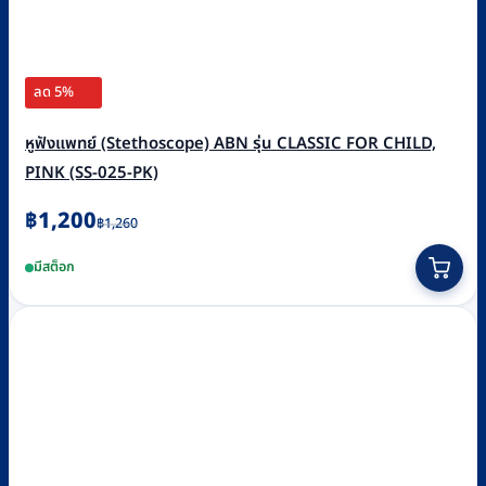
ลด 5%
หูฟังแพทย์ (Stethoscope) ABN รุ่น CLASSIC FOR CHILD,
PINK (SS-025-PK)
Original
Current
฿
1,200
฿
1,260
price
price
มีสต็อก
was:
is:
฿1,260.
฿1,200.