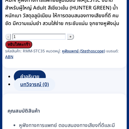
ABN หูฟังทางการแพทย์อลูมิเนียม MAJESTIC ขนาด
฿600.
฿580.
สำหรับผู้ใหญ่ Adult สีเขียวเข้ม (HUNTER GREEN) น้ำ
หนักเบา วัสดุอลูมิเนียม ให้การตอบสนองทางเสียงที่ดี คม
ชัด มีความแม่นยำ สวมใส่ง่าย กระชับแน่น จุกยางหูฟังนุ่ม
จำนวน
หู
หยิบใส่ตะกร้า
ฟัง
รหัสสินค้า:
RMM-STC35
หมวดหมู่:
หูฟังแพทย์ (Stethoscope)
แบรนด์:
ABN
แพทย์
(Stethoscope)
ABN
คำอธิบาย
รุ่น
บทวิจารณ์ (0)
MAJESTIC
DUAL
HEAD
คุณสมบัติสินค้า
ADULT,HUNTER
GREEN
หูฟังทางการแพทย์ ตอบสนองทางเสียงที่ดีและมี