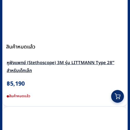
สินค้าหมดแล้ว
หูฟังแพทย์ (Stethoscope) 3M รุ่น LITTMANN Type 28″
สำหรับเด็กเล็ก
฿
5,190
This
สินค้าหมดแล้ว
product
has
multiple
variants.