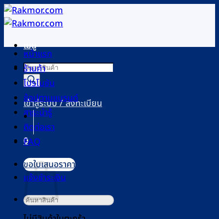
ข้าม
ไป
ยัง
เมนู
เนื้อหา
หน้าแรก
Products
ร้านค้า
search
โปรโมชัน
ช้อปตามแบรนด์
เข้าสู่ระบบ / ลงทะเบียน
สาระน่ารู้
ติดต่อเรา
0
FAQ
ตะกร้าสินค้า
ขอใบเสนอราคา
แจ้งชำระเงิน
ค้นหา:
ไม่มีสินค้าในตะกร้า