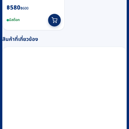
Original
Current
฿
580
฿
600
price
price
มีสต็อก
was:
is:
฿600.
฿580.
สินค้าที่เกี่ยวข้อง