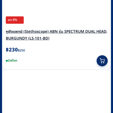
ลด 8%
หูฟังแพทย์ (Stethoscope) ABN รุ่น SPECTRUM DUAL HEAD,
BURGUNDY (LS-101-BD)
Original
Current
฿
230
฿
250
price
price
มีสต็อก
was:
is:
฿250.
฿230.