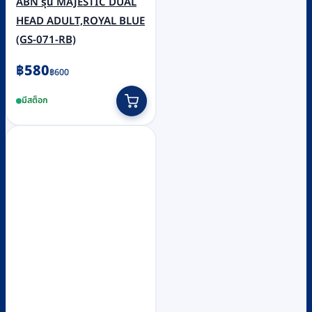
ABN รุ่น MAJESTIC DUAL
HEAD ADULT,ROYAL BLUE
(GS-071-RB)
Original
Current
฿
580
฿
600
price
price
มีสต็อก
was:
is:
฿600.
฿580.