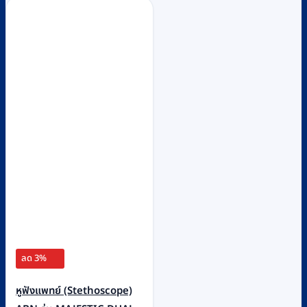
ลด 3%
หูฟังแพทย์ (Stethoscope)