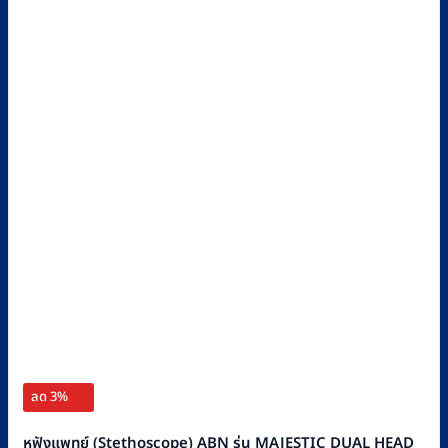
ลด 3%
หูฟังแพทย์ (Stethoscope) ABN รุ่น MAJESTIC DUAL HEAD