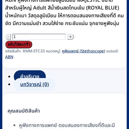
ABN หูฟังทางการแพทย์อลูมิเนียม MAJESTIC ขนาด
฿600.
฿580.
สำหรับผู้ใหญ่ Adult สีน้ำเงินสดโทนเข้ม (ROYAL BLUE)
น้ำหนักเบา วัสดุอลูมิเนียม ให้การตอบสนองทางเสียงที่ดี คม
ชัด มีความแม่นยำ สวมใส่ง่าย กระชับแน่น จุกยางหูฟังนุ่ม
จำนวน
หู
หยิบใส่ตะกร้า
ฟัง
รหัสสินค้า:
RMM-STC33
หมวดหมู่:
หูฟังแพทย์ (Stethoscope)
แบรนด์:
ABN
แพทย์
(Stethoscope)
ABN
คำอธิบาย
รุ่น
บทวิจารณ์ (0)
MAJESTIC
DUAL
HEAD
คุณสมบัติสินค้า
ADULT,ROYAL
BLUE
หูฟังทางการแพทย์ ตอบสนองทางเสียงที่ดีและมี