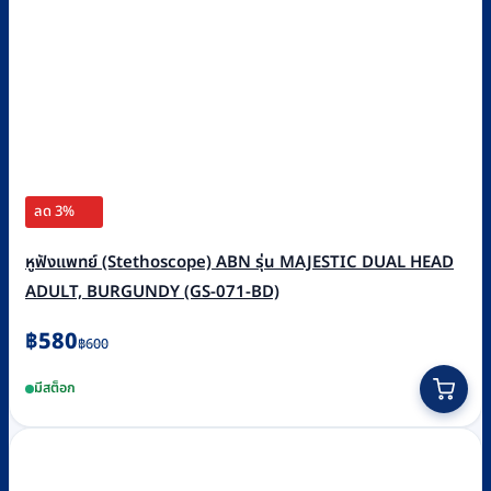
ลด 3%
หูฟังแพทย์ (Stethoscope) ABN รุ่น MAJESTIC DUAL HEAD
ADULT, BURGUNDY (GS-071-BD)
Original
Current
฿
580
฿
600
price
price
มีสต็อก
was:
is:
฿600.
฿580.