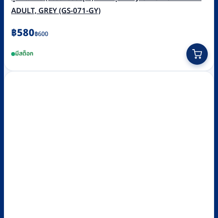
ADULT, GREY (GS-071-GY)
Original
Current
฿
580
฿
600
price
price
มีสต็อก
was:
is:
฿600.
฿580.