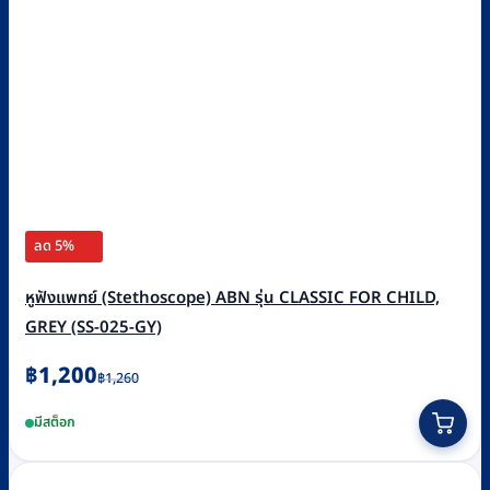
ลด 5%
หูฟังแพทย์ (Stethoscope) ABN รุ่น CLASSIC FOR CHILD,
GREY (SS-025-GY)
Original
Current
฿
1,200
฿
1,260
price
price
มีสต็อก
was:
is:
฿1,260.
฿1,200.