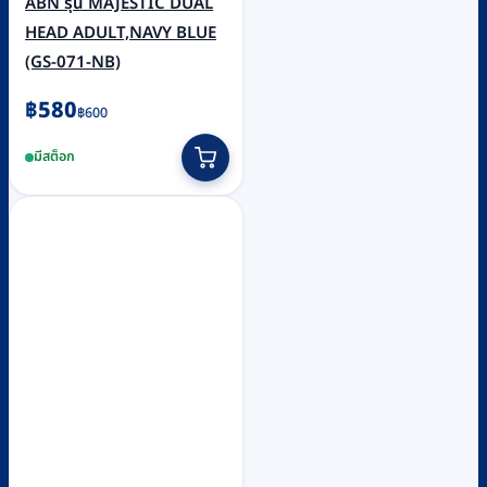
ABN รุ่น MAJESTIC DUAL
HEAD ADULT,NAVY BLUE
(GS-071-NB)
Original
Current
฿
580
฿
600
price
price
มีสต็อก
was:
is:
฿600.
฿580.