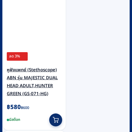
ลด 3%
หูฟังแพทย์ (Stethoscope)
ABN รุ่น MAJESTIC DUAL
HEAD ADULT,HUNTER
GREEN (GS-071-HG)
Original
Current
฿
580
฿
600
price
price
มีสต็อก
was:
is:
฿600.
฿580.