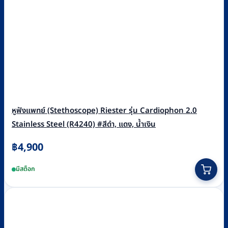
หูฟังแพทย์ (Stethoscope) Riester รุ่น Cardiophon 2.0
Stainless Steel (R4240) #สีดำ, แดง, น้ำเงิน
฿
4,900
This
มีสต็อก
product
has
multiple
variants.