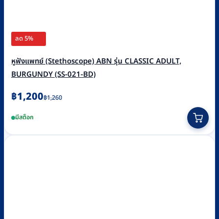
ลด 5%
หูฟังแพทย์ (Stethoscope) ABN รุ่น CLASSIC ADULT,
BURGUNDY (SS-021-BD)
Original
Current
฿
1,200
฿
1,260
price
price
มีสต็อก
was:
is:
฿1,260.
฿1,200.