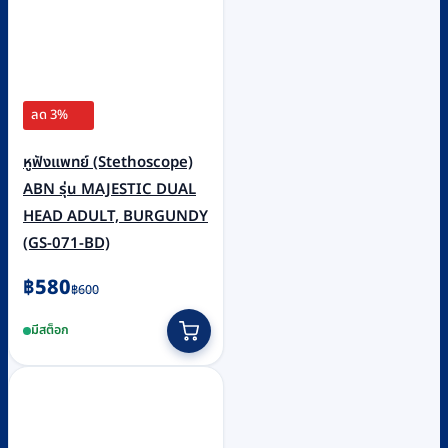
ลด 3%
หูฟังแพทย์ (Stethoscope)
ABN รุ่น MAJESTIC DUAL
HEAD ADULT, BURGUNDY
(GS-071-BD)
Original
Current
฿
580
฿
600
price
price
มีสต็อก
was:
is:
฿600.
฿580.