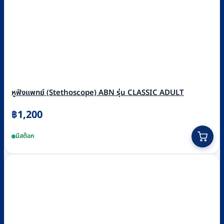
หูฟังแพทย์ (Stethoscope) ABN รุ่น CLASSIC ADULT
฿
1,200
This
มีสต็อก
product
has
multiple
variants.
The
options
may