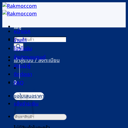
ข้าม
ไป
ยัง
เมนู
เนื้อหา
หน้าแรก
Products
ร้านค้า
search
โปรโมชัน
ช้อปตามแบรนด์
เข้าสู่ระบบ / ลงทะเบียน
สาระน่ารู้
ติดต่อเรา
0
FAQ
ตะกร้าสินค้า
ขอใบเสนอราคา
แจ้งชำระเงิน
ค้นหา:
ไม่มีสินค้าในตะกร้า