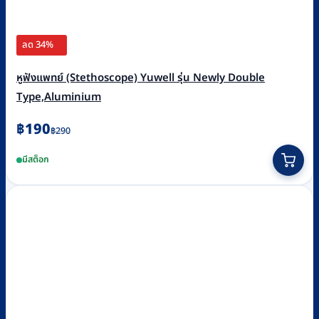
ลด 34%
หูฟังแพทย์ (Stethoscope) Yuwell รุ่น Newly Double
Type,Aluminium
Original
Current
฿
190
฿
290
price
price
มีสต็อก
was:
is:
฿290.
฿190.