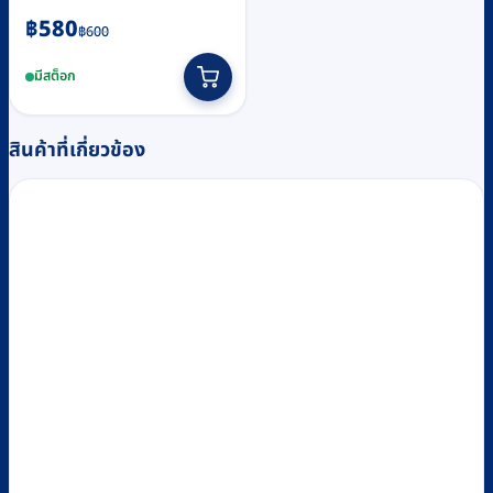
Original
Current
฿
580
฿
600
price
price
มีสต็อก
was:
is:
฿600.
฿580.
สินค้าที่เกี่ยวข้อง