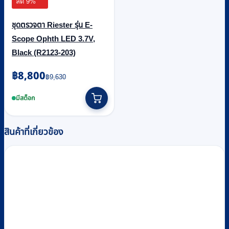
ลด 9%
ชุดตรวจตา Riester รุ่น E-
Scope Ophth LED 3.7V,
Black (R2123-203)
Original
Current
฿
8,800
฿
9,630
price
price
was:
is:
มีสต็อก
฿9,630.
฿8,800.
สินค้าที่เกี่ยวข้อง