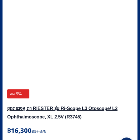
ลด 9%
ชุดตรวจหู ตา RIESTER รุ่น Ri-Scope L3 Otoscope/ L2
Ophthalmoscope, XL 2.5V (R3745)
Original
Current
฿
16,300
฿
17,870
price
price