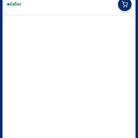
was:
is:
มีสต็อก
฿17,870.
฿16,300.