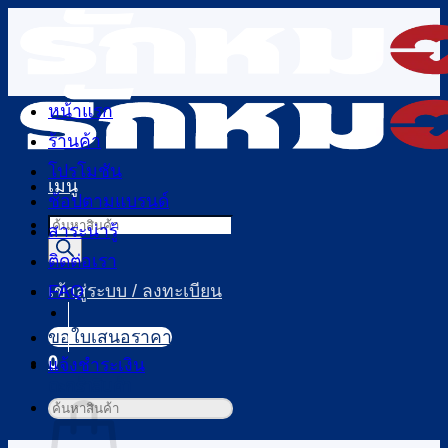
ข้าม
ไป
ยัง
เนื้อหา
หน้าแรก
ร้านค้า
โปรโมชัน
เมนู
ช้อปตามแบรนด์
Products
สาระน่ารู้
search
ติดต่อเรา
FAQ
เข้าสู่ระบบ / ลงทะเบียน
ขอใบเสนอราคา
0
แจ้งชำระเงิน
ตะกร้าสินค้า
ค้นหา: