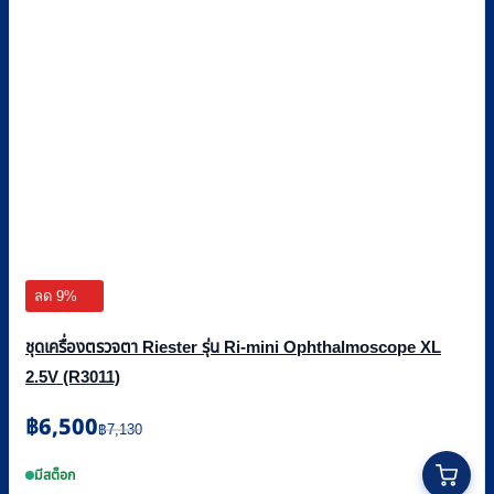
ลด 9%
ชุดเครื่องตรวจตา Riester รุ่น Ri-mini Ophthalmoscope XL
2.5V (R3011)
Original
Current
฿
6,500
฿
7,130
price
price
was:
is:
มีสต็อก