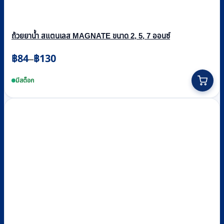
ถ้วยยาน้ำ สแตนเลส MAGNATE ขนาด 2, 5, 7 ออนซ์
Price
฿
84
฿
130
–
range:
This
฿84
product
มีสต็อก
through
has
multiple
฿130
variants.
The
options
may
be
chosen
on
the
product
page