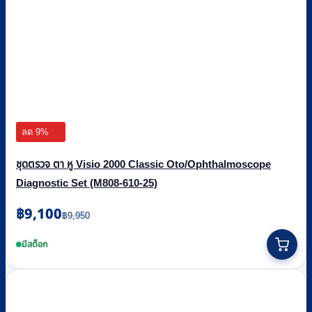
ลด 9%
ชุดตรวจ ตา หู Visio 2000 Classic Oto/Ophthalmoscope
Diagnostic Set (M808-610-25)
Original
Current
฿
9,100
฿
9,950
price
price
was:
is:
มีสต็อก
฿9,950.
฿9,100.