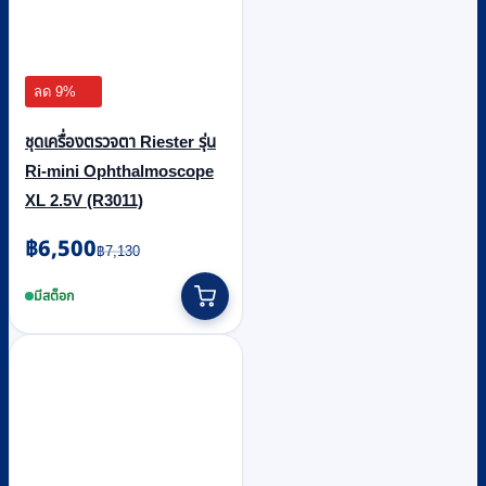
ลด 9%
ชุดเครื่องตรวจตา Riester รุ่น
Ri-mini Ophthalmoscope
XL 2.5V (R3011)
Original
Current
฿
6,500
฿
7,130
price
price
was:
is:
มีสต็อก
฿7,130.
฿6,500.