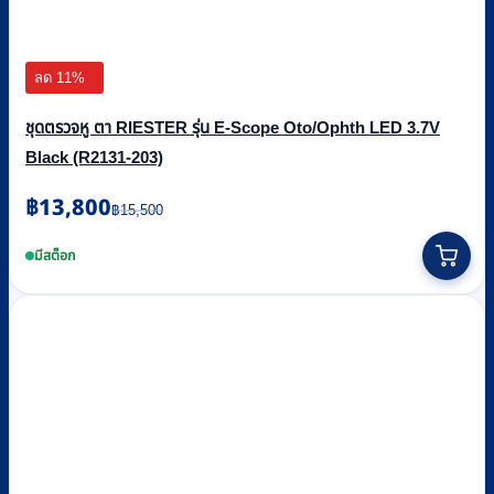
ลด 11%
ชุดตรวจหู ตา RIESTER รุ่น E-Scope Oto/Ophth LED 3.7V
Black (R2131-203)
Original
Current
฿
13,800
฿
15,500
price
price
was:
is:
มีสต็อก
฿15,500.
฿13,800.