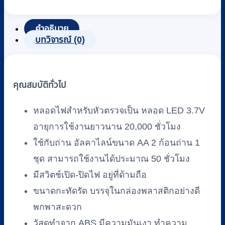
ตา
Riester
รุ่น
คำอธิบาย
E-
บทวิจารณ์ (0)
Scope
Ophth
LED
3.7V,
คุณสมบัติทั่วไป
Black
(R2123-
หลอดไฟสำหรับหัวตรวจเป็น หลอด LED 3.7V
203)
ชิ้น
อายุการใช้งานยาวนาน 20,000 ชั่วโมง
ใช้กับถ่าน อัลคาไลน์ขนาด AA 2 ก้อน
ถ่าน 1
ชุด สามารถใช้งานได้ประมาณ 50 ชั่วโมง
มีสวิตช์เปิด-ปิดไฟ อยู่ที่ด้ามถือ
ขนาดกะทัดรัด บรรจุในกล่องพลาสติกอย่างดี
พกพาสะดวก
วัสดุทำจาก ABS มีความมันเงา ทำความ