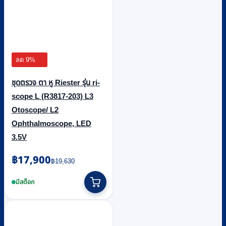
ลด 9%
ชุดตรวจ ตา หู Riester รุ่น ri-
scope L (R3817-203) L3
Otoscope/ L2
Ophthalmoscope, LED
3.5V
Original
Current
฿
17,900
฿
19,630
price
price
was:
is:
มีสต็อก
฿19,630.
฿17,900.