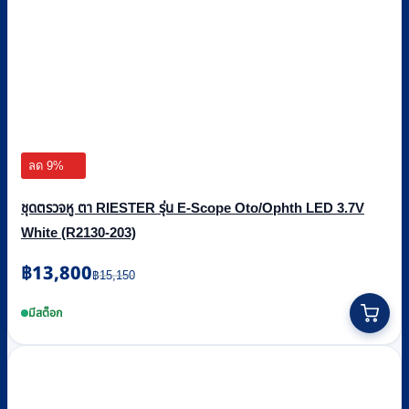
ลด 9%
ชุดตรวจหู ตา RIESTER รุ่น E-Scope Oto/Ophth LED 3.7V
White (R2130-203)
Original
Current
฿
13,800
฿
15,150
price
price
was:
is:
มีสต็อก
฿15,150.
฿13,800.