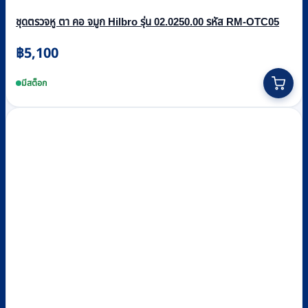
ชุดตรวจหู ตา คอ จมูก Hilbro รุ่น 02.0250.00 รหัส RM-OTC05
฿
5,100
มีสต็อก