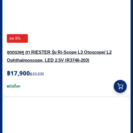
ลด 9%
ชุดตรวจหู ตา RIESTER รุ่น Ri-Scope L3 Otoscope/ L2
Ophthalmoscope, LED 2.5V (R3746-203)
Original
Current
฿
17,900
฿
19,630
price
price
was:
is:
มีสต็อก
฿19,630.
฿17,900.