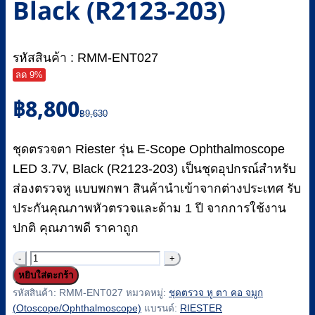
Black (R2123-203)
รหัสสินค้า : RMM-ENT027
ลด 9%
Original
Current
฿
8,800
price
price
฿
9,630
was:
is:
฿9,630.
฿8,800.
ชุดตรวจตา Riester รุ่น E-Scope Ophthalmoscope
LED 3.7V, Black (R2123-203) เป็นชุดอุปกรณ์สำหรับ
ส่องตรวจหู แบบพกพา สินค้านำเข้าจากต่างประเทศ รับ
ประกันคุณภาพหัวตรวจและด้าม 1 ปี จากการใช้งาน
ปกติ คุณภาพดี ราคาถูก
จำนวน
หยิบใส่ตะกร้า
ชุด
รหัสสินค้า:
RMM-ENT027
หมวดหมู่:
ชุดตรวจ หู ตา คอ จมูก
ตรวจ
(Otoscope/Ophthalmoscope)
แบรนด์:
RIESTER