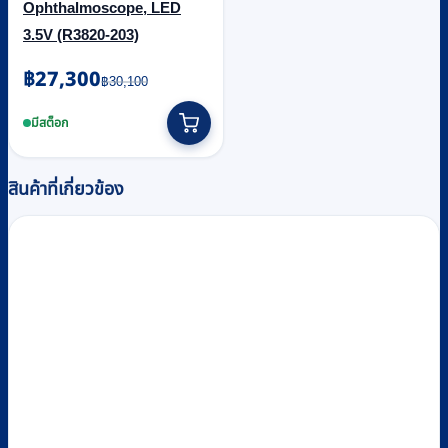
Ophthalmoscope, LED
3.5V (R3820-203)
Original
Current
฿
27,300
฿
30,100
price
price
was:
is:
มีสต็อก
฿30,100.
฿27,300.
สินค้าที่เกี่ยวข้อง