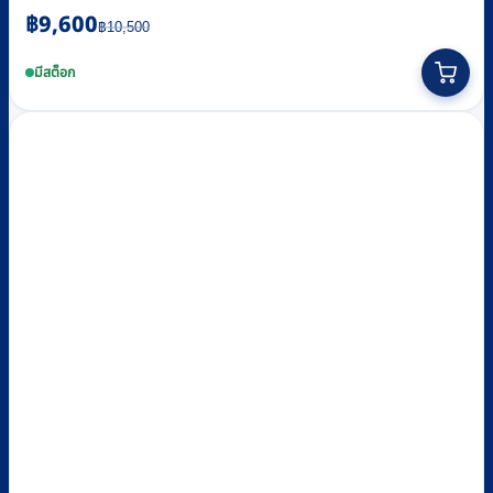
Original
Current
฿
9,600
฿
10,500
price
price
was:
is:
มีสต็อก
฿10,500.
฿9,600.