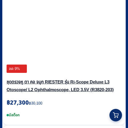
ลด 9%
ชุดตรวจหู ตา คอ จมูก RIESTER รุ่น Ri-Scope Deluxe L3
Otoscope/ L2 Ophthalmoscope, LED 3.5V (R3820-203)
Original
Current
฿
27,300
฿
30,100
price
price
was:
is:
มีสต็อก
฿30,100.
฿27,300.