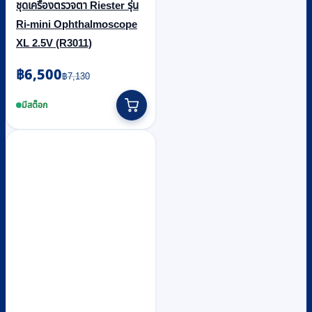
ชุดเครื่องตรวจตา Riester รุ่น
Ri-mini Ophthalmoscope
XL 2.5V (R3011)
Original
Current
฿
6,500
฿
7,130
price
price
was:
is:
มีสต็อก
฿7,130.
฿6,500.