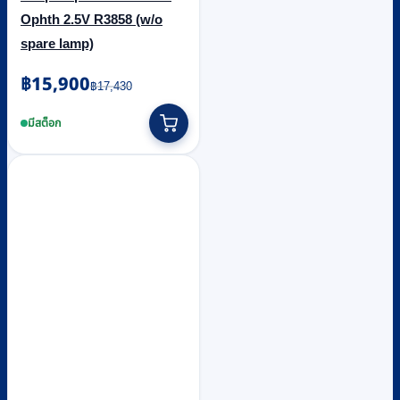
Ophth 2.5V R3858 (w/o
spare lamp)
Original
Current
฿
15,900
฿
17,430
price
price
was:
is:
มีสต็อก
฿17,430.
฿15,900.