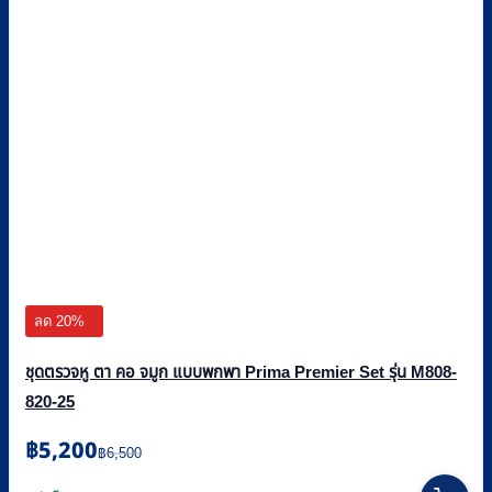
ลด 20%
ชุดตรวจหู ตา คอ จมูก แบบพกพา Prima Premier Set รุ่น M808-
820-25
Original
Current
฿
5,200
฿
6,500
price
price
was:
is: