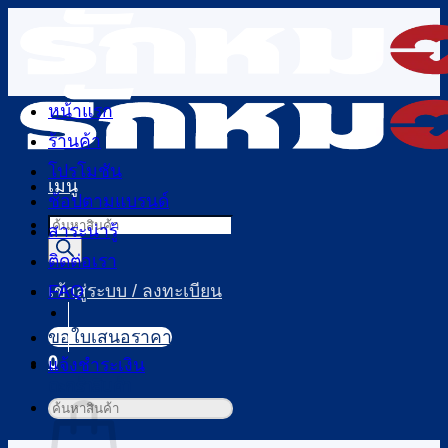
ข้าม
ไป
ยัง
เนื้อหา
หน้าแรก
ร้านค้า
โปรโมชัน
เมนู
ช้อปตามแบรนด์
Products
สาระน่ารู้
search
ติดต่อเรา
FAQ
เข้าสู่ระบบ / ลงทะเบียน
ขอใบเสนอราคา
0
แจ้งชำระเงิน
ตะกร้าสินค้า
ค้นหา: