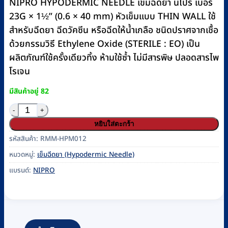
NIPRO HYPODERMIC NEEDLE เข็มฉีดยา นิโปร เบอร์
23G × 1½” (0.6 × 40 mm) หัวเข็มแบบ THIN WALL ใช้
สำหรับฉีดยา ฉีดวัคซีน หรือฉีดให้น้ำเกลือ ชนิดปราศจากเชื้อ
ด้วยกรรมวิธี Ethylene Oxide (STERILE : EO) เป็น
ผลิตภัณฑ์ใช้ครั้งเดียวทิ้ง ห้ามใช้ซ้ำ ไม่มีสารพิษ ปลอดสารไพ
โรเจน
มีสินค้าอยู่ 82
จำนวน เข็มฉีดยา (Hypodermic Needle) ยี่ห้อ NIPRO เบอร์
หยิบใส่ตะกร้า
รหัสสินค้า:
RMM-HPM012
หมวดหมู่:
เข็มฉีดยา (Hypodermic Needle)
แบรนด์:
NIPRO