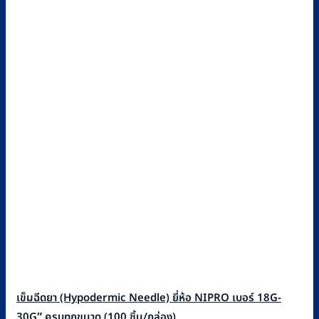
เข็มฉีดยา (Hypodermic Needle) ยี่ห้อ NIPRO เบอร์ 18G-
30G″ ครบทุกขนาด (100 ชิ้น/กล่อง)