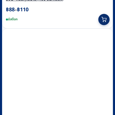
Price
฿
88
฿
110
–
range:
This
฿88
มีสต็อก
through
product
฿110
has
multiple
variants.
The
options
may
be
chosen
on
the
product
page