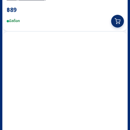
฿
89
มีสต็อก