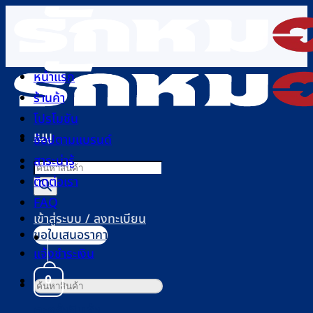
ข้าม
ไป
ยัง
เนื้อหา
หน้าแรก
ร้านค้า
โปรโมชัน
เมนู
ช้อปตามแบรนด์
สาระน่ารู้
Products
ติดต่อเรา
search
FAQ
เข้าสู่ระบบ / ลงทะเบียน
ขอใบเสนอราคา
แจ้งชำระเงิน
0
ค้นหา:
ตะกร้าสินค้า