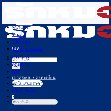
ข้าม
ไป
ยัง
เนื้อหา
หน้าแรก
ร้านค้า
โปรโมชัน
เมนู
ช้อปตามแบรนด์
สาระน่ารู้
Products
ติดต่อเรา
search
FAQ
เข้าสู่ระบบ / ลงทะเบียน
ขอใบเสนอราคา
แจ้งชำระเงิน
0
ค้นหา:
ตะกร้าสินค้า