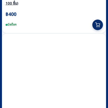
100 ชิ้น)
฿
400
มีสต็อก