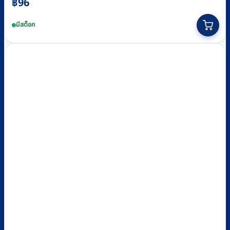
฿
96
มีสต็อก