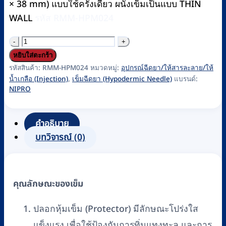
× 38 mm) แบบใช้ครั้งเดียว ผนังเข็มเป็นแบบ THIN
WALL
รหัส RMM-HPM024
จำนวน
เข็ม
หยิบใส่ตะกร้า
ฉีดยา
รหัสสินค้า:
RMM-HPM024
หมวดหมู่:
อุปกรณ์ฉีดยา/ให้สารละลาย/ให้
น้ำเกลือ (Injection)
,
เข็มฉีดยา (Hypodermic Needle)
แบรนด์:
(Hypodermic
NIPRO
Needle)
ยี่ห้อ
คำอธิบาย
NIPRO
บทวิจารณ์ (0)
เบอร์
16Gx1
1/2"
(100
คุณลักษณะของเข็ม
ชิ้น/
กล่อง)
ปลอกหุ้มเข็ม (Protector) มีลักษณะโปร่งใส
ชิ้น
แข็งแรง เพื่อใช้ป้องกันการทิ่มแทงทะลุ และการ