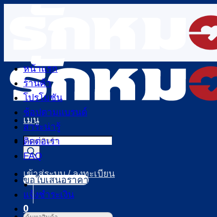
ข้าม
ไป
ยัง
เนื้อหา
หน้าแรก
ร้านค้า
โปรโมชัน
ช้อปตามแบรนด์
เมนู
สาระน่ารู้
Products
ติดต่อเรา
search
FAQ
เข้าสู่ระบบ / ลงทะเบียน
ขอใบเสนอราคา
แจ้งชำระเงิน
0