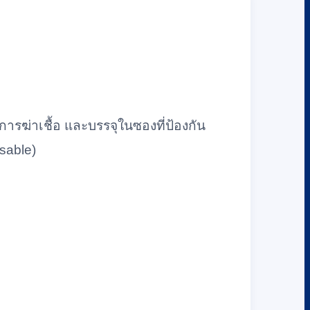
รฆ่าเชื้อ และบรรจุในซองที่ป้องกัน
osable)