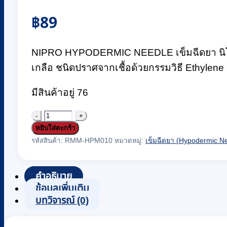
฿
89
NIPRO HYPODERMIC NEEDLE เข็มฉีดยา นิโปร เ
เกลือ ชนิดปราศจากเชื้อด้วยกรรมวิธี Ethylene 
มีสินค้าอยู่ 76
จำนวน
หยิบใส่ตะกร้า
เข็ม
รหัสสินค้า:
RMM-HPM010
หมวดหมู่:
เข็มฉีดยา (Hypodermic N
ฉีดยา
(Hypodermic
Needle)
คำอธิบาย
ยี่ห้อ
ข้อมูลเพิ่มเติม
NIPRO
บทวิจารณ์ (0)
เบอร์
23Gx1"