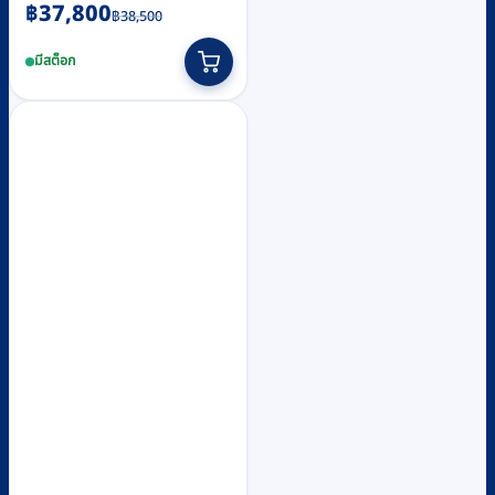
Original
Current
฿
37,800
฿
38,500
price
price
มีสต็อก
was:
is:
฿38,500.
฿37,800.