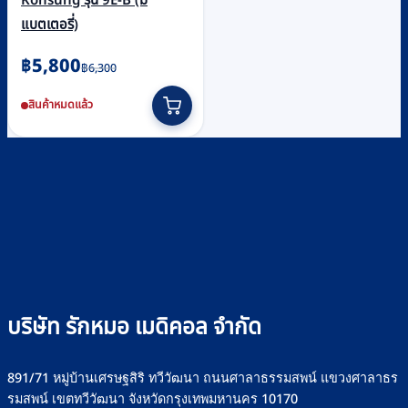
Konsung รุ่น 9E-B (มี
แบตเตอรี่)
Original
Current
฿
5,800
฿
6,300
price
price
สินค้าหมดแล้ว
was:
is:
฿6,300.
฿5,800.
บริษัท รักหมอ เมดิคอล จำกัด
891/71 หมู่บ้านเศรษฐสิริ ทวีวัฒนา ถนนศาลาธรรมสพน์ แขวงศาลาธร
รมสพน์ เขตทวีวัฒนา จังหวัดกรุงเทพมหานคร 10170