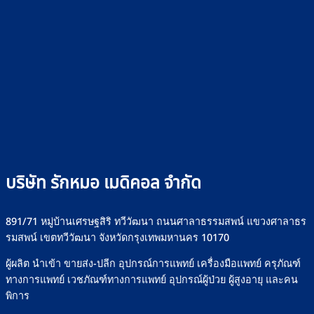
บริษัท รักหมอ เมดิคอล จำกัด
891/71 หมู่บ้านเศรษฐสิริ ทวีวัฒนา ถนนศาลาธรรมสพน์ แขวงศาลาธร
รมสพน์ เขตทวีวัฒนา จังหวัดกรุงเทพมหานคร 10170
ผู้ผลิต นำเข้า ขายส่ง-ปลีก อุปกรณ์การแพทย์ เครื่องมือแพทย์ ครุภัณฑ์
ทางการแพทย์ เวชภัณฑ์ทางการแพทย์ อุปกรณ์ผู้ป่วย ผู้สูงอายุ และคน
พิการ