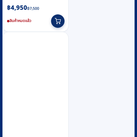
Original
Current
฿
4,950
฿
7,500
price
price
สินค้าหมดแล้ว
was:
is:
฿7,500.
฿4,950.