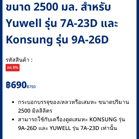
ขนาด 2500 มล. สำหรับ
Yuwell รุ่น 7A-23D และ
Konsung รุ่น 9A-26D
รหัสสินค้า :
ลด 8%
Original
Current
฿
690
฿
750
price
price
was:
is:
กระบอกบรรจุของเหลวหรือเสมหะ ขนาดปริมาน
฿750.
฿690.
2500 มิลลิลิตร
สามารถใช้กับเครื่องดูดเสมหะ KONSUNG รุ่น
9A-26D และ YUWELL รุ่น 7A-23D เท่านั้น