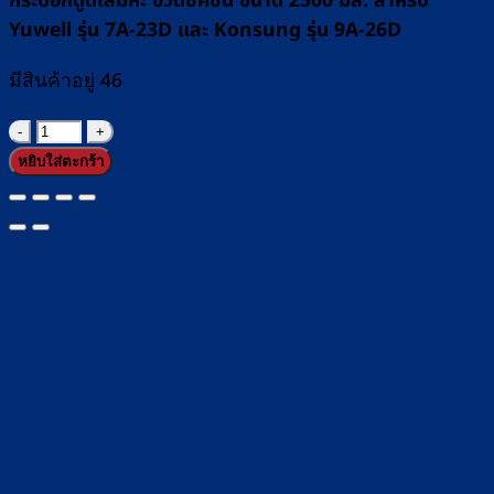
กระบอกดูดเสมหะ ขวดซัคชั่น ขนาด 2500 มล. สำหรับ
Yuwell รุ่น 7A-23D และ Konsung รุ่น 9A-26D
มีสินค้าอยู่ 46
จำนวน
กระบอก
หยิบใส่ตะกร้า
ดูด
เสมหะ
ขวด
ซัคชั่น
ขนาด
2500
มล.
สำหรับ
Yuwell
รุ่น