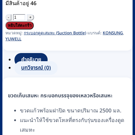
มีสินค้าอยู่ 46
จำนวน
กระบอก
หยิบใส่ตะกร้า
ดูด
หมวดหมู่:
กระบอกดูดเสมหะ (Suction Bottle)
แบรนด์:
KONSUNG
,
YUWELL
เสมหะ
ขวด
ซัคชั่น
คำอธิบาย
ขนาด
บทวิจารณ์ (0)
2500
มล.
สำหรับ
ขวดเก็บเสมหะ กระบอกบรรจุของเหลวหรือเสมหะ
Yuwell
รุ่น
ขวดแก้วพร้อมฝาปิด ขนาดปริมาณ 2500 มล.
7A-
แนะนำให้ใช้ขวดโหลที่ตรงกับรุ่นของเครื่องดูด
23D
เสมหะ
และ