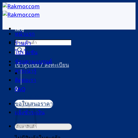
ข้าม
ไป
ยัง
เมนู
เนื้อหา
หน้าแรก
Products
ร้านค้า
search
โปรโมชัน
ช้อปตามแบรนด์
เข้าสู่ระบบ / ลงทะเบียน
สาระน่ารู้
ติดต่อเรา
0
FAQ
ตะกร้าสินค้า
ขอใบเสนอราคา
แจ้งชำระเงิน
ค้นหา: