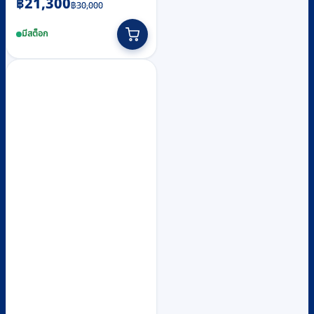
Original
Current
฿
21,300
฿
30,000
price
price
มีสต็อก
was:
is:
฿30,000.
฿21,300.