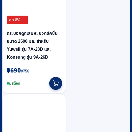
ลด 8%
กระบอกดูดเสมหะ ขวดซัคชั่น
ขนาด 2500 มล. สำหรับ
Yuwell รุ่น 7A-23D และ
Konsung รุ่น 9A-26D
Original
Current
฿
690
฿
750
price
price
was:
is:
มีสต็อก
฿750.
฿690.