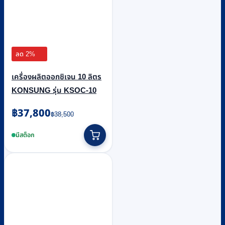
ลด 2%
เครื่องผลิตออกซิเจน 10 ลิตร
KONSUNG รุ่น KSOC-10
Original
Current
฿
37,800
฿
38,500
price
price
was:
is:
มีสต็อก
฿38,500.
฿37,800.