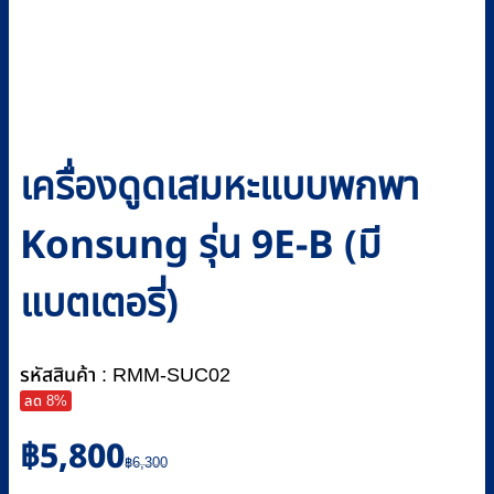
เครื่องดูดเสมหะแบบพกพา
Konsung รุ่น 9E-B (มี
แบตเตอรี่)
รหัสสินค้า : RMM-SUC02
ลด 8%
Original
Current
฿
5,800
price
price
฿
6,300
was:
is: