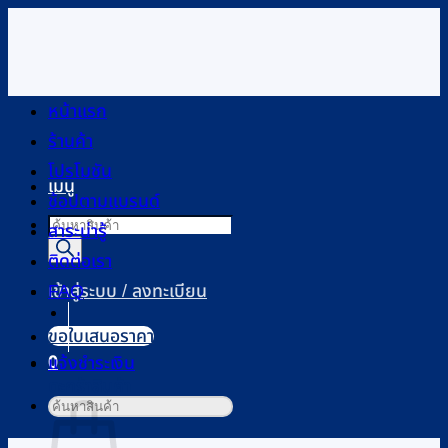
ข้าม
ไป
ยัง
เนื้อหา
หน้าแรก
ร้านค้า
โปรโมชัน
เมนู
ช้อปตามแบรนด์
Products
สาระน่ารู้
search
ติดต่อเรา
FAQ
เข้าสู่ระบบ / ลงทะเบียน
ขอใบเสนอราคา
0
แจ้งชำระเงิน
ตะกร้าสินค้า
ค้นหา: