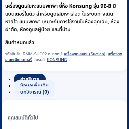
เครื่องดูดเสมหะแบบพกพา ยี่ห้อ Konsung รุ่น 9E-B
฿6,300.
฿5,800.
มี
แบตเตอรี่ในตัว สำหรับดูดเสมหะ เลือด ในระบบทางเดิน
หายใจ แบบพกพา เหมาะกับการใช้งานในห้องฉุกเฉิน, ห้อง
ผ่าตัด, ห้องดูแลผู้ป่วย และที่บ้าน
สินค้าหมดแล้ว
รหัสสินค้า:
RMM-SUC02
หมวดหมู่:
เครื่องดูดเสมหะ (Suction)
,
เครื่องดูด
เสมหะมีแบตเตอรี่
แบรนด์:
KONSUNG
คำอธิบาย
ข้อมูลเพิ่มเติม
บทวิจารณ์ (0)
คุณสมบัติทั่วไป