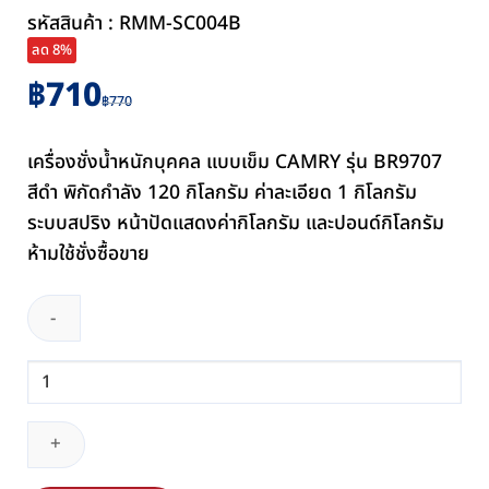
รหัสสินค้า : RMM-SC004B
ลด 8%
Original
Current
฿
710
฿
770
price
price
was:
is:
เครื่องชั่งน้ำหนักบุคคล แบบเข็ม CAMRY รุ่น BR9707
฿770.
฿710.
สีดำ พิกัดกำลัง 120 กิโลกรัม ค่าละเอียด 1 กิโลกรัม
ระบบสปริง หน้าปัดแสดงค่ากิโลกรัม และปอนด์กิโลกรัม
ห้ามใช้ชั่งซื้อขาย
จำนวน
เครื่อง
ชั่ง
น้ำ
หนัก