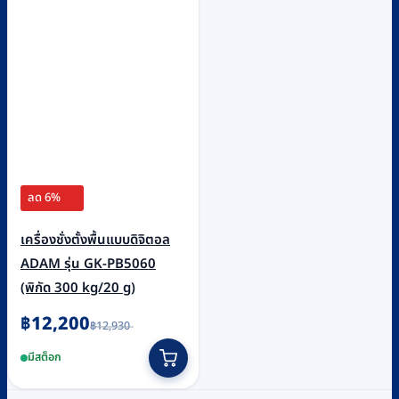
ลด 6%
เครื่องชั่งตั้งพื้นแบบดิจิตอล
ADAM รุ่น GK-PB5060
(พิกัด 300 kg/20 g)
Original
Current
฿
12,200
฿
12,930
price
price
was:
is:
มีสต็อก
฿12,930.
฿12,200.