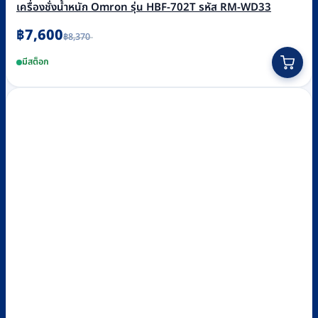
เครื่องชั่งน้ำหนัก Omron รุ่น HBF-702T รหัส RM-WD33
Original
Current
฿
7,600
฿
8,370
price
price
was:
is:
มีสต็อก
฿8,370.
฿7,600.