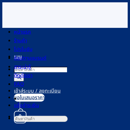
ข้าม
ไป
ยัง
เนื้อหา
หน้าแรก
ร้านค้า
โปรโมชัน
เมนู
ช้อปตามแบรนด์
สาระน่ารู้
Products
ติดต่อเรา
search
FAQ
เข้าสู่ระบบ / ลงทะเบียน
ขอใบเสนอราคา
แจ้งชำระเงิน
0
ค้นหา:
ตะกร้าสินค้า