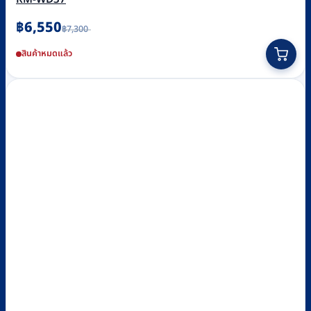
Original
Current
฿
6,550
฿
7,300
price
price
was:
is:
สินค้าหมดแล้ว
฿7,300.
฿6,550.