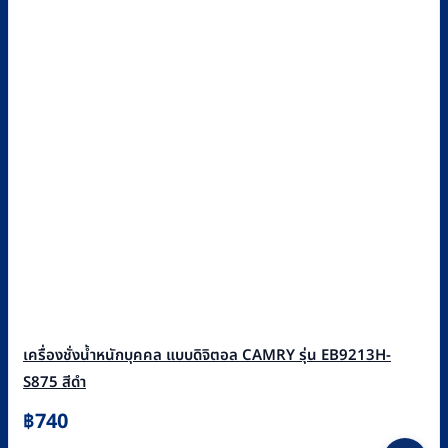
เครื่องชั่งน้ำหนักบุคคล แบบดิจิตอล CAMRY รุ่น EB9213H-
S875 สีดำ
฿
740