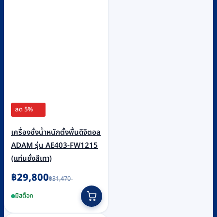
ลด 5%
เครื่องชั่งน้ำหนักตั้งพื้นดิจิตอล
ADAM รุ่น AE403-FW1215
(แท่นชั่งสีเทา)
Original
Current
฿
29,800
฿
31,470
price
price
was:
is:
มีสต็อก
฿31,470.
฿29,800.