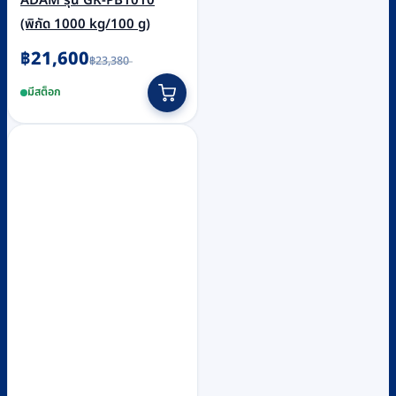
ADAM รุ่น GK-PB1010
(พิกัด 1000 kg/100 g)
Original
Current
฿
21,600
฿
23,380
price
price
was:
is:
มีสต็อก
฿23,380.
฿21,600.