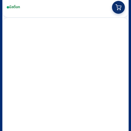
price
price
was:
is:
มีสต็อก
฿1,450.
฿990.