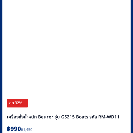
ลด 32%
เครื่องชั่งน้ำหนัก Beurer รุ่น GS215 Boats รหัส RM-WD11
Original
Current
฿
990
฿
1,450