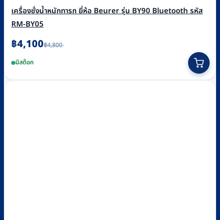
เครื่องชั่งน้ำหนักทารก ยี่ห้อ Beurer รุ่น BY90 Bluetooth รหัส
RM-BY05
Original
Current
฿
4,100
฿
4,800
price
price
was:
is:
มีสต็อก
฿4,800.
฿4,100.