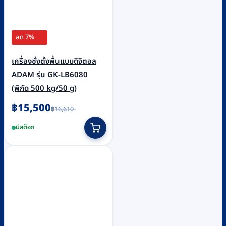
ลด 7%
เครื่องชั่งตั้งพื้นแบบดิจิตอล
ADAM รุ่น GK-LB6080
(พิกัด 500 kg/50 g)
Original
Current
฿
15,500
฿
16,610
price
price
was:
is:
มีสต็อก
฿16,610.
฿15,500.