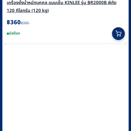
เครื่องชั่งน้ำหนักบุคคล แบบเข็ม KINLEE รุ่น BR2000B พิกัด
120 กิโลกรัม (120 kg)
Original
Current
฿
360
฿
380
price
price
was:
is:
มีสต็อก
฿380.
฿360.