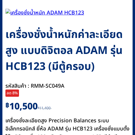
เครื่องชั่งน้ำหนักค่าละเอียด
สูง แบบดิจิตอล ADAM รุ่น
HCB123 (มีตู้ครอบ)
รหัสสินค้า : RMM-SC049A
ลด 8%
Original
Current
10,500
฿
11,400
฿
price
price
was:
is:
เครื่องชั่งละเอียดสูง Precision Balances ระบบ
฿11,400.
฿10,500.
อิเล็กทรอนิกส์ ยี่ห้อ ADAM รุ่น HCB123 เครื่องชั่งแบบตั้ง