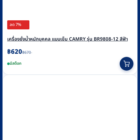
ลด 7%
เครื่องชั่งน้ำหนักบุคคล แบบเข็ม CAMRY รุ่น BR9808-12 สีฟ้า
Original
Current
฿
620
฿
670
price
price
was:
is:
มีสต็อก
฿670.
฿620.