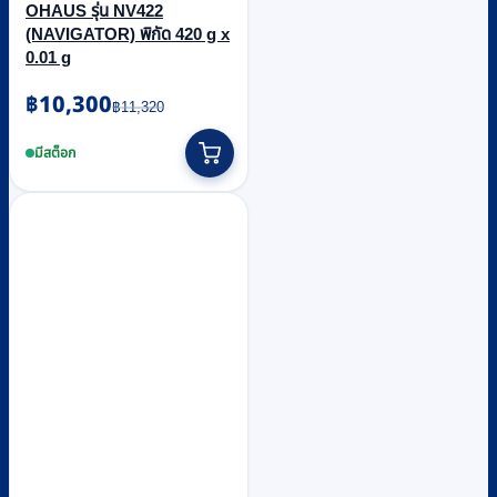
OHAUS รุ่น NV422
(NAVIGATOR) พิกัด 420 g x
0.01 g
Original
Current
฿
10,300
฿
11,320
price
price
was:
is:
มีสต็อก
฿11,320.
฿10,300.