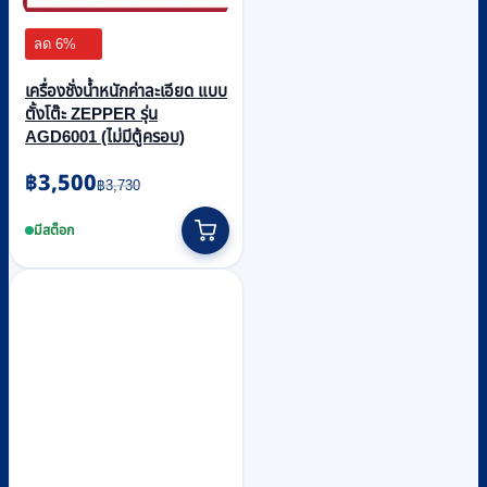
ลด 6%
เครื่องชั่งน้ำหนักค่าละเอียด แบบ
ตั้งโต๊ะ ZEPPER รุ่น
AGD6001 (ไม่มีตู้ครอบ)
Original
Current
฿
3,500
฿
3,730
price
price
was:
is:
มีสต็อก
฿3,730.
฿3,500.