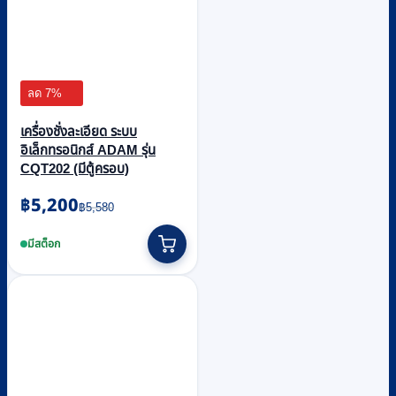
ลด 7%
เครื่องชั่งละเอียด ระบบ
อิเล็กทรอนิกส์ ADAM รุ่น
CQT202 (มีตู้ครอบ)
Original
Current
฿
5,200
฿
5,580
price
price
was:
is:
มีสต็อก
฿5,580.
฿5,200.