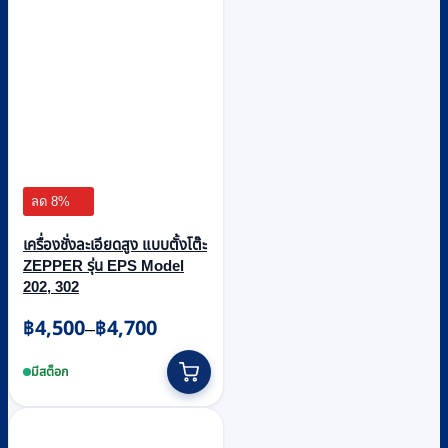
ลด 8%
เครื่องชั่งละเอียดสูง แบบตั้งโต๊ะ
ZEPPER รุ่น EPS Model
202, 302
Price
฿
4,500
฿
4,700
–
range:
This
฿4,500
product
มีสต็อก
through
has
multiple
฿4,700
variants.