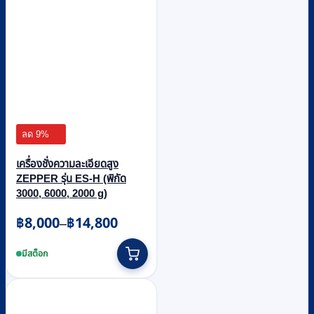
ลด 9%
เครื่องชั่งความละเอียดสูง
ZEPPER รุ่น ES-H (พิกัด
3000, 6000, 2000 g)
Price
฿
8,000
฿
14,800
–
range:
This
฿8,000
product
มีสต็อก
through
has
multiple
฿14,800
variants.