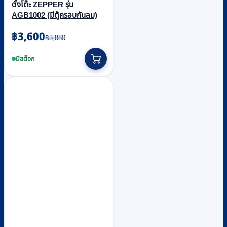
ตั้งโต๊ะ ZEPPER รุ่น
AGB1002 (มีตู้ครอบกันลม)
Original
Current
฿
3,600
฿
3,880
price
price
was:
is:
มีสต็อก
฿3,880.
฿3,600.