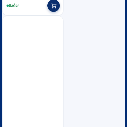
was:
is:
มีสต็อก
฿4,320.
฿4,000.