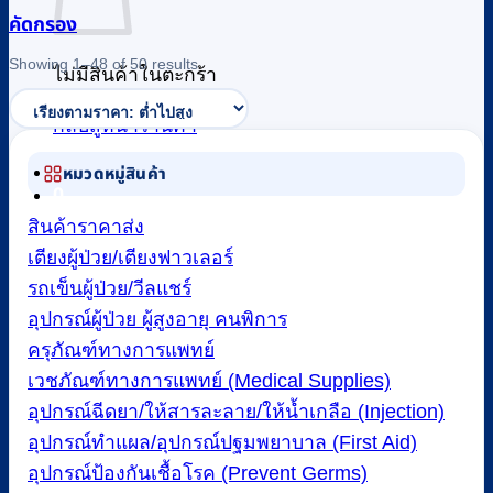
คัดกรอง
Sorted
Showing 1–48 of 50 results
ไม่มีสินค้าในตะกร้า
by
price:
low
กลับสู่หน้าร้านค้า
to
high
หมวดหมู่สินค้า
0
สินค้าราคาส่ง
เตียงผู้ป่วย/เตียงฟาวเลอร์
รถเข็นผู้ป่วย/วีลแชร์
อุปกรณ์ผู้ป่วย ผู้สูงอายุ คนพิการ
ครุภัณฑ์ทางการแพทย์
เวชภัณฑ์ทางการแพทย์ (Medical Supplies)
อุปกรณ์ฉีดยา/ให้สารละลาย/ให้น้ำเกลือ (Injection)
อุปกรณ์ทำแผล/อุปกรณ์ปฐมพยาบาล (First Aid)
อุปกรณ์ป้องกันเชื้อโรค (Prevent Germs)