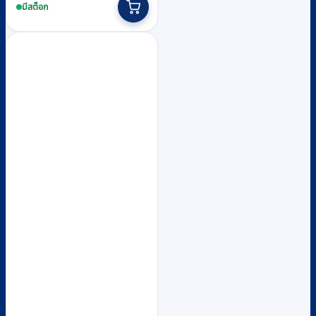
฿7,300
product
มีสต็อก
through
has
multiple
฿10,100
variants.
The
options
may
be
chosen
on
the
product
page