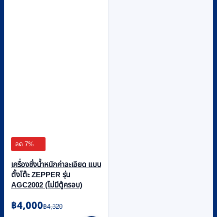
ลด 7%
เครื่องชั่งน้ำหนักค่าละเอียด แบบ
ตั้งโต๊ะ ZEPPER รุ่น
AGC2002 (ไม่มีตู้ครอบ)
Original
Current
฿
4,000
฿
4,320
price
price