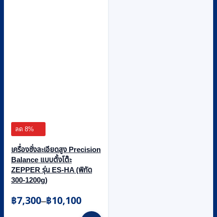
ลด 8%
เครื่องชั่งละเอียดสูง Precision
Balance แบบตั้งโต๊ะ
ZEPPER รุ่น ES-HA (พิกัด
300-1200g)
Price
฿
7,300
฿
10,100
–
range:
This