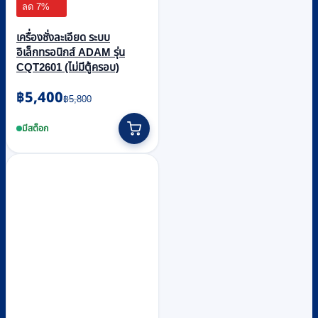
ลด 7%
เครื่องชั่งละเอียด ระบบ
อิเล็กทรอนิกส์ ADAM รุ่น
CQT2601 (ไม่มีตู้ครอบ)
Original
Current
฿
5,400
฿
5,800
price
price
was:
is:
มีสต็อก
฿5,800.
฿5,400.