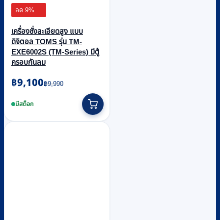
ลด 9%
เครื่องชั่งละเอียดสูง แบบ
ดิจิตอล TOMS รุ่น TM-
EXE6002S (TM-Series) มีตู้
ครอบกันลม
Original
Current
฿
9,100
฿
9,990
price
price
was:
is:
มีสต็อก
฿9,990.
฿9,100.