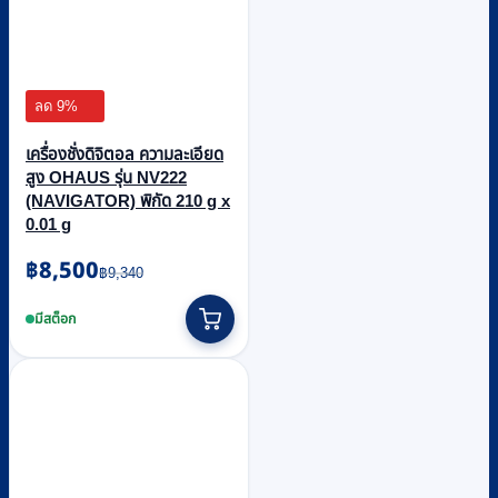
ลด 9%
เครื่องชั่งดิจิตอล ความละเอียด
สูง OHAUS รุ่น NV222
(NAVIGATOR) พิกัด 210 g x
0.01 g
Original
Current
฿
8,500
฿
9,340
price
price
was:
is:
มีสต็อก
฿9,340.
฿8,500.