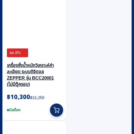
ลด 8%
เครื่องชั่งน้ำหนักวิเคราะห์ค่า
ละเอียด ระบบดิจิตอล
ZEPPER รุ่น BCC20001
(ไม่มีตู้ครอบ)
Original
Current
฿
10,300
฿
11,250
price
price
was:
is:
มีสต็อก
฿11,250.
฿10,300.