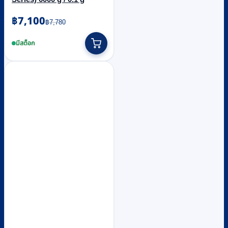
Original
Current
฿
7,100
฿
7,780
price
price
was:
is:
มีสต็อก
฿7,780.
฿7,100.