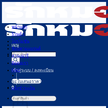
ข้าม
ไป
ยัง
เนื้อหา
หน้าแรก
ร้านค้า
โปรโมชัน
เมนู
ช้อปตามแบรนด์
Products
สาระน่ารู้
search
ติดต่อเรา
FAQ
เข้าสู่ระบบ / ลงทะเบียน
ขอใบเสนอราคา
0
แจ้งชำระเงิน
ตะกร้าสินค้า
ค้นหา: