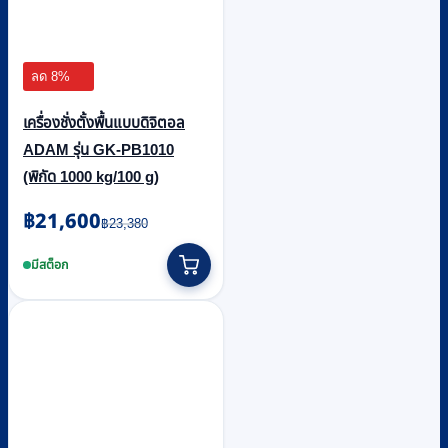
ลด 8%
เครื่องชั่งตั้งพื้นแบบดิจิตอล
ADAM รุ่น GK-PB1010
(พิกัด 1000 kg/100 g)
Original
Current
฿
21,600
฿
23,380
price
price
was:
is:
มีสต็อก
฿23,380.
฿21,600.