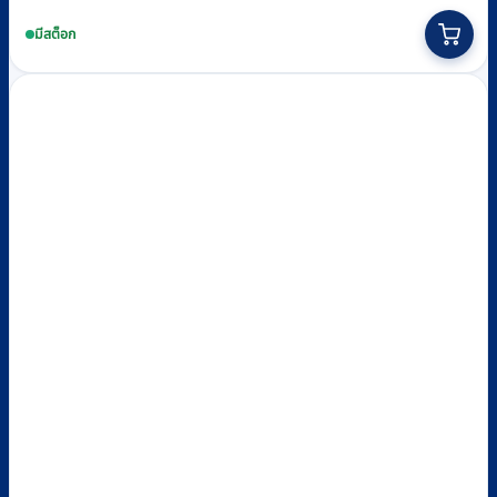
This
product
มีสต็อก
has
multiple
variants.
The
options
may
be
chosen
on
the
product
page