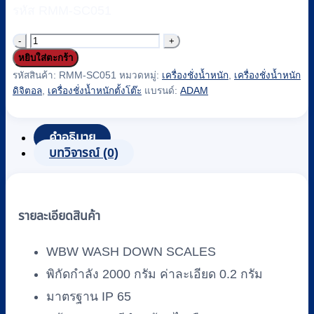
รหัส RMM-SC051
จำนวน
หยิบใส่ตะกร้า
เครื่อง
รหัสสินค้า:
RMM-SC051
หมวดหมู่:
เครื่องชั่งน้ำหนัก
,
เครื่องชั่งน้ำหนัก
ชั่ง
ดิจิตอล
,
เครื่องชั่งน้ำหนักตั้งโต๊ะ
แบรนด์:
ADAM
น้ำ
หนัก
คำอธิบาย
แบบ
บทวิจารณ์ (0)
ดิจิตอล
ADAM
รุ่น
WBW
รายละเอียดสินค้า
(กัน
น้ำ
WBW WASH DOWN SCALES
ได้)
พิกัดกำลัง 2000 กรัม ค่าละเอียด 0.2 กรัม
|
มาตรฐาน IP 65
WBW-
2