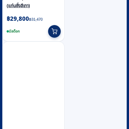
(แท่นชั่งสีเทา)
Original
Current
฿
29,800
฿
31,470
price
price
was:
is:
มีสต็อก
฿31,470.
฿29,800.