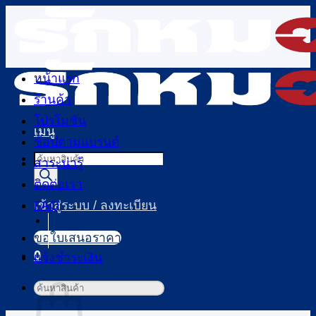
ข้าม
ไป
ยัง
เนื้อหา
หน้าแรก
ร้านค้า
โปรโมชัน
เมนู
ช้อปตามแบรนด์
Products
สาระน่ารู้
search
ติดต่อเรา
FAQ
เข้าสู่ระบบ / ลงทะเบียน
ขอใบเสนอราคา
0
แจ้งชำระเงิน
ตะกร้าสินค้า
ค้นหา: