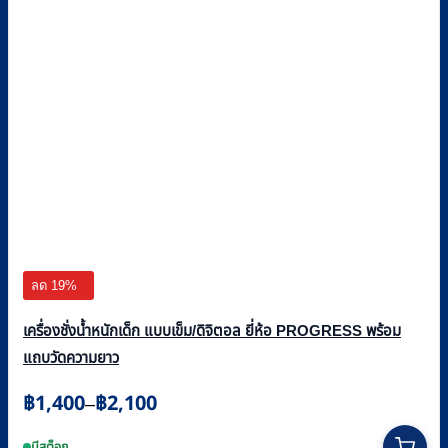
ลด 19%
เครื่องชั่งน้ำหนักเด็ก แบบเข็ม/ดิจิตอล ยี่ห้อ PROGRESS พร้อม
แถบวัดความยาว
Price
฿
1,400
฿
2,100
–
range:
This
฿1,400
มีสต็อก