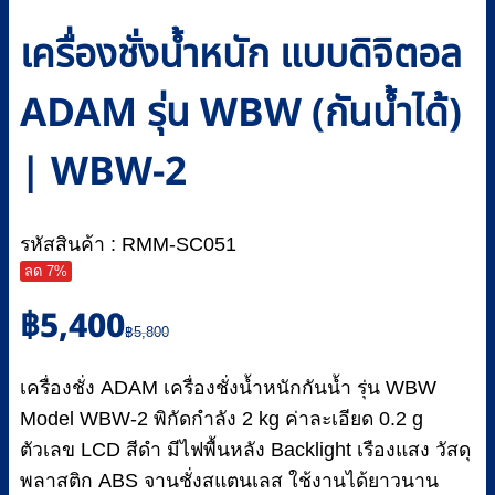
เครื่องชั่งน้ำหนัก แบบดิจิตอล
ADAM รุ่น WBW (กันน้ำได้)
| WBW-2
รหัสสินค้า : RMM-SC051
ลด 7%
Original
Current
฿
5,400
price
price
฿
5,800
was:
is:
฿5,800.
฿5,400.
เครื่องชั่ง ADAM เครื่องชั่งน้ำหนักกันน้ำ รุ่น WBW
Model WBW-2 พิกัดกำลัง 2 kg ค่าละเอียด 0.2 g
ตัวเลข LCD สีดำ มีไฟพื้นหลัง Backlight เรืองแสง วัสดุ
พลาสติก ABS จานชั่งสแตนเลส ใช้งานได้ยาวนาน