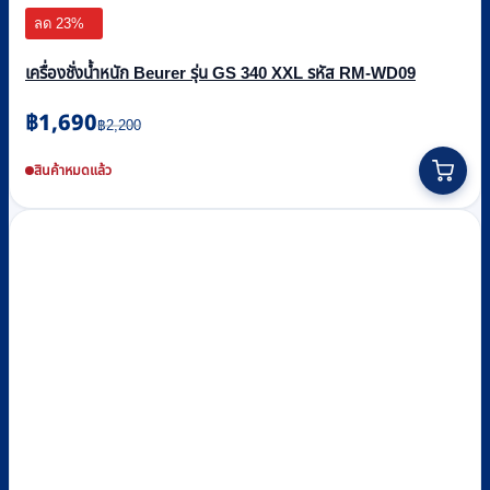
ลด 23%
เครื่องชั่งน้ำหนัก Beurer รุ่น GS 340 XXL รหัส RM-WD09
Original
Current
฿
1,690
฿
2,200
price
price
was:
is:
สินค้าหมดแล้ว
฿2,200.
฿1,690.