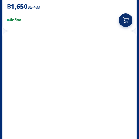
Original
Current
฿
1,650
฿
2,480
price
price
was:
is:
มีสต็อก
฿2,480.
฿1,650.