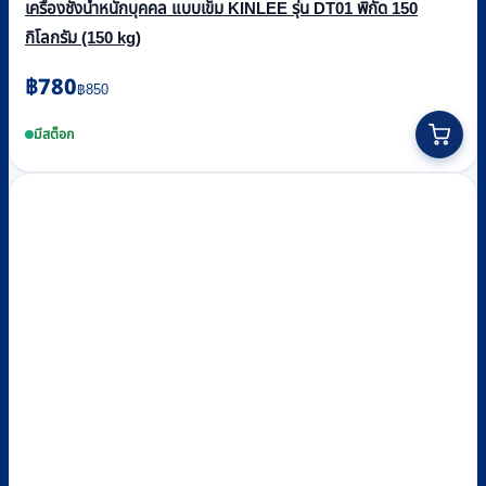
เครื่องชั่งน้ำหนักบุคคล แบบเข็ม KINLEE รุ่น DT01 พิกัด 150
กิโลกรัม (150 kg)
Original
Current
฿
780
฿
850
price
price
was:
is:
มีสต็อก
฿850.
฿780.