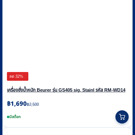
ลด 32%
เครื่องชั่งน้ำหนัก Beurer รุ่น GS405 sig. Stainl รหัส RM-WD14
Original
Current
฿
1,690
฿
2,500
price
price
was:
is:
มีสต็อก
฿2,500.
฿1,690.