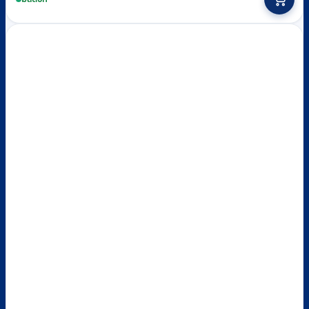
product
through
has
multiple
฿2,100
variants.
The
options
may
be
chosen
on
the
product
page