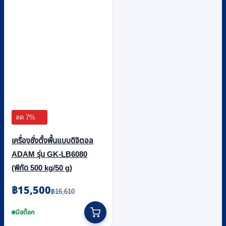
ลด 7%
เครื่องชั่งตั้งพื้นแบบดิจิตอล
ADAM รุ่น GK-LB6080
(พิกัด 500 kg/50 g)
Original
Current
฿
15,500
฿
16,610
price
price
was:
is:
มีสต็อก
฿16,610.
฿15,500.