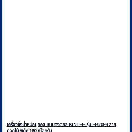
เครื่องชั่งน้ำหนักบุคคล แบบดิจิตอล KINLEE รุ่น EB2056 ลาย
ดอกไม้ พิกัด 180 กิโลกรัม