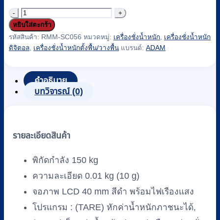
จำนวน
หยิบใส่ตะกร้า
เครื่อง
รหัสสินค้า:
RMM-SC056
หมวดหมู่:
เครื่องชั่งน้ำหนัก
,
เครื่องชั่งน้ำหนัก
ชั่ง
ดิจิตอล
,
เครื่องชั่งน้ำหนักตั้งพื้น/วางพื้น
แบรนด์:
ADAM
น้ำ
หนัก
คำอธิบาย
ดิจิตอล
บทวิจารณ์ (0)
แบบ
ตั้ง
พื้น
ADAM
รายละเอียดสินค้า
รุ่น
WFK-
พิกัดกำลัง 150 kg
150
ความละเอียด 0.01 kg (10 g)
ชิ้น
จอภาพ LCD 40 mm สีดำ พร้อมไฟเรืองแสง
โปรแกรม : (TARE) หักค่าน้ำหนักภาชนะได้,