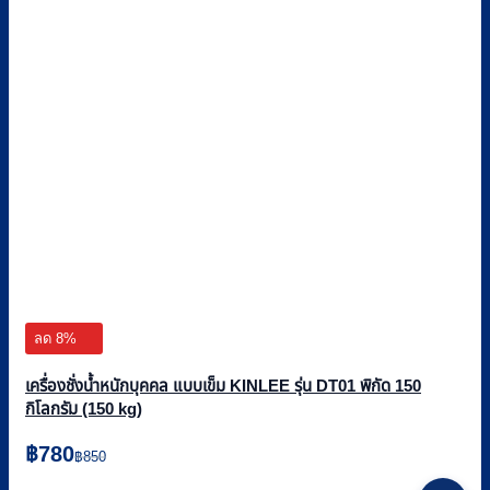
ลด 8%
เครื่องชั่งน้ำหนักบุคคล แบบเข็ม KINLEE รุ่น DT01 พิกัด 150
กิโลกรัม (150 kg)
Original
Current
฿
780
฿
850
price
price