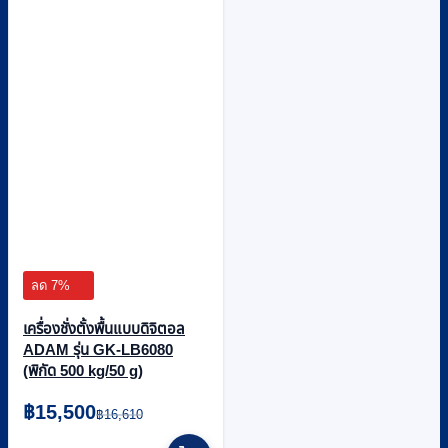
ลด 7%
เครื่องชั่งตั้งพื้นแบบดิจิตอล
ADAM รุ่น GK-LB6080
(พิกัด 500 kg/50 g)
Original
Current
฿
15,500
฿
16,610
price
price