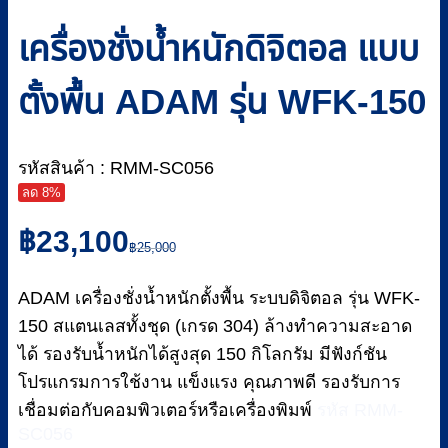
เครื่องชั่งน้ำหนักดิจิตอล แบบ
ตั้งพื้น ADAM รุ่น WFK-150
รหัสสินค้า : RMM-SC056
ลด 8%
Original
Current
฿
23,100
price
price
฿
25,000
was:
is:
฿25,000.
฿23,100.
ADAM เครื่องชั่งน้ำหนักตั้งพื้น ระบบดิจิตอล รุ่น WFK-
150 สแตนเลสทั้งชุด (เกรด 304) ล้างทำความสะอาด
ได้ รองรับน้ำหนักได้สูงสุด 150 กิโลกรัม มีฟังก์ชัน
โปรแกรมการใช้งาน แข็งแรง คุณภาพดี รองรับการ
เชื่อมต่อกับคอมพิวเตอร์หรือเครื่องพิมพ์
รหัส RMM-
SC056