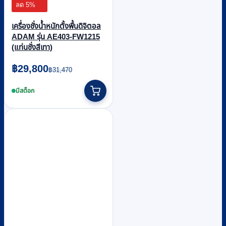
ลด 5%
เครื่องชั่งน้ำหนักตั้งพื้นดิจิตอล
ADAM รุ่น AE403-FW1215
(แท่นชั่งสีเทา)
Original
Current
฿
29,800
฿
31,470
price
price
was:
is:
มีสต็อก
฿31,470.
฿29,800.