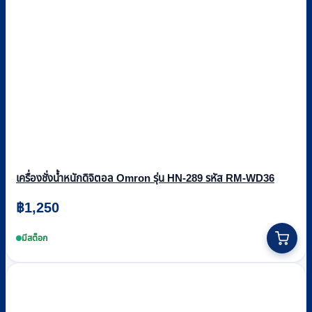
เครื่องชั่งน้ำหนักดิจิตอล Omron รุ่น HN-289 รหัส RM-WD36
฿
1,250
This
product
มีสต็อก
has
multiple
variants.
The