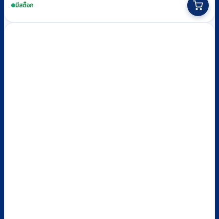
was:
is:
มีสต็อก
฿850.
฿780.