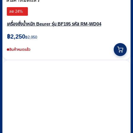
ลด 24%
เครื่องชั่งน้ำหนัก Beurer รุ่น BF195 รหัส RM-WD04
Original
Current
฿
2,250
฿
2,950
price
price
was:
is:
สินค้าหมดแล้ว
฿2,950.
฿2,250.