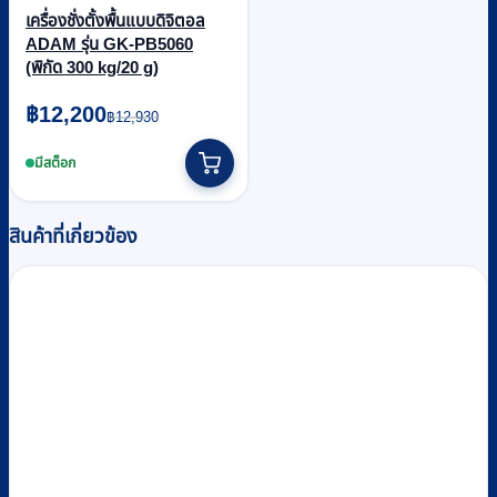
เครื่องชั่งตั้งพื้นแบบดิจิตอล
ADAM รุ่น GK-PB5060
(พิกัด 300 kg/20 g)
Original
Current
฿
12,200
฿
12,930
price
price
was:
is:
มีสต็อก
฿12,930.
฿12,200.
สินค้าที่เกี่ยวข้อง