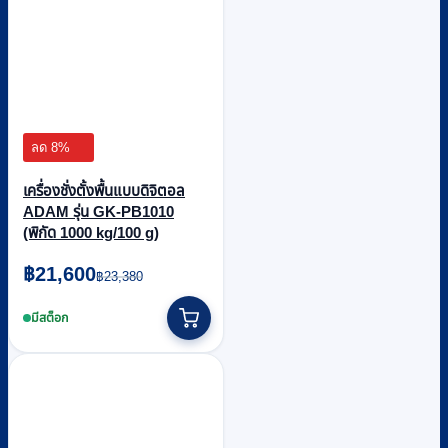
ลด 8%
เครื่องชั่งตั้งพื้นแบบดิจิตอล
ADAM รุ่น GK-PB1010
(พิกัด 1000 kg/100 g)
Original
Current
฿
21,600
฿
23,380
price
price
was:
is:
มีสต็อก
฿23,380.
฿21,600.