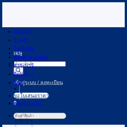
ข้าม
ไป
ยัง
เนื้อหา
หน้าแรก
ร้านค้า
โปรโมชัน
เมนู
ช้อปตามแบรนด์
Products
สาระน่ารู้
search
ติดต่อเรา
FAQ
เข้าสู่ระบบ / ลงทะเบียน
ขอใบเสนอราคา
0
แจ้งชำระเงิน
ตะกร้าสินค้า
ค้นหา: