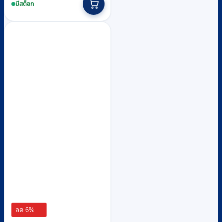
was:
is:
มีสต็อก
฿16,610.
฿15,500.
ลด 6%