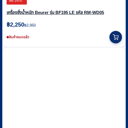
ลด 24%
เครื่องชั่งน้ำหนัก Beurer รุ่น BF195 LE รหัส RM-WD05
Original
Current
฿
2,250
฿
2,950
price
price
was:
is:
สินค้าหมดแล้ว
฿2,950.
฿2,250.