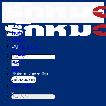
ข้าม
ไป
ยัง
เนื้อหา
หน้าแรก
ร้านค้า
โปรโมชัน
เมนู
ช้อปตามแบรนด์
สาระน่ารู้
Products
ติดต่อเรา
search
FAQ
เข้าสู่ระบบ / ลงทะเบียน
ขอใบเสนอราคา
แจ้งชำระเงิน
0
ค้นหา:
ตะกร้าสินค้า