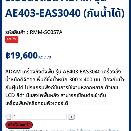
AE403-EAS3040 (กันน้ำได้)
รหัสสินค้า : RMM-SC057A
ลด 7%
Original
Current
฿
19,600
฿
21,170
price
price
was:
is:
ADAM เครื่องชั่งตั้งพื้น รุ่น AE403 EAS3040 เครื่องชั่ง
฿21,170.
฿19,600.
น้ำหนักดิจิตอล พื้นที่ชั่งน้ำหนัก 300 x 400 มม. ป้องกันน้ำ-
กันฝุ่นได้ โปรแกรมฟังก์ชันการใช้งานหลากหลาย ตัวเลข
LCD สีดำ มีแสงไฟพื้นหลัง สามารถเชื่อมต่อเข้ากับ
เครื่องพิมพ์หรือคอมพิวเตอร์ได้
รหัส RMM-SC057A
จำนวน
เครื่อง
หยิบใส่ตะกร้า