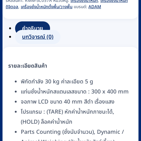
ชั่ง
รหัสสินค้า:
RMM-SC057A
หมวดหมู่:
เครื่องชั่งน้ำหนัก
,
เครื่องชั่งน้ำหนัก
ดิจิตอล
,
เครื่องชั่งน้ำหนักตั้งพื้น/วางพื้น
แบรนด์:
ADAM
น้ำ
หนัก
ตั้ง
คำอธิบาย
พื้น
บทวิจารณ์ (0)
ระบบ
ดิจิตอล
ADAM
รายละเอียดสินค้า
รุ่น
AE403-
พิกัดกำลัง 30 kg ค่าละเอียด 5 g
EAS3040
แท่นชั่งน้ำหนักสแตนเลสขนาด : 300 x 400 mm
(กัน
จอภาพ LCD ขนาด 40 mm สีดำ เรื่องแสง
น้ำ
ได้)
โปรแกรม : (TARE) หักค่าน้ำหนักภาชนะได้,
ชิ้น
(HOLD) ล็อคค่าน้ำหนัก
Parts Counting (ชั่งนับจำนวน), Dynamic /