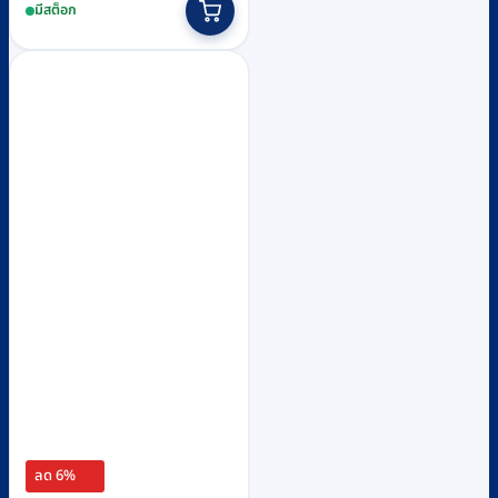
มีสต็อก
was:
is:
฿16,610.
฿15,500.
ลด 6%