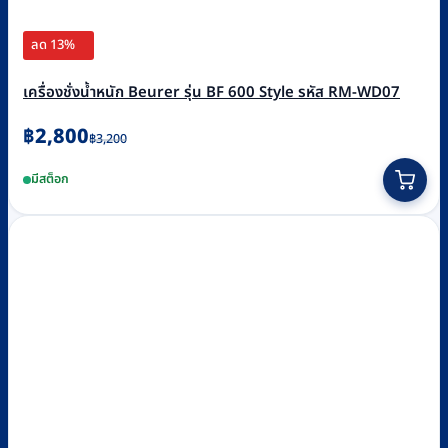
ลด 13%
เครื่องชั่งน้ำหนัก Beurer รุ่น BF 600 Style รหัส RM-WD07
Original
Current
฿
2,800
฿
3,200
price
price
มีสต็อก
was:
is:
฿3,200.
฿2,800.