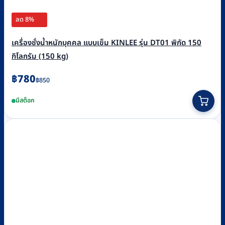
ลด 8%
เครื่องชั่งน้ำหนักบุคคล แบบเข็ม KINLEE รุ่น DT01 พิกัด 150
กิโลกรัม (150 kg)
Original
Current
฿
780
฿
850
price
price
มีสต็อก
was:
is:
฿850.
฿780.