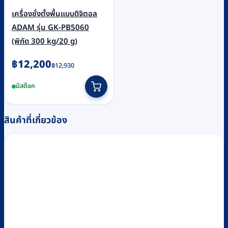
เครื่องชั่งตั้งพื้นแบบดิจิตอล
ADAM รุ่น GK-PB5060
(พิกัด 300 kg/20 g)
Original
Current
฿
12,200
฿
12,930
price
price
มีสต็อก
was:
is:
฿12,930.
฿12,200.
สินค้าที่เกี่ยวข้อง