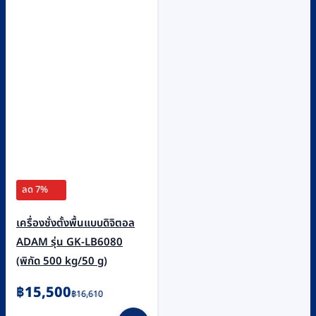
ลด 7%
เครื่องชั่งตั้งพื้นแบบดิจิตอล
ADAM รุ่น GK-LB6080
(พิกัด 500 kg/50 g)
Original
Current
฿
15,500
฿
16,610
price
price