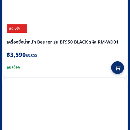
ลด 6%
เครื่องชั่งน้ำหนัก Beurer รุ่น BF950 BLACK รหัส RM-WD01
Original
Current
฿
3,590
฿
3,800
price
price
มีสต็อก
was:
is:
฿3,800.
฿3,590.