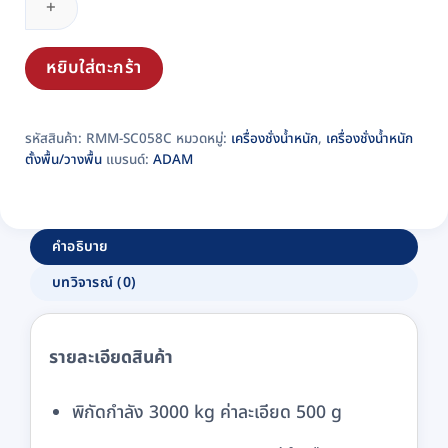
น้ำ
หนัก
ตั้ง
หยิบใส่ตะกร้า
พื้น
ดิจิตอล
รหัสสินค้า:
RMM-SC058C
หมวดหมู่:
เครื่องชั่งน้ำหนัก
,
เครื่องชั่งน้ำหนัก
ADAM
ตั้งพื้น/วางพื้น
แบรนด์:
ADAM
รุ่น
AE403-
FW1515
(แท่น
คำอธิบาย
ชั่ง
บทวิจารณ์ (0)
สี
เทา)
ชิ้น
รายละเอียดสินค้า
พิกัดกำลัง 3000 kg ค่าละเอียด 500 g