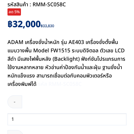
รหัสสินค้า : RMM-SC058C
ลด 5%
Original
Current
฿
32,000
฿
33,830
price
price
was:
is:
ADAM เครื่องชั่งน้ำหนัก รุ่น AE403 เครื่องชั่งตั้งพื้น
฿33,830.
฿32,000.
แบบวางพื้น Model FW1515 ระบบดิจิตอล ตัวเลข LCD
สีดำ มีแสงไฟพื้นหลัง (Backlight) ฟังก์ชันโปรแกรมการ
ใช้งานหลากหลาย หัวอ่านค่าป้องกันน้ำและฝุ่น ฐานชั่งน้ำ
หนักแข็งแรง สามารถเชื่อมต่อกับคอมพิวเตอร์หรือ
เครื่องพิมพ์ได้
รหัส RMM-SC058C
จำนวน
เครื่อง
ชั่ง