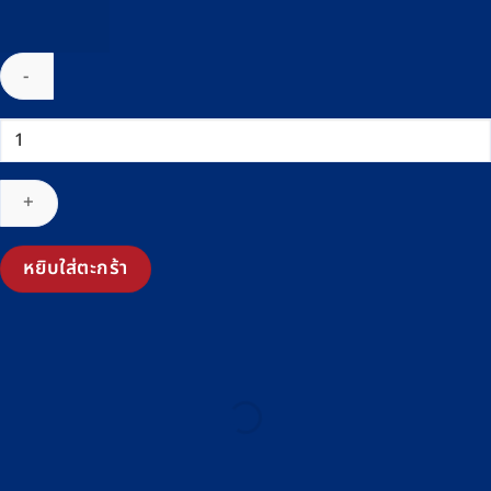
จำนวน
เครื่อง
ชั่ง
น้ำ
หนัก
ตั้ง
หยิบใส่ตะกร้า
พื้น
ดิจิตอล
ADAM
รุ่น
AE403-
FW1515
(แท่น
ชั่ง