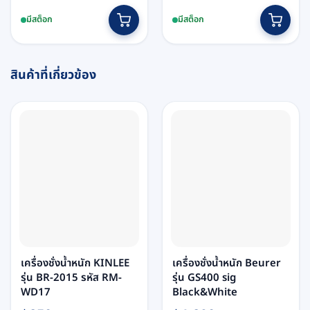
price
price
price
price
was:
is:
was:
is:
มีสต็อก
มีสต็อก
฿16,610.
฿15,500.
฿12,930.
฿12,200.
สินค้าที่เกี่ยวข้อง
เครื่องชั่งน้ำหนัก KINLEE
เครื่องชั่งน้ำหนัก Beurer
รุ่น BR-2015 รหัส RM-
รุ่น GS400 sig
WD17
Black&White