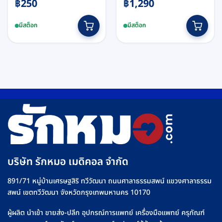
฿
250
฿
1,290
This
มีสต็อก
มีสต็อก
product
has
multiple
variants.
The
options
may
be
chosen
on
the
product
บริษัท รักหมอ เมดิคอล จำกัด
page
891/71 หมู่บ้านเศรษฐสิริ ทวีวัฒนา ถนนศาลาธรรมสพน์ แขวงศาลาธรรม
สพน์ เขตทวีวัฒนา จังหวัดกรุงเทพมหานคร 10170
ผู้ผลิต นำเข้า ขายส่ง-ปลีก อุปกรณ์การแพทย์ เครื่องมือแพทย์ ครุภัณฑ์