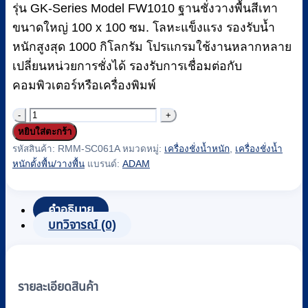
รุ่น GK-Series Model FW1010 ฐานชั่งวางพื้นสีเทา
ขนาดใหญ่ 100 x 100 ซม. โลหะแข็งแรง รองรับน้ำ
หนักสูงสุด 1000 กิโลกรัม โปรแกรมใช้งานหลากหลาย
เปลี่ยนหน่วยการชั่งได้ รองรับการเชื่อมต่อกับ
คอมพิวเตอร์หรือเครื่องพิมพ์
รหัส RMM-SC061A
จำนวน
หยิบใส่ตะกร้า
เครื่อง
รหัสสินค้า:
RMM-SC061A
หมวดหมู่:
เครื่องชั่งน้ำหนัก
,
เครื่องชั่งน้ำ
ชั่ง
หนักตั้งพื้น/วางพื้น
แบรนด์:
ADAM
น้ำ
หนัก
คำอธิบาย
ตั้ง
บทวิจารณ์ (0)
พื้น
แบบ
ดิจิตอล
รายละเอียดสินค้า
ADAM
รุ่น