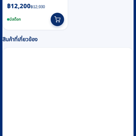
Original
Current
฿
12,200
฿
12,930
price
price
was:
is:
มีสต็อก
฿12,930.
฿12,200.
สินค้าที่เกี่ยวข้อง