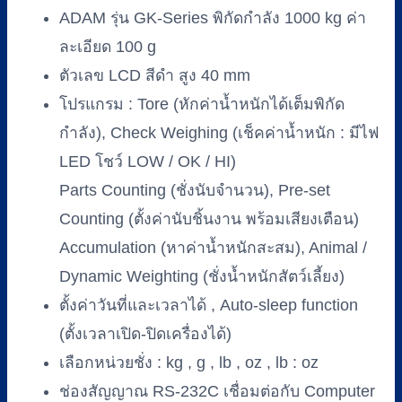
GK-
ADAM รุ่น GK-Series พิกัดกำลัง 1000 kg ค่า
FW1010
ละเอียด 100 g
(แท่น
ตัวเลข LCD สีดำ สูง 40 mm
ชั่ง
โปรแกรม : Tore (หักค่าน้ำหนักได้เต็มพิกัด
สี
เทา)
กำลัง), Check Weighing (เช็คค่าน้ำหนัก : มีไฟ
พิกัด
LED โชว์ LOW / OK / HI)
1000
Parts Counting (ชั่งนับจำนวน), Pre-set
kg/100
g
Counting (ตั้งค่านับชิ้นงาน พร้อมเสียงเตือน)
ชิ้น
Accumulation (หาค่าน้ำหนักสะสม), Animal /
Dynamic Weighting (ชั่งน้ำหนักสัตว์เลี้ยง)
ตั้งค่าวันที่และเวลาได้ , Auto-sleep function
(ตั้งเวลาเปิด-ปิดเครื่องได้)
เลือกหน่วยชั่ง : kg , g , lb , oz , lb : oz
ช่องสัญญาณ RS-232C เชื่อมต่อกับ Computer