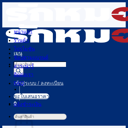
ข้าม
ไป
ยัง
เนื้อหา
หน้าแรก
ร้านค้า
โปรโมชัน
เมนู
ช้อปตามแบรนด์
Products
สาระน่ารู้
search
ติดต่อเรา
FAQ
เข้าสู่ระบบ / ลงทะเบียน
ขอใบเสนอราคา
0
แจ้งชำระเงิน
ตะกร้าสินค้า
ค้นหา: