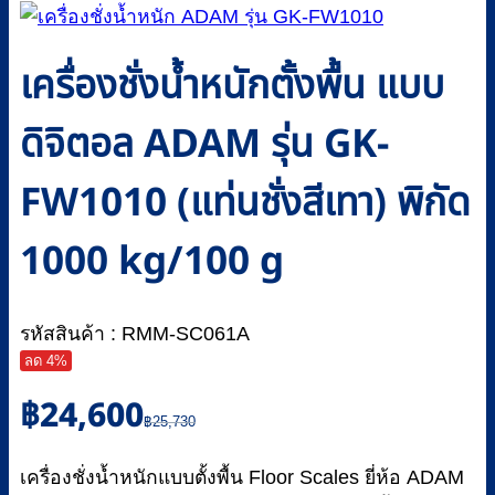
เครื่องชั่งน้ำหนักตั้งพื้น แบบ
ดิจิตอล ADAM รุ่น GK-
FW1010 (แท่นชั่งสีเทา) พิกัด
1000 kg/100 g
รหัสสินค้า : RMM-SC061A
ลด 4%
Original
Current
฿
24,600
price
price
฿
25,730
was:
is:
฿25,730.
฿24,600.
เครื่องชั่งน้ำหนักแบบตั้งพื้น Floor Scales ยี่ห้อ ADAM