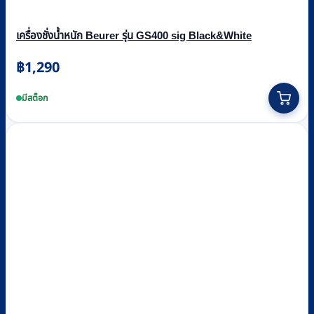
เครื่องชั่งน้ำหนัก Beurer รุ่น GS400 sig Black&White
฿
1,290
This
product
มีสต็อก
has
multiple
variants.
The
options
may
be
chosen
on
the
product
page