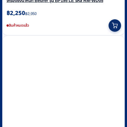
เครื่องชั่งน้ำหนัก Beurer รุ่น BF195 LE รหัส RM-WD05
Original
Current
฿
2,250
฿
2,950
price
price
was:
is:
สินค้าหมดแล้ว
฿2,950.
฿2,250.