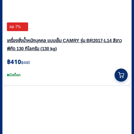
ลด 7%
เครื่องชั่งน้ำหนักบุคคล แบบเข็ม CAMRY รุ่น BR2017-L14 สีขาว
พิกัด 130 กิโลกรัม (130 kg)
Original
Current
฿
410
฿
440
price
price
was:
is:
มีสต็อก
฿440.
฿410.