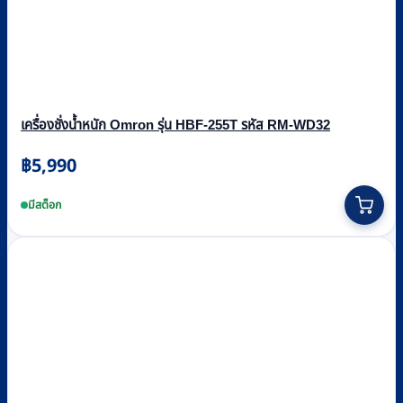
เครื่องชั่งน้ำหนัก Omron รุ่น HBF-255T รหัส RM-WD32
฿
5,990
มีสต็อก