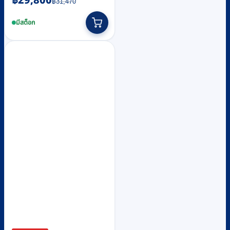
฿
29,800
฿
31,470
price
price
was:
is:
มีสต็อก
฿31,470.
฿29,800.