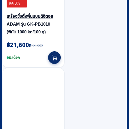
ลด 8%
เครื่องชั่งตั้งพื้นแบบดิจิตอล
ADAM รุ่น GK-PB1010
(พิกัด 1000 kg/100 g)
Original
Current
฿
21,600
฿
23,380
price
price
was:
is:
มีสต็อก
฿23,380.
฿21,600.