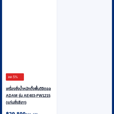
ลด 5%
เครื่องชั่งน้ำหนักตั้งพื้นดิจิตอล
ADAM รุ่น AE403-FW1215
(แท่นชั่งสีเทา)
Original
Current