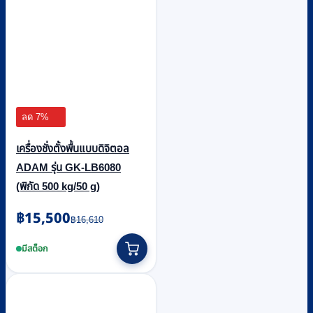
ลด 7%
เครื่องชั่งตั้งพื้นแบบดิจิตอล
ADAM รุ่น GK-LB6080
(พิกัด 500 kg/50 g)
Original
Current
฿
15,500
฿
16,610
price
price
was:
is:
มีสต็อก
฿16,610.
฿15,500.