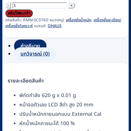
จำนวน
เครื่อง
หยิบใส่ตะกร้า
ชั่ง
รหัสสินค้า:
RMM-SC076D
หมวดหมู่:
เครื่องชั่งน้ำหนัก
,
เครื่องชั่งละเอียด/
เครื่องชั่งวิเคราะห์
แบรนด์:
OHAUS
ค่า
ละเอียด
แบบ
คำอธิบาย
ดิจิตอล
บทวิจารณ์ (0)
OHAUS
รุ่น
SPX622
รายละเอียดสินค้า
(Scout
Portable
พิกัดกำลัง 620 g x 0.01 g
Balance)
หน้าจอตัวเลข LCD สีดำ สูง 20 mm
ชิ้น
ปรับน้ำหนักภายนอกแบบ External Cal
หักน้ำหนักภาชนะได้ 100 %