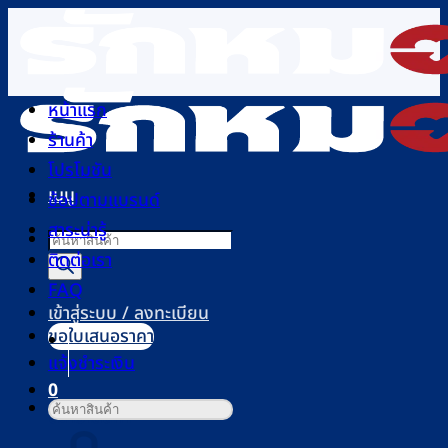
ข้าม
ไป
ยัง
เนื้อหา
หน้าแรก
ร้านค้า
โปรโมชัน
เมนู
ช้อปตามแบรนด์
สาระน่ารู้
Products
ติดต่อเรา
search
FAQ
เข้าสู่ระบบ / ลงทะเบียน
ขอใบเสนอราคา
แจ้งชำระเงิน
0
ค้นหา:
ตะกร้าสินค้า