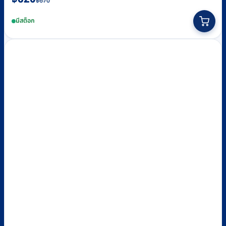
฿
670
price
price
มีสต็อก
was:
is:
฿670.
฿620.