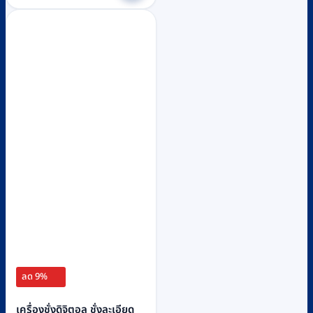
฿12,380.
฿11,300.
ลด 9%
เครื่องชั่งดิจิตอล ชั่งละเอียด