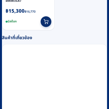
Balance)
Original
Current
฿
15,300
฿
16,770
price
price
มีสต็อก
was:
is:
฿16,770.
฿15,300.
สินค้าที่เกี่ยวข้อง