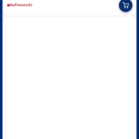
สินค้าหมดแล้ว
was:
is:
฿2,200.
฿1,690.