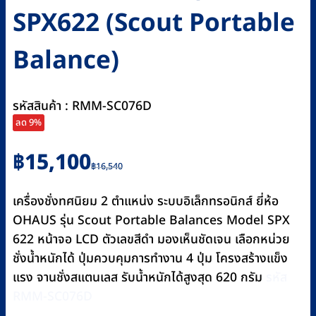
SPX622 (Scout Portable
Balance)
รหัสสินค้า : RMM-SC076D
ลด 9%
Original
Current
฿
15,100
฿
16,540
price
price
was:
is:
เครื่องชั่งทศนิยม 2 ตำแหน่ง ระบบอิเล็กทรอนิกส์ ยี่ห้อ
฿16,540.
฿15,100.
OHAUS รุ่น Scout Portable Balances Model SPX
622 หน้าจอ LCD ตัวเลขสีดำ มองเห็นชัดเจน เลือกหน่วย
ชั่งน้ำหนักได้ ปุ่มควบคุมการทำงาน 4 ปุ่ม โครงสร้างแข็ง
แรง จานชั่งสแตนเลส รับน้ำหนักได้สูงสุด 620 กรัม
รหัส
RMM-SC076D