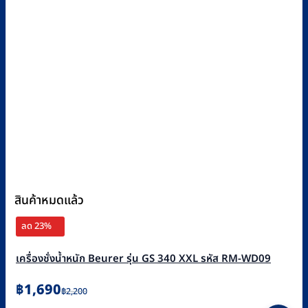
สินค้าหมดแล้ว
ลด 23%
เครื่องชั่งน้ำหนัก Beurer รุ่น GS 340 XXL รหัส RM-WD09
Original
Current
฿
1,690
฿
2,200
price
price