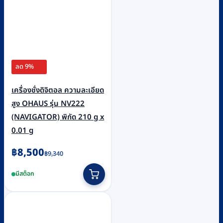
ลด 9%
เครื่องชั่งดิจิตอล ความละเอียด
สูง OHAUS รุ่น NV222
(NAVIGATOR) พิกัด 210 g x
0.01 g
Original
Current
฿
8,500
฿
9,340
price
price
มีสต็อก
was:
is:
฿9,340.
฿8,500.