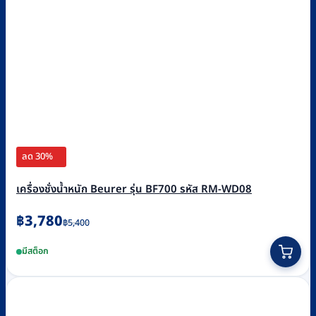
ลด 30%
เครื่องชั่งน้ำหนัก Beurer รุ่น BF700 รหัส RM-WD08
Original
Current
฿
3,780
฿
5,400
price
price
มีสต็อก
was:
is:
฿5,400.
฿3,780.