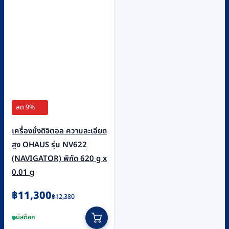
ลด 9%
เครื่องชั่งดิจิตอล ความละเอียด
สูง OHAUS รุ่น NV622
(NAVIGATOR) พิกัด 620 g x
0.01 g
Original
Current
฿
11,300
฿
12,380
price
price
มีสต็อก
was:
is: