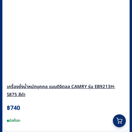
เครื่องชั่งน้ำหนักบุคคล แบบดิจิตอล CAMRY รุ่น EB9213H-
S875 สีดำ
฿
740
มีสต็อก