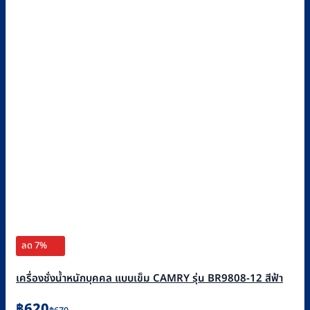
ลด 7%
เครื่องชั่งน้ำหนักบุคคล แบบเข็ม CAMRY รุ่น BR9808-12 สีฟ้า
Original
Current
฿
620