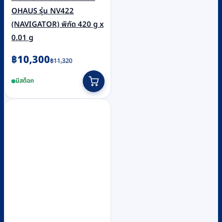
OHAUS รุ่น NV422
(NAVIGATOR) พิกัด 420 g x
0.01 g
Original
Current
฿
10,300
฿
11,320
price
price
มีสต็อก
was:
is:
฿11,320.
฿10,300.