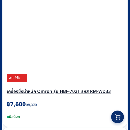
ลด 9%
เครื่องชั่งน้ำหนัก Omron รุ่น HBF-702T รหัส RM-WD33
Original
Current
฿
7,600
฿
8,370
price
price
มีสต็อก
was:
is:
฿8,370.
฿7,600.