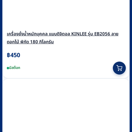
เครื่องชั่งน้ำหนักบุคคล แบบดิจิตอล KINLEE รุ่น EB2056 ลาย
ดอกไม้ พิกัด 180 กิโลกรัม
฿
450
มีสต็อก