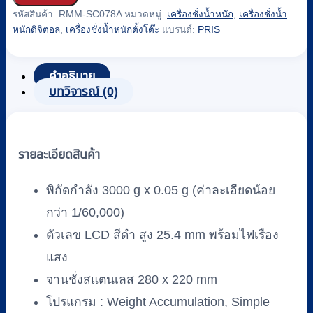
เครื่อง
รหัสสินค้า:
RMM-SC078A
หมวดหมู่:
เครื่องชั่งน้ำหนัก
,
เครื่องชั่งน้ำ
ชั่ง
หนักดิจิตอล
,
เครื่องชั่งน้ำหนักตั้งโต๊ะ
แบรนด์:
PRIS
น้ำ
หนัก
คำอธิบาย
ดิจิตอล
บทวิจารณ์ (0)
รุ่น
PWH-
3000
ยี่ห้อ
รายละเอียดสินค้า
PRIS
(3000
พิกัดกำลัง 3000 g x 0.05 g (ค่าละเอียดน้อย
g/0.05
g)
กว่า 1/60,000)
ชิ้น
ตัวเลข LCD สีดำ สูง 25.4 mm พร้อมไฟเรือง
แสง
จานชั่งสแตนเลส 280 x 220 mm
โปรแกรม : Weight Accumulation, Simple