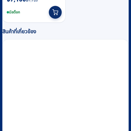
฿
7,710
price
price
was:
is:
มีสต็อก
฿7,710.
฿7,100.
สินค้าที่เกี่ยวข้อง