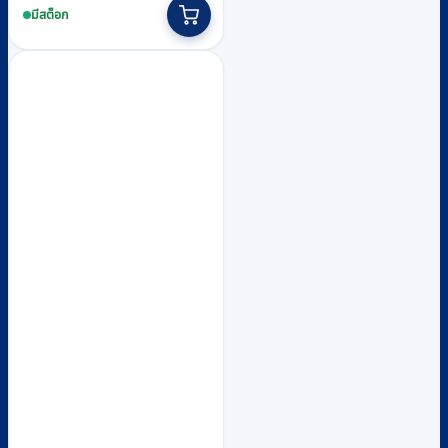
฿21,800
product
มีสต็อก
through
has
multiple
฿33,600
variants.
The
options
may
be
chosen
on
the
product
page