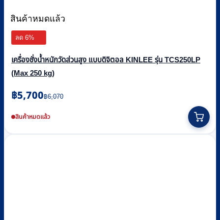
สินค้าหมดแล้ว
ลด 6%
เครื่องชั่งน้ำหนักวัดส่วนสูง แบบดิจิตอล KINLEE รุ่น TCS250LP
(Max 250 kg)
Original
Current
฿
5,700
฿
6,070
price
price
was:
is:
สินค้าหมดแล้ว
฿6,070.
฿5,700.