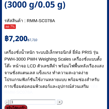
(3000 g/0.05 g)
รหัสสินค้า : RMM-SC078A
ลด 7%
Original
Current
฿
7,200
price
price
฿
7,710
was:
is:
฿7,710.
฿7,200.
เครื่องชั่งน้ำหนัก ระบบอิเล็กทรอนิกส์ ยี่ห้อ PRIS รุ่น
PWH-3000 PWH Weighing Scales เครื่องชั่งแบบตั้ง
โต๊ะ หน้าจอ LCD ตัวเลขสีดำ พร้อมไฟพื้นหลังเรืองแสง
จานชั่งสแตนเลส แข็งแรง ทำความสะอาดง่าย
โปรแกรมฟังก์ชันใช้งานหลายแบบ พร้อมช่องสำหรับ
การเชื่อมต่อคอมพิวเตอร์และอุปกรณ์ส่วนเสริม
รหัส
RMM-SC078A
จำนวน
หยิบใส่ตะกร้า