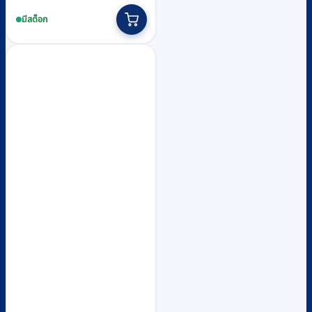
price
price
was:
is:
มีสต็อก
฿7,710.
฿7,100.