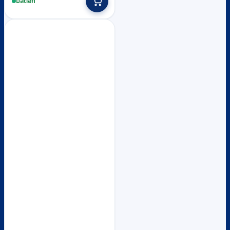
product
มีสต็อก
through
has
multiple
฿33,900
variants.
The
options
may
be
chosen
on
the
product
page