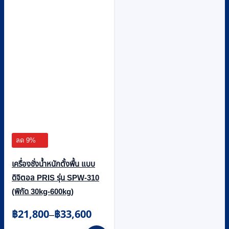
ลด 9%
เครื่องชั่งน้ำหนักตั้งพื้น แบบ
ดิจิตอล PRIS รุ่น SPW-310
(พิกัด 30kg-600kg)
Price
฿
21,800
฿
33,600
–
range:
This