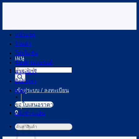
ข้าม
ไป
ยัง
เนื้อหา
หน้าแรก
ร้านค้า
โปรโมชัน
เมนู
ช้อปตามแบรนด์
Products
สาระน่ารู้
search
ติดต่อเรา
FAQ
เข้าสู่ระบบ / ลงทะเบียน
ขอใบเสนอราคา
0
แจ้งชำระเงิน
ตะกร้าสินค้า
ค้นหา: