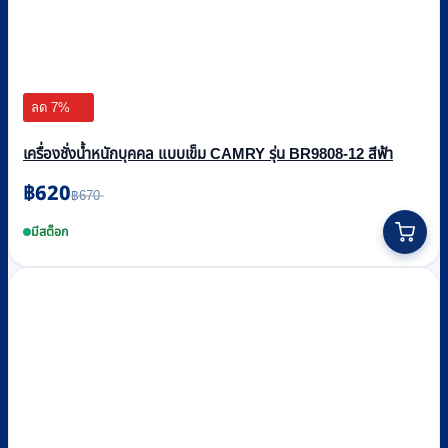
ลด 7%
เครื่องชั่งน้ำหนักบุคคล แบบเข็ม CAMRY รุ่น BR9808-12 สีฟ้า
฿
620
Original
Current
฿
670
price
price
was:
is:
มีสต็อก
฿670.
฿620.