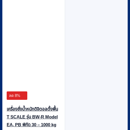
The
options
may
be
chosen
on
the
product
page
ลด 8%
เครื่องชั่งน้ำหนักดิจิตอลตั้งพื้น
T SCALE รุ่น BW-R Model
EA, PB พิกัด 30 – 1000 kg