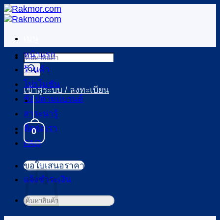
ข้าม
ไป
ยัง
เมนู
เนื้อหา
หน้าแรก
Products
search
ร้านค้า
โปรโมชัน
เข้าสู่ระบบ / ลงทะเบียน
ช้อปตามแบรนด์
สาระน่ารู้
ติดต่อเรา
0
FAQ
ตะกร้าสินค้า
ขอใบเสนอราคา
แจ้งชำระเงิน
ค้นหา: