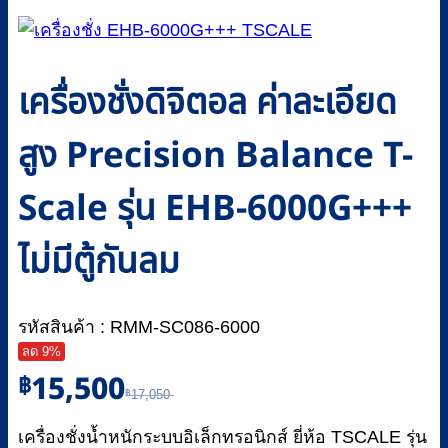
เครื่องชั่งดิจิตอล ค่าละเอียด
สูง Precision Balance T-
Scale รุ่น EHB-6000G+++
ไม่มีตู้กันลม
รหัสสินค้า : RMM-SC086-6000
ลด 9%
Original
Current
15,500
฿
฿
17,050
price
price
was:
is:
เครื่องชั่งน้ำหนักระบบอิเล็กทรอนิกส์ ยี่ห้อ TSCALE รุ่น