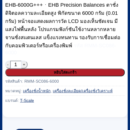
฿17,050.
฿15,500.
EHB-6000G+++ㆍEHB Precision Balances ตาชั่ง
ดิจิตอลความละเอียดสูง พิกัดขนาด 6000 กรัม (0.01
กรัม) หน้าจอแสดงผลการวัด LCD มองเห็นชัดเจน มี
แสงไฟพื้นหลัง โปรแกรมฟังก์ชันใช้งานหลากหลาย
จานชั่งสแตนเลส แข็งแรงทนทาน รองรับการเชื่อมต่อ
กับคอมพิวเตอร์หรือเครื่องพิมพ์
รหัส RMM-SC086-
6000
จำนวน เครื่องชั่งดิจิตอล ค่าละเอียดสูง Precision Balanc
หยิบใส่ตะกร้า
รหัสสินค้า:
RMM-SC086-6000
หมวดหมู่:
เครื่องชั่งน้ำหนัก
,
เครื่องชั่งละเอียด/เครื่องชั่งวิเคราะห์
แบรนด์:
T-Scale