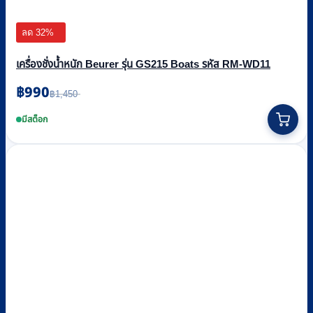
ลด 32%
เครื่องชั่งน้ำหนัก Beurer รุ่น GS215 Boats รหัส RM-WD11
฿
990
Original
Current
฿
1,450
price
price
was:
is:
มีสต็อก
฿1,450.
฿990.