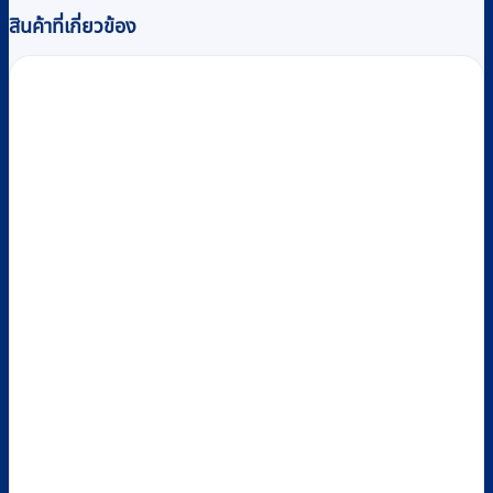
multiple
สินค้าที่เกี่ยวข้อง
variants.
The
options
may
be
chosen
on
the
product
page