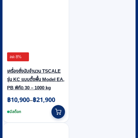
ลด 8%
เครื่องชั่งนับจำนวน TSCALE
รุ่น KC แบบตั้งพื้น Model EA,
PB พิกัด 30 – 1000 kg
฿
10,900
฿
21,900
Price
–
range:
This
฿10,900
product
มีสต็อก
through
has
฿21,900
multiple
variants.