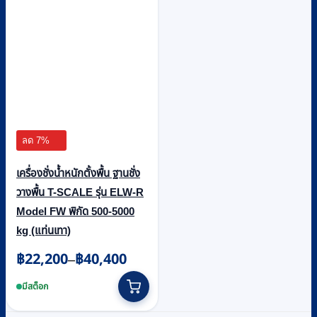
product
page
ลด 7%
เครื่องชั่งน้ำหนักตั้งพื้น ฐานชั่ง
วางพื้น T-SCALE รุ่น ELW-R
Model FW พิกัด 500-5000
kg (แท่นเทา)
฿
22,200
฿
40,400
Price
–
range:
This
฿22,200
product
มีสต็อก
through
has
฿40,400