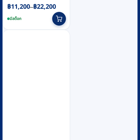
฿
11,200
฿
22,200
Price
–
range:
This
฿11,200
product
มีสต็อก
through
has
฿22,200
multiple
variants.
The
options
may
be
chosen
on
the
product
page