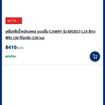
ลด 7%
เครื่องชั่งน้ำหนักบุคคล แบบเข็ม CAMRY รุ่น BR2017-L14 สีขาว
พิกัด 130 กิโลกรัม (130 kg)
฿
410
Original
Current
฿
440
price
price
was:
is:
มีสต็อก
฿440.
฿410.