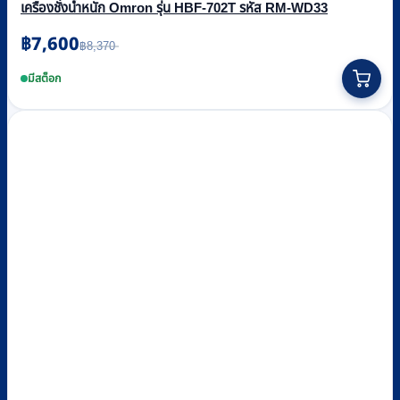
เครื่องชั่งน้ำหนัก Omron รุ่น HBF-702T รหัส RM-WD33
฿
7,600
Original
Current
฿
8,370
price
price
was:
is:
มีสต็อก
฿8,370.
฿7,600.