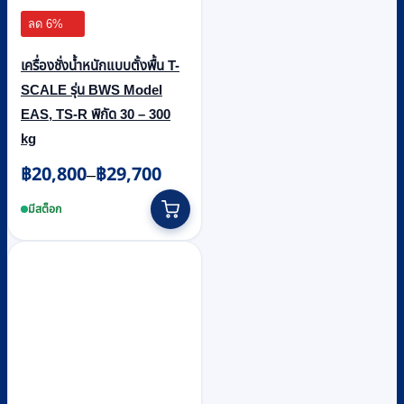
ลด 6%
เครื่องชั่งน้ำหนักแบบตั้งพื้น T-
SCALE รุ่น BWS Model
EAS, TS-R พิกัด 30 – 300
kg
฿
20,800
฿
29,700
Price
–
range:
This
฿20,800
product
มีสต็อก
through
has
฿29,700
multiple
variants.
The
options
may
be
chosen
on
the