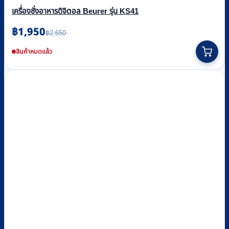
เครื่องชั่งอาหารดิจิตอล Beurer รุ่น KS41
฿
1,950
Original
Current
฿
2,650
price
price
was:
is:
สินค้าหมดแล้ว
฿2,650.
฿1,950.