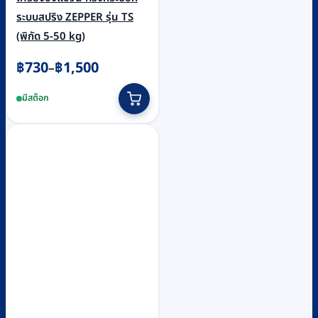
ระบบสปริง ZEPPER รุ่น TS
(พิกัด 5-50 kg)
Price
฿
730
฿
1,500
–
range:
This
มีสต็อก
฿730
product
through
has
฿1,500
multiple
variants.
The
options
may
be
chosen
on
the
product