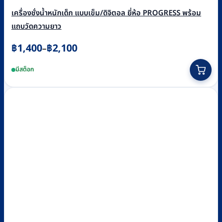
เครื่องชั่งน้ำหนักเด็ก แบบเข็ม/ดิจิตอล ยี่ห้อ PROGRESS พร้อม
แถบวัดความยาว
Price
฿
1,400
฿
2,100
–
range:
This
มีสต็อก
฿1,400
product
through
has
฿2,100
multiple
variants.
The
options
may
be
chosen
on
the