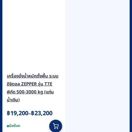
เครื่องชั่งน้ำหนักตั้งพื้น ระบบ
ดิจิตอล ZEPPER รุ่น T7E
พิกัด 500-3000 kg (แท่น
น้ำเงิน)
Price
฿
19,200
฿
23,200
–
range:
This
มีสต็อก
฿19,200
product