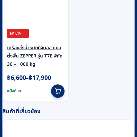
page
ลด 8%
เครื่องชั่งน้ำหนักดิจิตอล แบบ
ตั้งพื้น ZEPPER รุ่น T7E พิกัด
30 – 1000 kg
Price
฿
6,600
฿
17,900
–
range:
This
มีสต็อก
฿6,600
product
through
has
฿17,900
multiple
สินค้าที่เกี่ยวข้อง
variants.
The
options