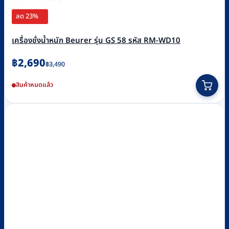
ลด 23%
เครื่องชั่งน้ำหนัก Beurer รุ่น GS 58 รหัส RM-WD10
Original
Current
฿
2,690
฿
3,490
price
price
สินค้าหมดแล้ว
was:
is:
฿3,490.
฿2,690.