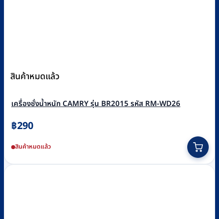
สินค้าหมดแล้ว
เครื่องชั่งน้ำหนัก CAMRY รุ่น BR2015 รหัส RM-WD26
฿
290
This
สินค้าหมดแล้ว
product
has
multiple
variants.
The
options