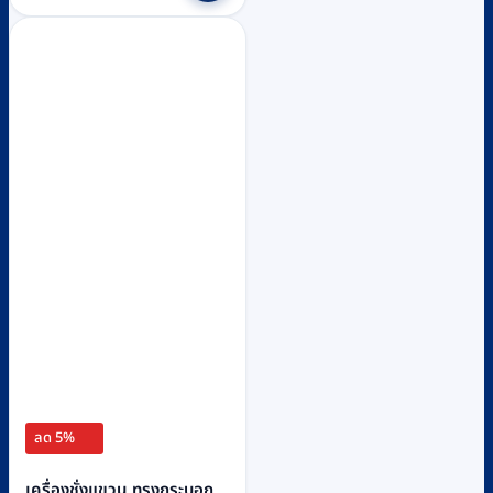
through
has
฿23,200
multiple
variants.
The
options
may
be
chosen
on
the
product
page
ลด 5%
เครื่องชั่งแขวน ทรงกระบอก