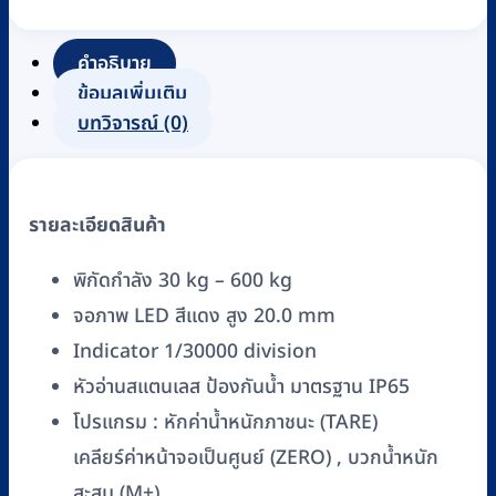
หนัก
ตั้ง
คำอธิบาย
พื้น
ข้อมูลเพิ่มเติม
แบบ
บทวิจารณ์ (0)
ดิจิตอล
ZEPPER
รุ่น
B6S
รายละเอียดสินค้า
พิกัด
30
พิกัดกำลัง 30 kg – 600 kg
-
จอภาพ LED สีแดง สูง 20.0 mm
600
Indicator 1/30000 division
kg
หัวอ่านสแตนเลส ป้องกันน้ำ มาตรฐาน IP65
ชิ้น
โปรแกรม : หักค่าน้ำหนักภาชนะ (TARE)
เคลียร์ค่าหน้าจอเป็นศูนย์ (ZERO) , บวกน้ำหนัก
สะสม (M+)