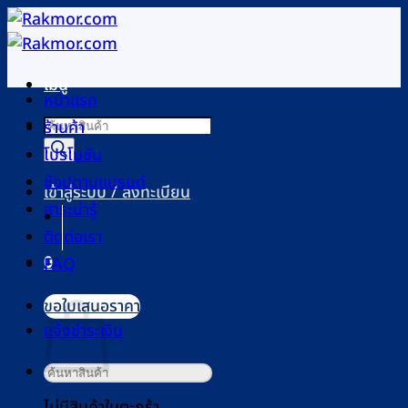
ข้าม
ไป
ยัง
เมนู
เนื้อหา
หน้าแรก
Products
ร้านค้า
search
โปรโมชัน
ช้อปตามแบรนด์
เข้าสู่ระบบ / ลงทะเบียน
สาระน่ารู้
ติดต่อเรา
0
FAQ
ตะกร้าสินค้า
ขอใบเสนอราคา
แจ้งชำระเงิน
ค้นหา:
ไม่มีสินค้าในตะกร้า