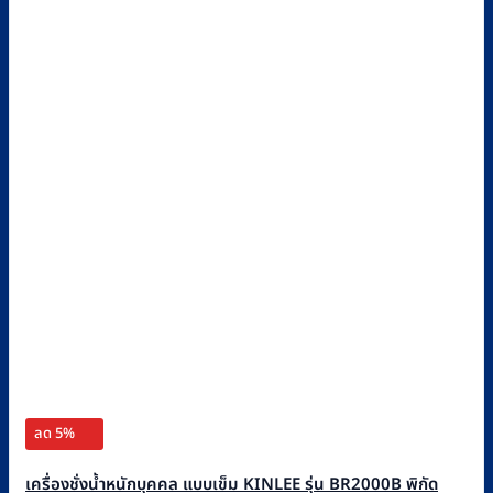
ลด 5%
เครื่องชั่งน้ำหนักบุคคล แบบเข็ม KINLEE รุ่น BR2000B พิกัด