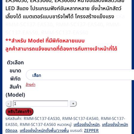
EAS4050, EAS5060, EAS6080 หน้าจอแสดงผลตัวเลข
LED สีแดง โปรแกรมฟังก์ชันหลากหลาย ชั่งน้ำหนักสัตว์
เลี้ยงได้ แบตเตอร์แบบชาร์จไฟได้ โครงสร้างแข็งแรง
รหัส
RMM-SC137-EAS30, RMM-SC137-EAS40, RMM-
SC137-EAS50, RMM-SC137-EAS60
**สำหรับ Model ที่มีพิกัดหลายแบบ
ลูกค้าสามารถแจ้งขนาดที่ต้องการกับทางเจ้าหน้าที่ได้
ตัวเลือก
ขนาด
พิกัด
ล้างค่า
สินค้า
(Model)
จำนวน
เครื่อง
หยิบใส่ตะกร้า
ชั่ง
รหัสสินค้า:
RMM-SC137-EAS30, RMM-SC137-EAS40, RMM-SC137-
EAS50, RMM-SC137-EAS60
หมวดหมู่:
เครื่องชั่งน้ำหนัก
,
เครื่องชั่งน้ำหนัก
น้ำ
ดิจิตอล
,
เครื่องชั่งน้ำหนักตั้งพื้น/วางพื้น
แบรนด์:
ZEPPER