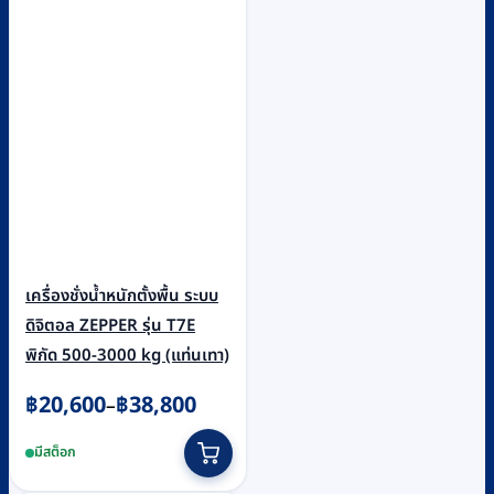
เครื่องชั่งน้ำหนักตั้งพื้น ระบบ
ดิจิตอล ZEPPER รุ่น T7E
พิกัด 500-3000 kg (แท่นเทา)
Price
฿
20,600
฿
38,800
–
range:
This
มีสต็อก
฿20,600
product
through