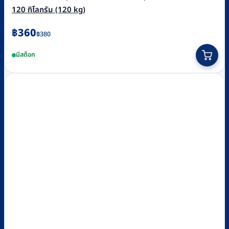
120 กิโลกรัม (120 kg)
Original
Current
฿
360
฿
380
price
price
มีสต็อก
was:
is:
฿380.
฿360.