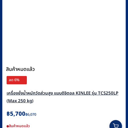
สินค้าหมดแล้ว
ลด 6%
เครื่องชั่งน้ำหนักวัดส่วนสูง แบบดิจิตอล KINLEE รุ่น TCS250LP
(Max 250 kg)
Original
Current
฿
5,700
฿
6,070
price
price
สินค้าหมดแล้ว