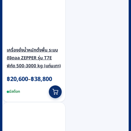
เครื่องชั่งน้ำหนักตั้งพื้น ระบบ
ดิจิตอล ZEPPER รุ่น T7E
พิกัด 500-3000 kg (แท่นเทา)
Price
฿
20,600
฿
38,800
–
range:
This
มีสต็อก
฿20,600
product
through
has
฿38,800
multiple
variants.
The