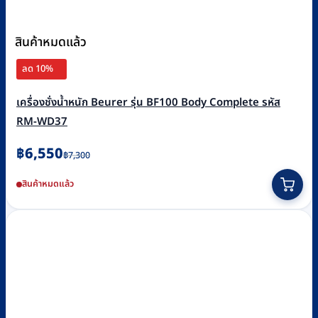
สินค้าหมดแล้ว
ลด 10%
เครื่องชั่งน้ำหนัก Beurer รุ่น BF100 Body Complete รหัส
RM-WD37
Original
Current
฿
6,550
฿
7,300
price
price
สินค้าหมดแล้ว
was:
is:
฿7,300.
฿6,550.