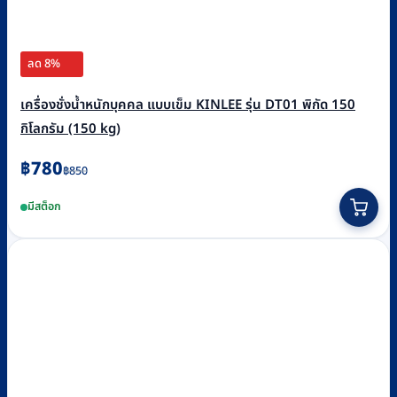
ลด 8%
เครื่องชั่งน้ำหนักบุคคล แบบเข็ม KINLEE รุ่น DT01 พิกัด 150
กิโลกรัม (150 kg)
Original
Current
฿
780
฿
850
price
price
มีสต็อก
was:
is:
฿850.
฿780.