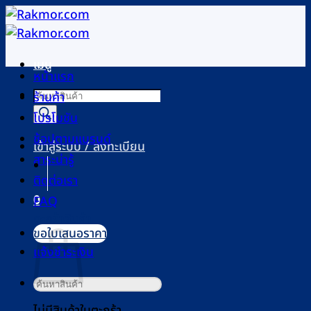
ข้าม
ไป
ยัง
เมนู
เนื้อหา
หน้าแรก
Products
ร้านค้า
search
โปรโมชัน
ช้อปตามแบรนด์
เข้าสู่ระบบ / ลงทะเบียน
สาระน่ารู้
ติดต่อเรา
0
FAQ
ตะกร้าสินค้า
ขอใบเสนอราคา
แจ้งชำระเงิน
ค้นหา:
ไม่มีสินค้าในตะกร้า