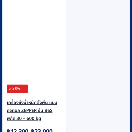
The
options
may
be
chosen
on
the
product
page
ลด 8%
เครื่องชั่งน้ำหนักตั้งพื้น แบบ
ดิจิตอล ZEPPER รุ่น B6S
พิกัด 30 – 600 kg
Price
฿
12,300
฿
23,000
–