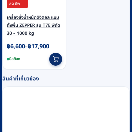
ลด 8%
เครื่องชั่งน้ำหนักดิจิตอล แบบ
ตั้งพื้น ZEPPER รุ่น T7E พิกัด
30 – 1000 kg
Price
฿
6,600
฿
17,900
–
range:
This
มีสต็อก
฿6,600
product
through
has
฿17,900
multiple
สินค้าที่เกี่ยวข้อง
variants.
The
options
may
be
chosen