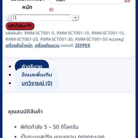
ล้าง
หนัก
ค่า
จำนวน
เครื่อง
หยิบใส่ตะกร้า
ชั่ง
รหัสสินค้า:
RMM-SCT001-5, RMM-SCT001-10, RMM-SCT001-15,
RMM-SCT001-20, RMM-SCT001-30, RMM-SCT001-50
หมวดหมู่:
แขวน
เครื่องชั่งน้ำหนัก
,
เครื่องชั่งแขวน
แบรนด์:
ZEPPER
ทรง
กระบอก
คำอธิบาย
ระบบ
ข้อมูลเพิ่มเติม
สปริง
บทวิจารณ์ (0)
ZEPPER
รุ่น
TS
(พิกัด
คุณสมบัติสินค้า
5-
50
พิกัดกำลัง 5 – 50 กิโลกรัม
kg)
เป็นระบบสปริง แบบแขวน ทรงกระบอก