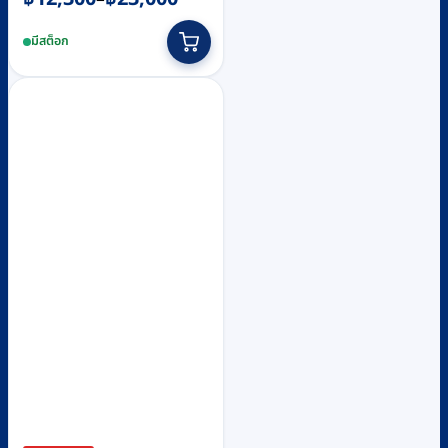
range:
This
มีสต็อก
฿12,300
product
through
has
฿23,000
multiple
variants.
The
options
may
be
chosen
on
the
product
page