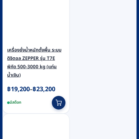
เครื่องชั่งน้ำหนักตั้งพื้น ระบบ
ดิจิตอล ZEPPER รุ่น T7E
พิกัด 500-3000 kg (แท่น
น้ำเงิน)
Price
฿
19,200
฿
23,200
–
range:
This
มีสต็อก
฿19,200
product
through
has
฿23,200
multiple
variants.