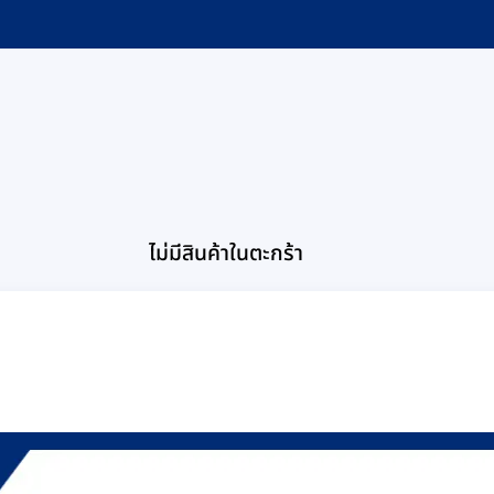
ไม่มีสินค้าในตะกร้า