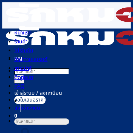
ข้าม
ไป
ยัง
เนื้อหา
หน้าแรก
ร้านค้า
โปรโมชัน
เมนู
ช้อปตามแบรนด์
สาระน่ารู้
Products
ติดต่อเรา
search
FAQ
เข้าสู่ระบบ / ลงทะเบียน
ขอใบเสนอราคา
แจ้งชำระเงิน
0
ค้นหา:
ตะกร้าสินค้า