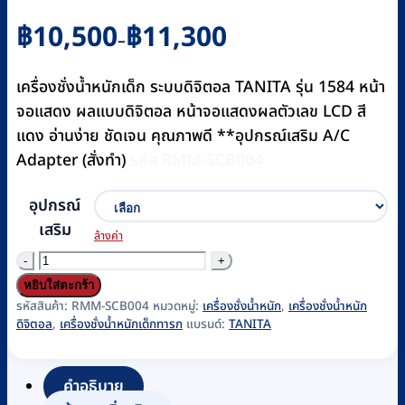
Price
฿
10,500
฿
11,300
–
range:
฿10,500
เครื่องชั่งน้ำหนักเด็ก ระบบดิจิตอล TANITA รุ่น 1584 หน้า
through
จอแสดง ผลแบบดิจิตอล หน้าจอแสดงผลตัวเลข LCD สี
฿11,300
แดง อ่านง่าย ชัดเจน คุณภาพดี **อุปกรณ์เสริม A/C
Adapter (สั่งทำ)
รหัส RMM-SCB004
อุปกรณ์
เสริม
ล้างค่า
จำนวน
เครื่อง
หยิบใส่ตะกร้า
ชั่ง
รหัสสินค้า:
RMM-SCB004
หมวดหมู่:
เครื่องชั่งน้ำหนัก
,
เครื่องชั่งน้ำหนัก
ดิจิตอล
,
เครื่องชั่งน้ำหนักเด็กทารก
แบรนด์:
TANITA
น้ำ
หนัก
เด็ก
คำอธิบาย