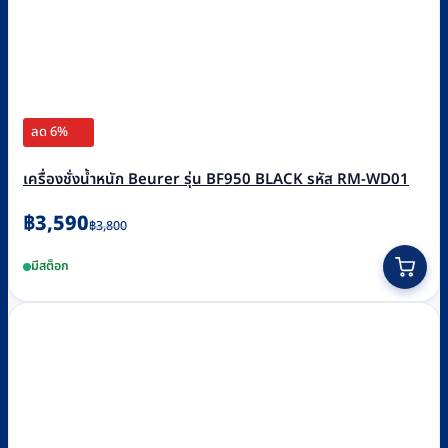
ลด 6%
เครื่องชั่งน้ำหนัก Beurer รุ่น BF950 BLACK รหัส RM-WD01
Original
Current
฿
3,590
฿
3,800
price
price
มีสต็อก
was:
is:
฿3,800.
฿3,590.