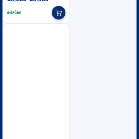
range:
This
มีสต็อก
฿3,200
product
through
has
฿3,500
multiple
variants.
The
options
may
be
chosen
on
the
product
page