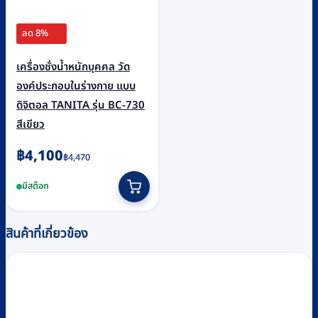
ลด 8%
เครื่องชั่งน้ำหนักบุคคล วัด
องค์ประกอบในร่างกาย แบบ
ดิจิตอล TANITA รุ่น BC-730
สีเขียว
Original
Current
฿
4,100
฿
4,470
price
price
มีสต็อก
was:
is:
฿4,470.
฿4,100.
สินค้าที่เกี่ยวข้อง