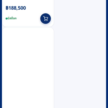
฿
188,500
มีสต็อก