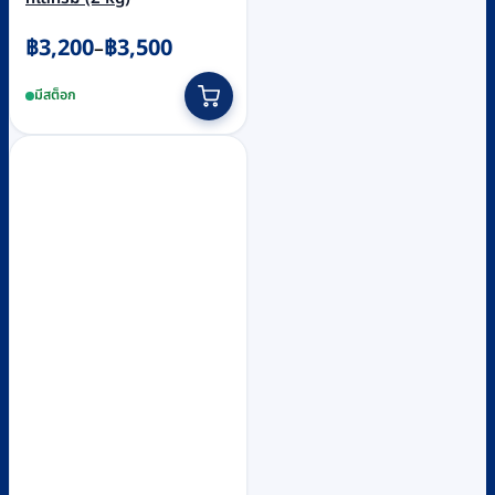
Price
฿
3,200
฿
3,500
–
range:
This
มีสต็อก
฿3,200
product
through
has
฿3,500
multiple
variants.
The
options
may
be
chosen
on
the
product
page