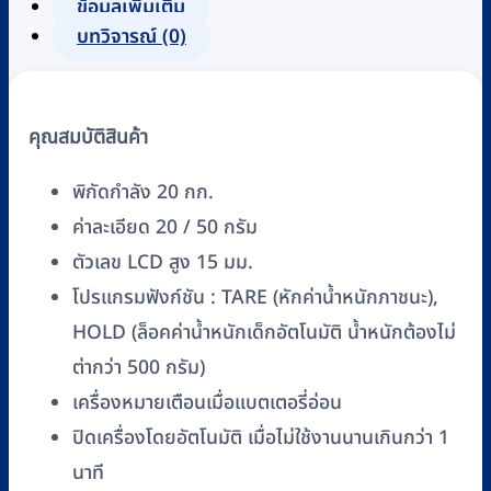
ระบบ
ข้อมูลเพิ่มเติม
ดิจิตอล
บทวิจารณ์ (0)
TANITA
รุ่น
1584
คุณสมบัติสินค้า
ชิ้น
พิกัดกำลัง 20 กก.
ค่าละเอียด 20 / 50 กรัม
ตัวเลข LCD สูง 15 มม.
โปรแกรมฟังก์ชัน : TARE (หักค่าน้ำหนักภาชนะ),
HOLD (ล็อคค่านํ้าหนักเด็กอัตโนมัติ น้ำหนักต้องไม่
ต่ากว่า 500 กรัม)
เครื่องหมายเตือนเมื่อแบตเตอรี่อ่อน
ปิดเครื่องโดยอัตโนมัติ เมื่อไม่ใช้งานนานเกินกว่า 1
นาที