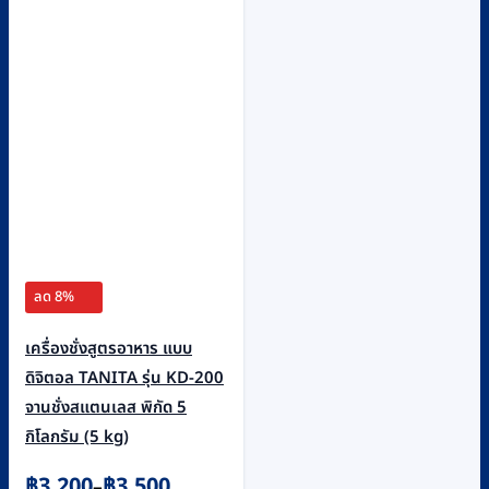
ลด 8%
เครื่องชั่งสูตรอาหาร แบบ
ดิจิตอล TANITA รุ่น KD-200
จานชั่งสแตนเลส พิกัด 5
กิโลกรัม (5 kg)
Price
฿
3,200
฿
3,500
–