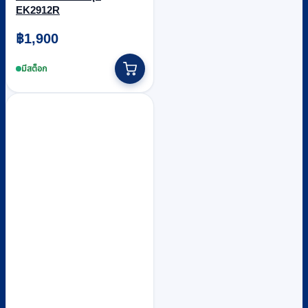
EK2912R
฿
1,900
มีสต็อก