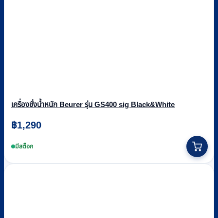
เครื่องชั่งน้ำหนัก Beurer รุ่น GS400 sig Black&White
฿
1,290
This
product
มีสต็อก
has
multiple
variants.
The
options
may