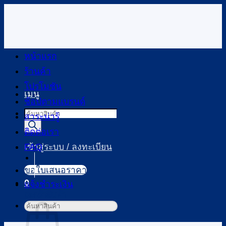
ข้าม
ไป
ยัง
เนื้อหา
หน้าแรก
ร้านค้า
โปรโมชัน
เมนู
ช้อปตามแบรนด์
Products
สาระน่ารู้
search
ติดต่อเรา
FAQ
เข้าสู่ระบบ / ลงทะเบียน
ขอใบเสนอราคา
0
แจ้งชำระเงิน
ตะกร้าสินค้า
ค้นหา: