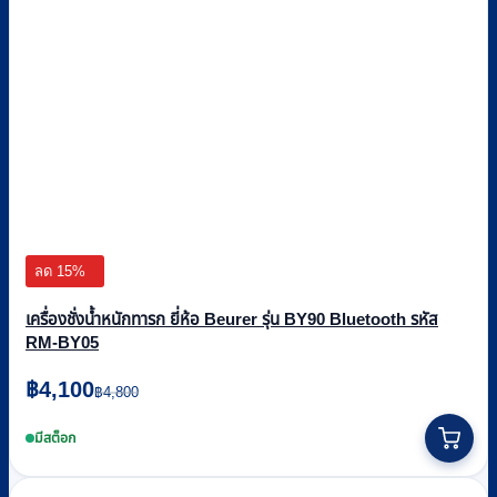
ลด 15%
เครื่องชั่งน้ำหนักทารก ยี่ห้อ Beurer รุ่น BY90 Bluetooth รหัส
RM-BY05
Original
Current
฿
4,100
฿
4,800
price
price
was:
is:
มีสต็อก
฿4,800.
฿4,100.