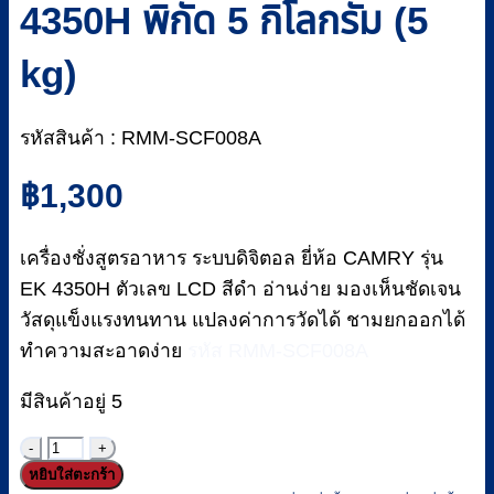
4350H พิกัด 5 กิโลกรัม (5
kg)
รหัสสินค้า : RMM-SCF008A
฿
1,300
เครื่องชั่งสูตรอาหาร ระบบดิจิตอล ยี่ห้อ CAMRY รุ่น
EK 4350H ตัวเลข LCD สีดำ อ่านง่าย มองเห็นชัดเจน
วัสดุแข็งแรงทนทาน แปลงค่าการวัดได้ ชามยกออกได้
ทำความสะอาดง่าย
รหัส RMM-SCF008A
มีสินค้าอยู่ 5
จำนวน
หยิบใส่ตะกร้า
เครื่อง