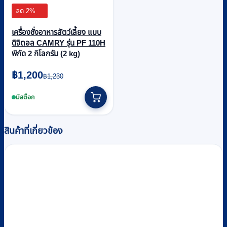
ลด 2%
เครื่องชั่งอาหารสัตว์เลี้ยง แบบ
ดิจิตอล CAMRY รุ่น PF 110H
พิกัด 2 กิโลกรัม (2 kg)
Original
Current
฿
1,200
฿
1,230
price
price
was:
is:
มีสต็อก
฿1,230.
฿1,200.
สินค้าที่เกี่ยวข้อง