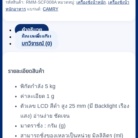
รหัสสินค้า:
RMM-SCF008A
หมวดหมู่:
เครื่องชั่งน้ำหนัก
,
เครื่องชั่งน้ำ
ชั่ง
หนักอาหาร
แบรนด์:
CAMRY
สูตร
อาหาร
คำอธิบาย
แบบ
ข้อมูลเพิ่มเติม
ดิจิตอล
บทวิจารณ์ (0)
CAMRY
รุ่น
EK
4350H
รายละเอียดสินค้า
พิกัด
5
พิกัดกำลัง 5 kg
กิโลกรัม
ค่าละเอียด 1 g
(5
kg)
ตัวเลข LCD สีดำ สูง 25 mm (มี Backlight เรือง
ชิ้น
แสง) อ่านง่าย ชัดเจน
มาตราชั่ง : กรัม (g)
สามารถชั่งของเหลวเป็นหน่วย มิลลิลิตร (ml)