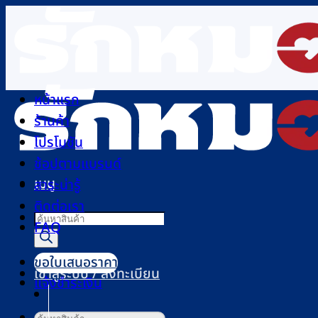
ข้าม
ไป
ยัง
เนื้อหา
หน้าแรก
ร้านค้า
โปรโมชัน
ช้อปตามแบรนด์
เมนู
สาระน่ารู้
ติดต่อเรา
Products
FAQ
search
ขอใบเสนอราคา
เข้าสู่ระบบ / ลงทะเบียน
แจ้งชำระเงิน
ค้นหา: