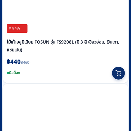
ลด 4%
ไม้เท้าอลูมิเนียม FOSUN รุ่น FS9208L (มี 3 สี เขียวอ่อน, เงินเทา,
แชมเปน)
Original
Current
฿
440
฿
460
price
price
This
was:
is:
มีสต็อก
฿460.
฿440.
product
has
multiple
variants.
The
options
may