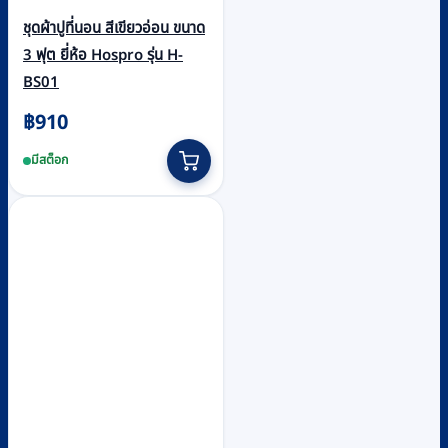
ชุดผ้าปูที่นอน สีเขียวอ่อน ขนาด
3 ฟุต ยี่ห้อ Hospro รุ่น H-
BS01
฿
910
มีสต็อก