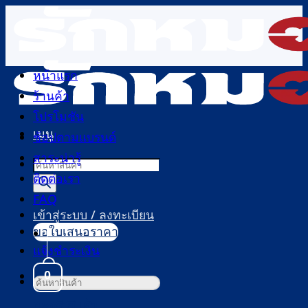
ข้าม
ไป
ยัง
เนื้อหา
หน้าแรก
ร้านค้า
โปรโมชัน
เมนู
ช้อปตามแบรนด์
สาระน่ารู้
Products
ติดต่อเรา
search
FAQ
เข้าสู่ระบบ / ลงทะเบียน
ขอใบเสนอราคา
แจ้งชำระเงิน
0
ค้นหา:
ตะกร้าสินค้า