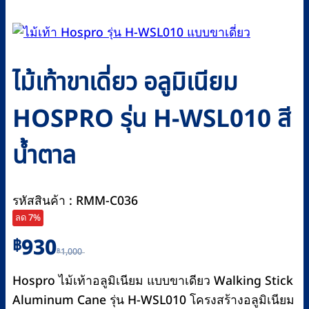
ไม้เท้าขาเดี่ยว อลูมิเนียม
HOSPRO รุ่น H-WSL010 สี
น้ำตาล
รหัสสินค้า : RMM-C036
ลด 7%
Original
Current
930
฿
1,000
฿
price
price
was:
is:
Hospro ไม้เท้าอลูมิเนียม แบบขาเดียว Walking Stick
฿1,000.
฿930.
Aluminum Cane รุ่น H-WSL010 โครงสร้างอลูมิเนียม