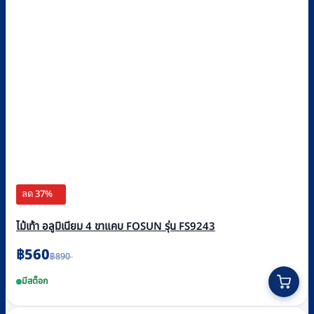
ลด 37%
ไม้เท้า อลูมิเนียม 4 ขาแคบ FOSUN รุ่น FS9243
Original
Current
฿
560
฿
890
price
price
was:
is:
มีสต็อก
฿890.
฿560.