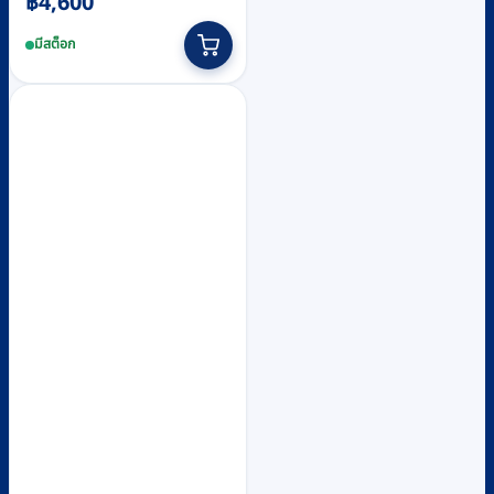
฿
4,600
มีสต็อก