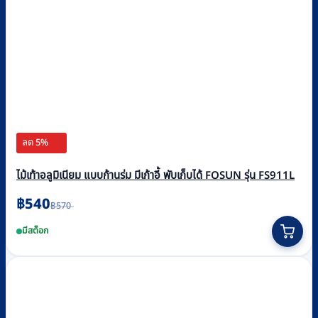
ลด 5%
ไม้เท้าอลูมิเนียม แบบก้านร่ม มีเก้าอี้ พับเก็บได้ FOSUN รุ่น FS911L
Original
Current
฿
540
฿
570
price
price
was:
is:
มีสต็อก
฿570.
฿540.