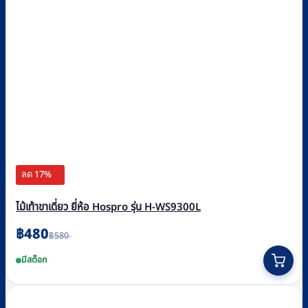
ลด 17%
ไม้เท้าขาเดี่ยว ยี่ห้อ Hospro รุ่น H-WS9300L
Original
Current
฿
480
฿
580
price
price
This
was:
is:
มีสต็อก
฿580.
฿480.
product
has
multiple