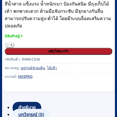
สีน้ำตาล แข็งแรง น้ำหนักเบา ป้องกันสนิม มีถุงเก็บไม้
เท้า พกพาสะดวก ด้ามมือจับกระชับ มีจุกยางกันลื่น
สามารถปรับความสูง-ต่ำได้ โดยมีระบบล็อคเสริมความ
ปลอดภัย
มีสินค้าอยู่ 1
จำนวน ไม้เท้าขาเดี่ยว อลูมิเนียม HOSPRO รุ่น H-WSL010
หยิบใส่ตะกร้า
รหัสสินค้า:
RMM-C036
หมวดหมู่:
อุปกรณ์ช่วยเดิน
,
ไม้เท้า
แบรนด์:
HOSPRO
คำอธิบาย
บทวิจารณ์ (0)