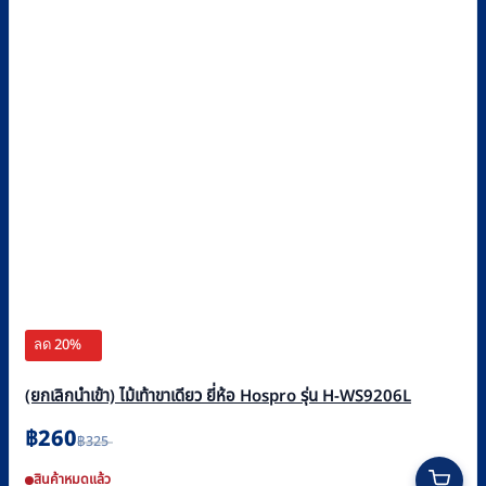
ลด 20%
(ยกเลิกนำเข้า) ไม้เท้าขาเดียว ยี่ห้อ Hospro รุ่น H-WS9206L
Original
Current
฿
260
฿
325
price
price
was:
is:
สินค้าหมดแล้ว