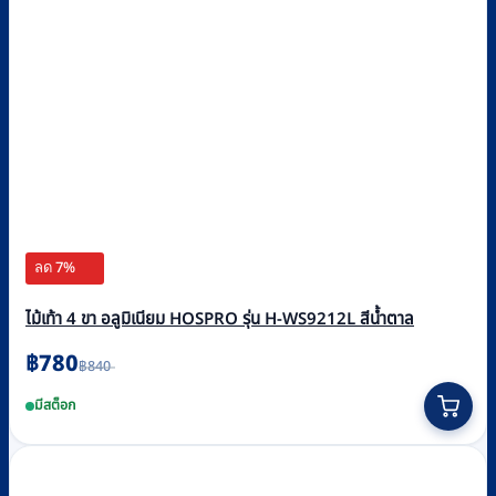
ลด 7%
ไม้เท้า 4 ขา อลูมิเนียม HOSPRO รุ่น H-WS9212L สีน้ำตาล
Original
Current
฿
780
฿
840
price
price
was:
is:
มีสต็อก
฿840.
฿780.