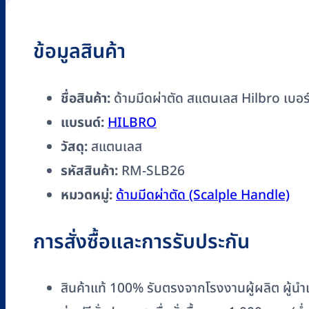
เบอร์
3,
ข้อมูลสินค้า
4,
7
รหัส
ชื่อสินค้า:
ด้ามมีดผ่าตัด สแตนเลส Hilbro เบอร
RM-
แบรนด์:
HILBRO
SLB26
วัสดุ:
สแตนเลส
ชิ้น
รหัสสินค้า:
RM-SLB26
หมวดหมู่:
ด้ามมีดผ่าตัด (Scalple Handle)
การสั่งซื้อและการรับประกัน
สินค้าแท้ 100% รับตรงจากโรงงานผู้ผลิต ผู้นำเข