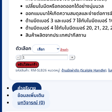
เปลี่ยนใบมีดหรือถอดออกได้อย่างนุ่มนวล
ออกแบบมาให้เกิดความสมดุลและง่ายต่อการจับ
ด้ามมีดเบอร์ 3 และเบอร์ 7 ใช้กับใบมีดเบอร์ 
ด้ามมีดเบอร์ 4 ใช้กับใบมีดเบอร์ 20, 21, 22,
สินค้าผลิตจากประเทศปากีสถาน
ตัวเลือก
ล้างค่า
จำนวน
ด้าม
หยิบใส่ตะกร้า
มีด
รหัสสินค้า:
RM-SLB26
หมวดหมู่:
ด้ามมีดผ่าตัด (Scalple Handle)
,
ใบ
ผ่าตัด
ส
คำอธิบาย
แตน
ข้อมูลเพิ่มเติม
เลส
บทวิจารณ์ (0)
Hilbro