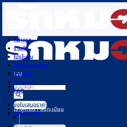
ข้าม
ไป
ยัง
เนื้อหา
หน้าแรก
ร้านค้า
โปรโมชัน
ช้อปตามแบรนด์
เมนู
สาระน่ารู้
ติดต่อเรา
Products
FAQ
search
ขอใบเสนอราคา
เข้าสู่ระบบ / ลงทะเบียน
แจ้งชำระเงิน
ค้นหา: