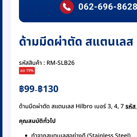
ด้ามมีดผ่าตัด สแตนเลส 
รหัสสินค้า : RM-SLB26
ลด 19%
Price
฿
99
฿
130
–
range:
฿99
ด้ามมีดผ่าตัด สแตนเลส Hilbro เบอร์ 3, 4, 7
รหั
through
คุณสมบัติทั่วไป
฿130
ทำจากสแตนเลสอย่างดี (Stainless Steel)