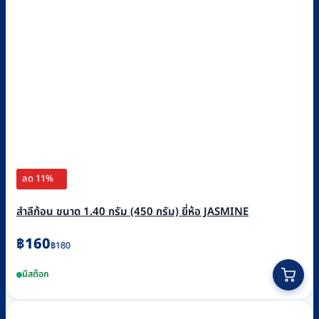
ลด 11%
สำลีก้อน ขนาด 1.40 กรัม (450 กรัม) ยี่ห้อ JASMINE
Original
Current
฿
160
฿
180
price
price
มีสต็อก
was:
is:
฿180.
฿160.