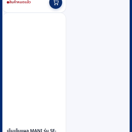
สินค้าหมดแล้ว
was:
is:
฿300.
฿270.
เข็มเย็บแผล MANI รุ่น SE-