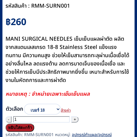
รหัสสินค้า : RMM-SURN001
฿
260
MANI SURGICAL NEEDLES เข็มเย็บแผลผ่าตัด ผลิต
จากสแตนเลสเกรด 18-8 Stainless Steel แข็งแรง
ทนทาน มีความคมสูง ช่วยให้เข็มสามารถทะลุผ่านเนื้อเยื่อได้
อย่างลื่นไหล ลดแรงต้าน ลดการบาดเจ็บของเนื้อเยื่อ และ
ช่วยให้การเย็บมีประสิทธิภาพมากยิ่งขึ้น เหมาะสำหรับการใช้
งานในหัตถการและการผ่าตัด
หมายเหตุ : จำหน่ายเฉพาะเข็มเย็บแผล
ตัวเลือก
ล้างค่า
จำนวน
เข็ม
หยิบใส่ตะกร้า
เย็บ
รหัสสินค้า:
RMM-SURN001
หมวดหมู่:
อุปกรณ์ทำแผล/อุปกรณ์