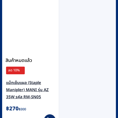
สินค้าหมดแล้ว
ลด 10%
แม็กเย็บแผล (Staple
Manipler) MANI รุ่น AZ
35W รหัส RM-SN05
Original
Current
฿
270
฿
300
price
price