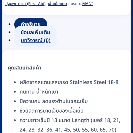
ปฐมพยาบาล (First Aid)
,
เข็มเย็บแผล
แบรนด์:
MANI
แผล
MANI
รุ่น
คำอธิบาย
SE-
ข้อมูลเพิ่มเติม
ME
บทวิจารณ์ (0)
เบอร์
18
-
คุณสมบัติสินค้า
70
(12
ผลิตจากสแตนเลสเกรด Stainless Steel 18-8
ชิ้น/
ทนทาน น้ำหนักเบา
ซอง)
มีความคม ลดแรงต้านในขณะเย็บ
ชิ้น
ช่วยลดการบาดเจ็บของเนื้อเยื่อ
ความยาวเข็มมี 13 ขนาด Length (เบอร์ 18, 21,
24, 28, 32, 36, 41, 45, 50, 55, 60, 65, 70)