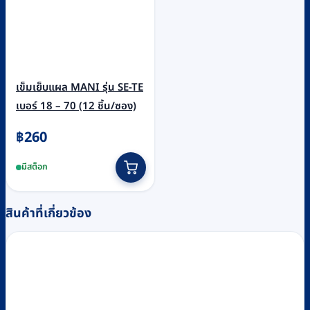
page
เข็มเย็บแผล MANI รุ่น SE-TE
เบอร์ 18 – 70 (12 ชิ้น/ซอง)
฿
260
This
มีสต็อก
product
has
multiple
สินค้าที่เกี่ยวข้อง
variants.
The
options
may
be