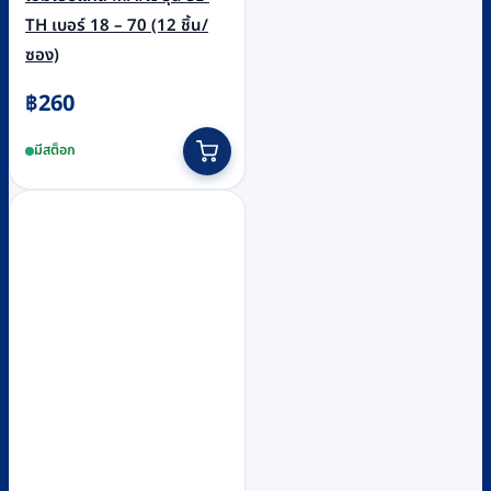
TH เบอร์ 18 – 70 (12 ชิ้น/
ซอง)
฿
260
This
มีสต็อก
product
has
multiple
variants.
The
options
may
be
chosen
on
the
product