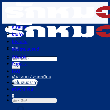
ข้าม
ไป
ยัง
เนื้อหา
หน้าแรก
ร้านค้า
โปรโมชัน
เมนู
ช้อปตามแบรนด์
สาระน่ารู้
Products
ติดต่อเรา
search
FAQ
เข้าสู่ระบบ / ลงทะเบียน
ขอใบเสนอราคา
แจ้งชำระเงิน
0
ค้นหา:
ตะกร้าสินค้า