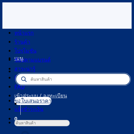
ข้าม
ไป
ยัง
เนื้อหา
หน้าแรก
ร้านค้า
โปรโมชัน
เมนู
ช้อปตามแบรนด์
สาระน่ารู้
Products
ติดต่อเรา
search
FAQ
เข้าสู่ระบบ / ลงทะเบียน
ขอใบเสนอราคา
แจ้งชำระเงิน
0
ค้นหา:
ตะกร้าสินค้า