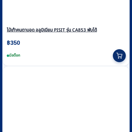
ไม้เท้าคนตาบอด อลูมิเนียม PISIT รุ่น CA853 พับได้
฿
350
มีสต็อก