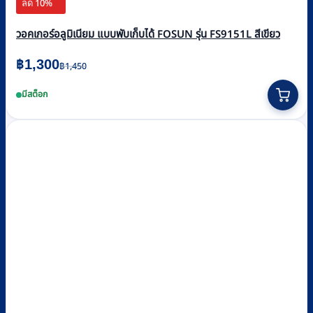
ลด 10%
วอคเกอร์อลูมิเนียม แบบพับเก็บได้ FOSUN รุ่น FS9151L สีเขียว
Original
Current
฿
1,300
฿
1,450
price
price
มีสต็อก
was:
is:
฿1,450.
฿1,300.