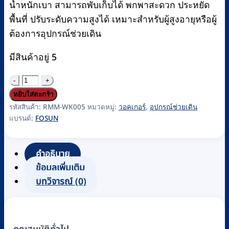
น้ำหนักเบา สามารถพับเก็บได้ พกพาสะดวก ประหยัด
พื้นที่ ปรับระดับความสูงได้ เหมาะสำหรับผู้สูงอายุหรือผู้
ต้องการอุปกรณ์ช่วยเดิน
มีสินค้าอยู่ 5
จำนวน
วอ
หยิบใส่ตะกร้า
ค
รหัสสินค้า:
RMM-WK005
หมวดหมู่:
วอคเกอร์
,
อุปกรณ์ช่วยเดิน
แบรนด์:
FOSUN
เก
อร์อลู
มิ
คำอธิบาย
เนียม
ข้อมูลเพิ่มเติม
แบบ
บทวิจารณ์ (0)
พับ
เก็บ
ได้
คุณสมบัติทั่วไป