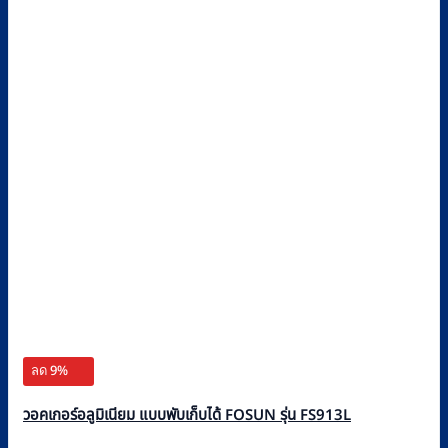
ลด 9%
วอคเกอร์อลูมิเนียม แบบพับเก็บได้ FOSUN รุ่น FS913L