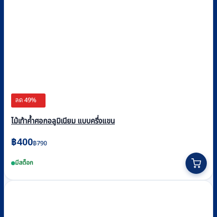
ลด 49%
ไม้เท้าค้ำศอกอลูมิเนียม แบบครึ่งแขน
Original
Current
฿
400
฿
790
price
price
มีสต็อก
was:
is:
฿790.
฿400.