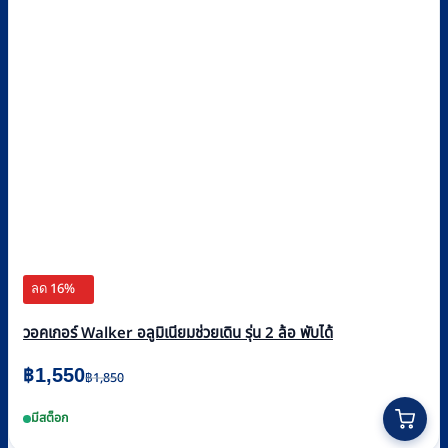
ลด 16%
วอคเกอร์ Walker อลูมิเนียมช่วยเดิน รุ่น 2 ล้อ พับได้
Original
Current
฿
1,550
฿
1,850
price
price
มีสต็อก
was:
is: