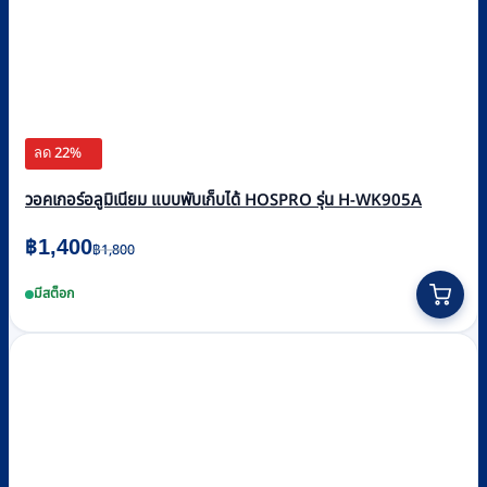
ลด 22%
วอคเกอร์อลูมิเนียม แบบพับเก็บได้ HOSPRO รุ่น H-WK905A
Original
Current
฿
1,400
฿
1,800
price
price
มีสต็อก
was:
is:
฿1,800.
฿1,400.