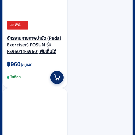
ลด 8%
จักรยานกายภาพบำบัด (Pedal
Exerciser) FOSUN รุ่น
FS9601(FS960) พับเก็บได้
Original
Current
฿
960
฿
1,040
price
price
มีสต็อก
was:
is:
฿1,040.
฿960.