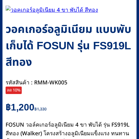
วอคเกอร์อลูมิเนียม แบบพับ
เก็บได้ FOSUN รุ่น FS919L
สีทอง
รหัสสินค้า : RMM-WK005
ลด 10%
Original
Current
฿
1,200
฿
1,330
price
price
was:
is:
FOSUN วอล์คเกอร์อลูมิเนียม 4 ขา พับได้ รุ่น FS919L
฿1,330.
฿1,200.
สีทอง (Walker) โครงสร้างอลูมิเนียมแข็งแรง ทนทาน