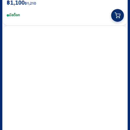
Original
Current
฿
1,100
฿
1,210
price
price
มีสต็อก
was:
is:
฿1,210.
฿1,100.