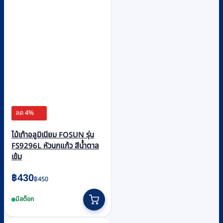
ลด 4%
ไม้เท้าอลูมิเนียม FOSUN รุ่น
FS9296L หัวนกแก้ว สีน้ำตาล
เข้ม
Original
Current
฿
430
฿
450
price
price
มีสต็อก
was:
is:
฿450.
฿430.