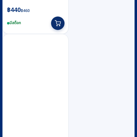
Original
Current
฿
440
฿
460
price
price
มีสต็อก
was:
is:
฿460.
฿440.