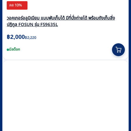
ลด 10%
วอคเกอร์อลูมิเนียม แบบพับเก็บได้ มีที่นั่งถ่ายได้ พร้อมถังเก็บสิ่ง
ปฏิกูล FOSUN รุ่น FS9635L
Original
Current
฿
2,000
฿
2,220
price
price
มีสต็อก
was:
is:
฿2,220.
฿2,000.