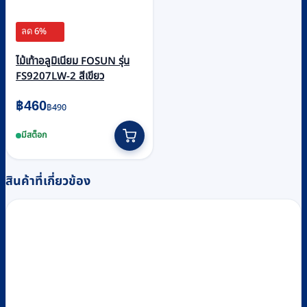
ลด 6%
ไม้เท้าอลูมิเนียม FOSUN รุ่น
FS9207LW-2 สีเขียว
Original
Current
฿
460
฿
490
price
price
มีสต็อก
was:
is:
฿490.
฿460.
สินค้าที่เกี่ยวข้อง