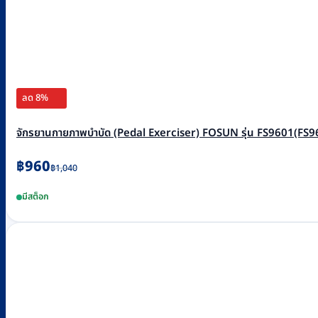
ลด 8%
จักรยานกายภาพบำบัด (Pedal Exerciser) FOSUN รุ่น FS9601(FS960
Original
Current
฿
960
฿
1,040
price
price
มีสต็อก
was:
is:
฿1,040.
฿960.