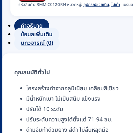
เท้า
รหัสสินค้า:
RMM-C012GRN
หมวดหมู่:
อุปกรณ์ช่วยเดิน
,
ไม้เท้า
แบรนด
อลู
มิ
คำอธิบาย
เนียม
ข้อมูลเพิ่มเติม
FOSUN
บทวิจารณ์ (0)
รุ่น
FS9207LW-
2
คุณสมบัติทั่วไป
สี
เขียว
โครงสร้างทำจากอลูมิเนียม เคลือบสีเขียว
ชิ้น
มีน้ำหนักเบา ไม่เป็นสนิม แข็งแรง
ปรับได้ 10 ระดับ
ปรับระดับความสูงได้ตั้งแต่ 71-94 ซม.
ด้ามจับทำด้วยยาง สีดำ ไม่ลื่นหลุดมือ