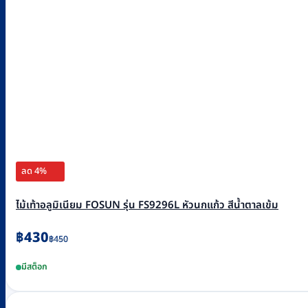
ลด 4%
ไม้เท้าอลูมิเนียม FOSUN รุ่น FS9296L หัวนกแก้ว สีน้ำตาลเข้ม
Original
Current
฿
430
฿
450
price
price
มีสต็อก
was:
is:
฿450.
฿430.