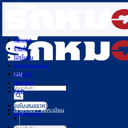
ข้าม
ไป
ยัง
เนื้อหา
หน้าแรก
ร้านค้า
โปรโมชัน
ช้อปตามแบรนด์
เมนู
สาระน่ารู้
ติดต่อเรา
Products
FAQ
search
ขอใบเสนอราคา
เข้าสู่ระบบ / ลงทะเบียน
แจ้งชำระเงิน
ค้นหา: