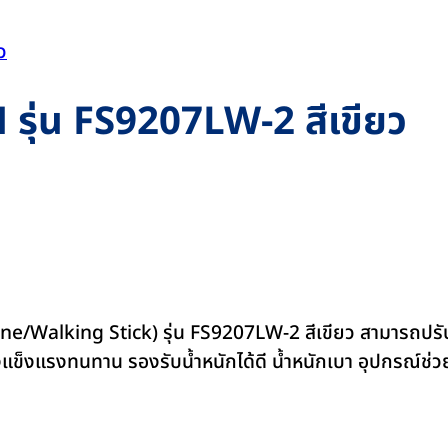
N รุ่น FS9207LW-2 สีเขียว
ne/Walking Stick) รุ่น FS9207LW-2 สีเขียว สามารถปรับระด
้างแข็งแรงทนทาน รองรับน้ำหนักได้ดี น้ำหนักเบา อุปกรณ์ช่วย