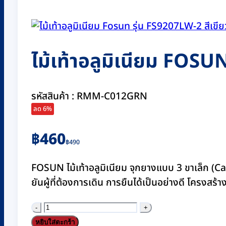
ไม้เท้าอลูมิเนียม FOSU
รหัสสินค้า : RMM-C012GRN
ลด 6%
Original
Current
฿
460
฿
490
price
price
was:
is:
FOSUN ไม้เท้าอลูมิเนียม จุกยางแบบ 3 ขาเล็ก (Ca
฿490.
฿460.
ยันผู้ที่ต้องการเดิน การยืนได้เป็นอย่างดี โครงสร
จำนวน
ไม้
หยิบใส่ตะกร้า