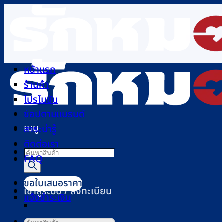
ข้าม
ไป
ยัง
เนื้อหา
หน้าแรก
ร้านค้า
โปรโมชัน
ช้อปตามแบรนด์
เมนู
สาระน่ารู้
ติดต่อเรา
Products
FAQ
search
ขอใบเสนอราคา
เข้าสู่ระบบ / ลงทะเบียน
แจ้งชำระเงิน
ค้นหา: