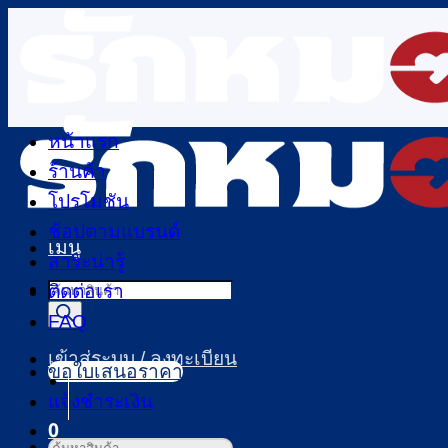
ข้าม
ไป
ยัง
เนื้อหา
หน้าแรก
ร้านค้า
โปรโมชัน
ช้อปตามแบรนด์
เมนู
สาระน่ารู้
Products
ติดต่อเรา
search
FAQ
เข้าสู่ระบบ / ลงทะเบียน
ขอใบเสนอราคา
แจ้งชำระเงิน
0